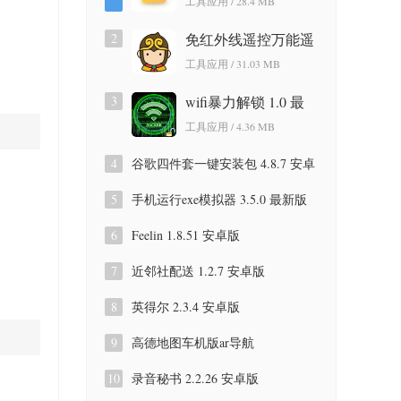
工具应用 / 28.4 MB
版
2
免红外线遥控万能遥
控app 3.9.8.420 安卓
工具应用 / 31.03 MB
版
3
wifi暴力解锁 1.0 最
新版
工具应用 / 4.36 MB
4
谷歌四件套一键安装包 4.8.7 安卓
版
5
手机运行exe模拟器 3.5.0 最新版
6
Feelin 1.8.51 安卓版
7
近邻社配送 1.2.7 安卓版
8
英得尔 2.3.4 安卓版
9
高德地图车机版ar导航
9.1.0.600087 安卓版
10
录音秘书 2.2.26 安卓版