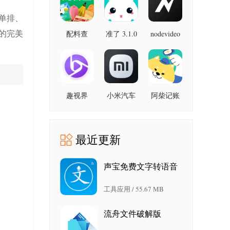
最新版
单排、
的完美
配料查
准了 3.1.0
nodevideo
8.8.0 最新
3.0.1 官方
最新版
版
版
趣视界
小米汽车
阿柴记账
。
1.0.8
4.0.6-
1.8.0 最新
20260603
版
。
手机版
最近更新
声宝免费文字转语音
2.9 安卓版
工具应用 / 55.67 MB
流舟文件破解版
v1.8.10.0 最新版