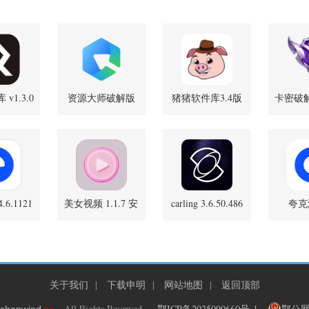
v1.3.0
资源大师破解版
猪猪软件库3.4版
卡密破解器
方版
2.0.3 安卓版
本 3.4 官方版
.6.1121
美女视频 1.1.7 安
carling 3.6.50.486
夸克
官方版
新版
卓版
10.14.
关于我们
|
下载申明
|
网站地图
|
返回顶部
.All Rights Reserved .
鄂ICP备2025090660号-1
鄂公网安