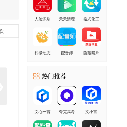
人脸识别
天天清理
格式化工
云平台 安
安卓版
厂 安卓版
欢
卓版
柠檬动态
配音师
隐藏照片
壁纸 1.0.0
4.3.0 安卓
恢复
安卓版
版
1.2.11805
安卓版
热门推荐
文心一言
夸克高考
文小言
4.0
10.14.6.1121
5.16.0.10
5.16.0.10
最新版
安卓版