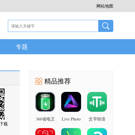
网站地图
专题
精品推荐
360省电王
Live Photo
文字转语
下载
图片 安卓
7.2.8 安卓
音助手 安
版
版
卓版