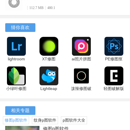
112.7 MB
480.1
猜你喜欢
lightroom
XT修图
ai照片拼图
PE修图抠
手机修图软
15.1.0 安卓
修图相机
图 1.2.0 最
件免费版
版
20260720
新版
10.5.3 安卓
安卓版
2、图片导入完成后，点击该照片，再点击右下角的编辑器图
版
小绿叶修图
Lightleap
泼辣修图破
轻图破解版
标。
2.22.0.633363672
1.4.3 手机
解版 6.11.8
7.1.30 最新
官方版
版
最新版
版
相关专题
修图p图软件
纹身p图软件
p图软件大全
修图p图软件