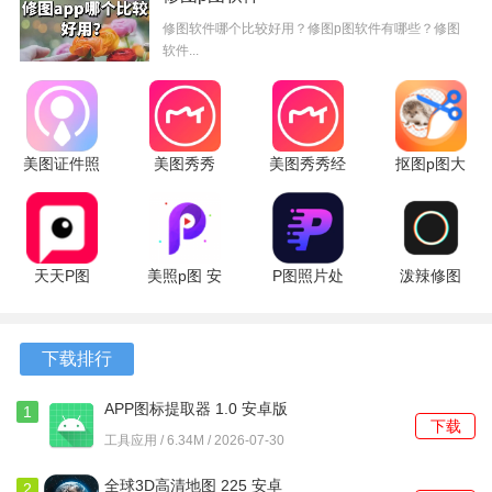
修图软件哪个比较好用？修图p图软件有哪些？修图
软件...
美图证件照
美图秀秀
美图秀秀经
抠图p图大
1.4.2 最新
12.15.7 手
典版
师 3.3 安卓
版
机版
12.15.7 安
版
卓版
天天P图
美照p图 安
P图照片处
泼辣修图
7.2.0.4.363
卓版
理 1.2.9 安
6.12.0 最新
手机版
卓版
版
下载排行
APP图标提取器 1.0 安卓版
1
下载
工具应用 / 6.34M / 2026-07-30
全球3D高清地图 225 安卓
2