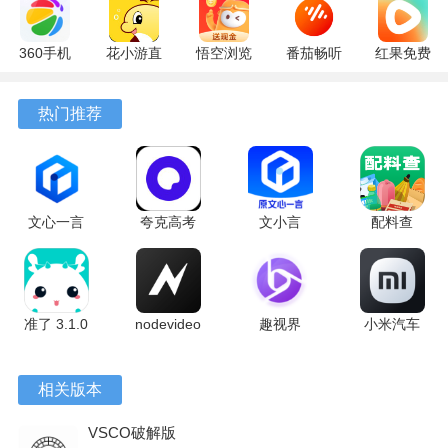
360手机
花小游直
悟空浏览
番茄畅听
红果免费
助手
播
器 17.6.0
6.6.0.32
短剧
10.13.27
17.9.56
官方版
最新版
7.2.9.32
热门推荐
最新版
最新版
安卓版
文心一言
夸克高考
文小言
配料查
4.0
10.14.0.1115
5.16.0.10
3.0.1 官方
5.16.0.10
最新版
安卓版
版
最新版
准了 3.1.0
nodevideo
趣视界
小米汽车
最新版
8.8.0 最新
1.0.8
4.0.6-
版
20260603
相关版本
手机版
VSCO破解版