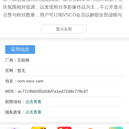
区氛围相对低调，以发现和分享影像作品为主，不公开显示
点赞与粉丝数量，用户可订阅VSCO会员以解锁全部滤镜与
高级工具。
显示全部
VSCO怎么实现滤镜叠加
1、打开 VSCO App 进入「工作室」页面，点击右下角
应用信息
的“+”号，导入需要编辑的图片。
厂商：互联网
官网：暂无
包名：com.vsco.cam
MD5：ec77c95b595d1fbf7a1ed72d8c778c47
权限须知：
点击查看
隐私政策：
点击查看