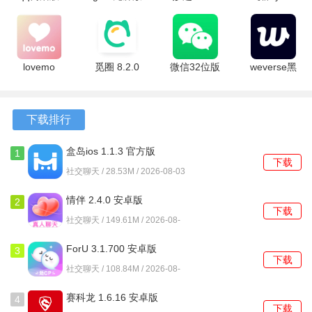
4.1.0 安卓
词版本
安卓版
2.1.3 手机
1、视频通话时自带美颜滤镜和动态贴纸，让你在镜头前始终
版
2.0.9 官方
版
展现最美好的状态。
版
2、系统会智能记录互动数据，悄悄帮你分析双方的好感进
lovemo
觅圈 8.2.0
微信32位版
weverse黑
度，避免错过重要信号。
1.6.3 最新
安卓版
本 8.0.32
版 3.16.1
版
安卓版
安卓版
3、虚拟礼物系统设计得很有心意，鲜花、爱心等小礼物都能
下载排行
成为感情升温的催化剂。
盒岛ios 1.1.3 官方版
1
下载
软件功能
社交聊天 / 28.53M / 2026-08-03
1、内置在线表白功能，当感觉对了的时候，一键就能传递心
情伴 2.4.0 安卓版
2
意，让情感表达变得简单直接。
下载
社交聊天 / 149.61M / 2026-08-
03
2、内容隐藏功能做得很细致，重要对话和互动记录都能妥善
ForU 3.1.700 安卓版
3
保存，随时回顾美好瞬间。
下载
社交聊天 / 108.84M / 2026-08-
03
3、位置共享和公共场所推荐服务，为线下见面提供多重保
赛科龙 1.6.16 安卓版
4
障，让约会更加安心。
下载