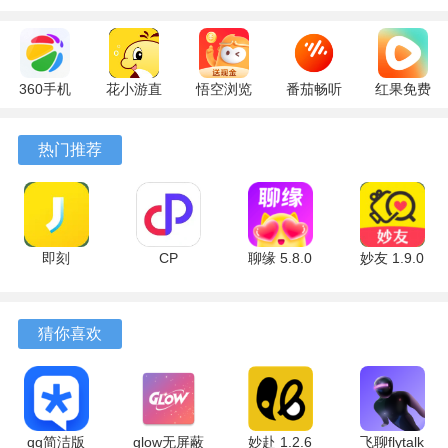
360手机
花小游直
悟空浏览
番茄畅听
红果免费
助手
播
器 17.6.0
6.6.0.32
短剧
10.13.27
17.9.56
官方版
最新版
7.2.9.32
热门推荐
最新版
最新版
安卓版
即刻
CP
聊缘 5.8.0
妙友 1.9.0
7.56.13 安
6.8.6.2484
官方版
安卓版
卓版
安卓版
猜你喜欢
软件亮点
qq简洁版
glow无屏蔽
妙赴 1.2.6
飞聊flytalk