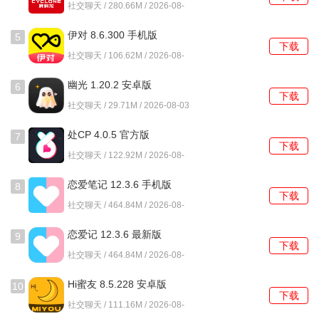
社交聊天 / 280.66M / 2026-08-
03
4、智能匹配系统会根据你的兴趣标签，精准推荐最适合的聊
伊对 8.6.300 手机版
5
天伙伴，省去盲目寻找的麻烦。
下载
社交聊天 / 106.62M / 2026-08-
03
cpnow怎么使用？
幽光 1.20.2 安卓版
6
下载
1、完成注册后先完善个人兴趣标签，系统会根据这些标签为
社交聊天 / 29.71M / 2026-08-03
你推荐志同道合的伙伴。
处CP 4.0.5 官方版
7
下载
2、在发现页面浏览推荐用户时，看到感兴趣的可以直接发送
社交聊天 / 122.92M / 2026-08-
03
互动邀请，开启破冰小游戏。
恋爱笔记 12.3.6 手机版
8
下载
3、进入私聊界面后，可以尝试使用动态贴纸和滤镜功能，让
社交聊天 / 464.84M / 2026-08-
03
视频聊天变得更加生动有趣。
恋爱记 12.3.6 最新版
9
下载
4、当聊天氛围升温时，可以点击礼物图标选择合适的小礼物
社交聊天 / 464.84M / 2026-08-
03
发送，表达你的好感。
Hi蜜友 8.5.228 安卓版
10
下载
5、如果想要表白心意，在聊天界面找到表白功能，选择预设
社交聊天 / 111.16M / 2026-08-
03