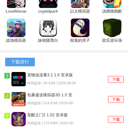
间精怪的传说渊源与应对方式。
LoveManiac
cryptidpark
以太模拟器
汤姆猫跑酷
3、红轿空间折叠谜题要求两位参与者分别操控内外机关，轿
5.4 安卓版
1.0 最新版
奥特曼格斗
无限金币无
内视角观察到的符咒图案与外部截然不同。
进化3
限钻石版
SGHHZ-
26.2.2.16362
谜境纸嫁衣双人版游戏优势
1334 安卓
安卓版
战地模拟器
妹相随黑白
闹鬼的房子
甜瓜游乐场
版
无限武器无
世界的缤纷
桃子移植
3D版
1、民俗研究团队依据清代冥婚志异手稿，精准还原了湘西地
广告免广告
冒险 1.0.4
1.4.31 安卓
1.72.2 安卓
区丧嫁仪式的服饰纹样与棺椁雕刻。
版 1.4.1 安
安卓版
版
版
下载排行
卓版
2、双设备实时数据同步技术将传输延迟压缩至200毫秒内，
宠物连连看3.1 1.0 安卓版
1
保证符咒拼接时图案边缘完全吻合。
下载
休闲益智 / 30.42M / 2026-08-06
3、动态难度系统会记录解谜耗时，若卡关超过十分钟将自动
包裹递送模拟器3D 1.5 安
2
激活纸人提示功能。
下载
卓版
休闲益智 / 314.91M / 2026-08-
4、章节进度共享机制确保双方同步推进剧情，任何一方未完
06
觉醒之门2 1.02 安卓版
成灵牌排列都无法开启拜堂仪式。
3
下载
休闲益智 / 178.59M / 2026-08-