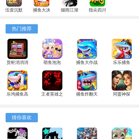
伍壹沉默
捕鱼大决
烟雨江湖
指尖四川
专属 4.5.1
战
1.124.72274
麻将
安卓版
122.7.291
安卓版
7.10.604
热门推荐
安卓版
安卓版
货柜消消消
萌鱼泡泡
捕鱼大作战
乐乐捕鱼
1.0.2 安卓
3.4.1.6 安
1.5112 手
9.2 安卓版
版
卓版
机版
乐鸿捕鱼高
王者英雄之
捕鱼炸翻天
同盟神探
谜境纸嫁衣双人版游戏特色
爆版 1.7.12
枪战传奇
11.8.1.0 安
1.1.9 手机
安卓版
1.08 官方
卓版
版
1、阴阳罗盘协作机制需要双方精准调节乾坤两仪指针，角度
版
猜你喜欢
偏差超过三度就会引发机关重置。
2、场景中散落着可收集的百诡图鉴，完整收录了七十二种民