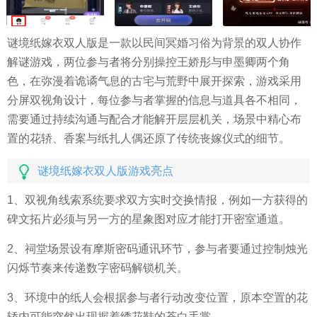
谜境纸嫁衣双人版是一款以民间冥婚习俗为背景的双人协作
解谜游戏，两位参与者将分别操控王娇彤与申墨卿两个角
色，在弥漫着诡谲气息的古宅与荒野中展开探索，游戏采用
分屏双视角设计，每位参与者掌握的信息与道具各不相同，
需要通过持续沟通与配合才能解开层层机关，场景中精心布
置的花轿、香案与纸扎人偶还原了传统丧嫁仪式的细节。
谜境纸嫁衣双人版游戏亮点
1、双视角线索系统要求双方实时交换情报，例如一方获得的
碑文拓片必须与另一方的星象图对应才能打开密室通道。
2、祠堂场景设有摩斯密码通讯环节，参与者要通过控制烛光
闪烁节奏来传递数字密码解锁机关。
3、环境中的纸人会根据参与者行动改变位置，原本空置的花
轿内可能突然出现握着绣花鞋的苍白手掌。