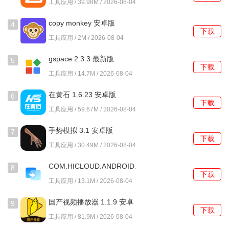
工具应用 / 39.98M / 2026-08-04
4、保险服务模块提供意外险、账户安全险等多类保障产品，
购买流程简化且条款清晰易懂。
copy monkey 安卓版
4
下载
工具应用 / 2M / 2026-08-04
使用教程
gspace 2.3.3 最新版
5
1、登录账户后进入首页，在服务分类区域找到生活缴费图标
下载
工具应用 / 14.7M / 2026-08-04
并点击进入。
在黄石 1.6.23 安卓版
6
2、根据所在地区选择对应的缴费项目，输入户号后系统会自
下载
工具应用 / 59.67M / 2026-08-04
动拉取当前欠费金额。
手势模拟 3.1 安卓版
7
3、核对账单信息无误后，从已绑定的银行卡或余额中选择支
下载
工具应用 / 30.49M / 2026-08-04
付方式完成验证。
COM.HICLOUD.ANDROID.CLONE
8
4、若使用电子券支付，可在确认订单页面勾选可用券码，系
下载
14.6.0.320 最新版
工具应用 / 13.1M / 2026-08-04
统会自动抵扣相应金额。
国产视频播放器 1.1.9 安卓
9
5、支付成功后会生成电子凭证，历史记录中会保存详细交易
下载
版
工具应用 / 81.9M / 2026-08-04
明细供后续查询。