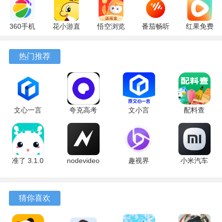
360手机
花小游直
悟空浏览
番茄畅听
红果免费
助手
播
器 17.9.0
6.6.0.32
短剧
10.13.27
17.9.56
官方版
最新版
7.2.9.32
热门推荐
最新版
最新版
安卓版
文心一言
夸克高考
文小言
配料查
4.0
10.14.6.1121
5.16.0.10
3.0.1 官方
5.16.0.10
最新版
安卓版
版
最新版
准了 3.1.0
nodevideo
趣视界
小米汽车
最新版
8.8.0 最新
1.0.8
4.0.6-
版
20260603
手机版
猜你喜欢
软件亮点