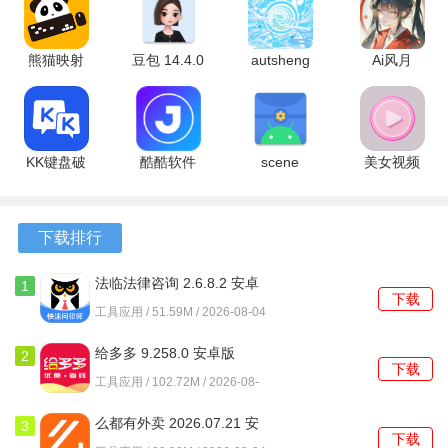
1、用户每日登录可参与现金领取活动，每周更有固定时段开
放奖励池供参与者共同分享。
熊猫映射
豆包 14.4.0
autsheng
Ai风月
2、通信缴费过程中自动匹配当前最优折扣方案，充值金额越
6.5 安卓版
最新版
5.2.3 安卓
1.9.33 最新
高通常享受的返利比例也相应提升。
版
版
3、理财板块会依据市场动态推送适合不同风险偏好的产品，
KK键盘破
酷酷软件
scene
美女视频
部分项目还设有活动期额外收益加成。
解版
5.0.0 安卓
6.3.12 final
1.1.7 安卓
4.0.7.12050
版
安卓版
版
软件功能
安卓版
下载排行
1、支持全国主要城市的水电燃气及供暖费用在线缴纳，账单
自动同步并提醒待支付项目。
法临法律咨询 2.6.8.2 安卓
1
下载
版
工具应用 / 51.59M / 2026-08-04
2、信用卡还款功能兼容多数主流银行，到账速度快且不收取
任何跨行手续费。
给多多 9.258.0 安卓版
2
下载
工具应用 / 102.72M / 2026-08-
3、电子券中心汇集了电商代金券、视频会员卡及线下商户折
04
扣券等多种虚拟权益商品。
么都有外卖 2026.07.21 安
3
下载
卓版