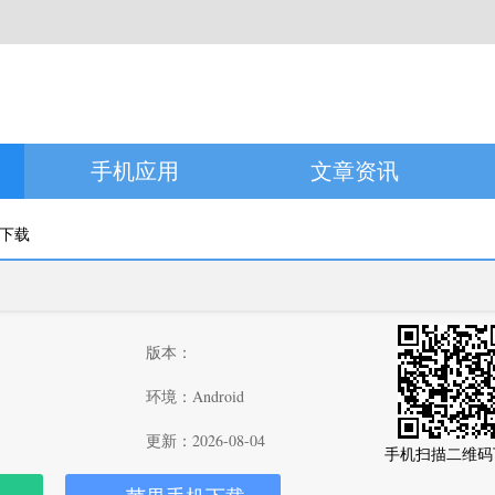
手机应用
文章资讯
本下载
版本：
环境：Android
更新：2026-08-04
手机扫描二维码