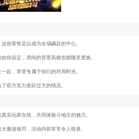
，这份荣誉足以成为全场瞩目的中心。
能由你设定，房间的背景风格也能随意更换。
友一起，享受专属于你们的对局时光。
免了双方实力差距过大的情况。
的真实玩家在线，共同体验斗地主的魅力。
取大量游戏币，活动内容常常令人惊喜。