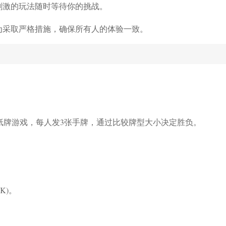
刺激的玩法随时等待你的挑战。
为采取严格措施，确保所有人的体验一致。
纸牌游戏，每人发3张手牌，通过比较牌型大小决定胜负。
K)。