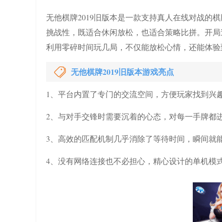
无他棋牌2019旧版本是一款支持真人在线对战的
挑战性，既适合休闲放松，也适合策略比拼。开局
利用零碎时间玩几局，不仅能放松心情，还能体验
无他棋牌2019旧版本游戏亮点
1、平台内置了专门的交流空间，方便玩家找到兴
2、与对手交锋时需要沉着的心态，对每一手牌都
3、高效的匹配机制几乎消除了等待时间，瞬间就
4、没有网络连接也不必担心，精心设计的单机模