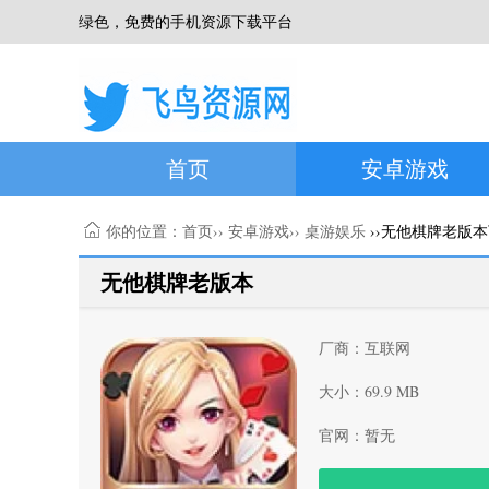
绿色，免费的手机资源下载平台
首页
安卓游戏
你的位置：
首页
››
安卓游戏
››
桌游娱乐
››无他棋牌老版
无他棋牌老版本
厂商：互联网
大小：69.9 MB
官网：暂无