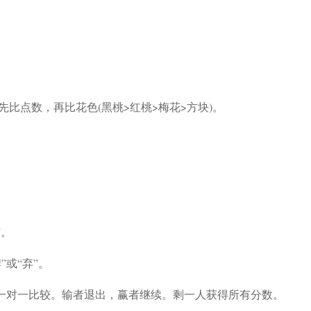
先比点数，再比花色(黑桃>红桃>梅花>方块)。
”。
或“弃”。
行一对一比较。输者退出，赢者继续。剩一人获得所有分数。