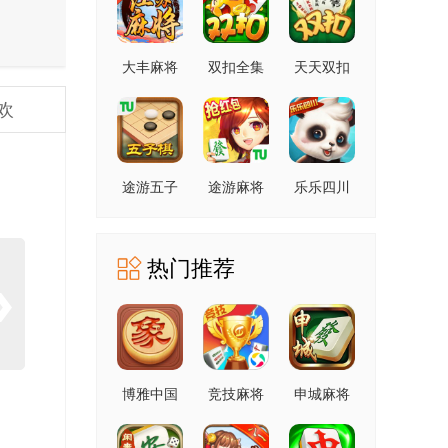
卓版
大丰麻将
双扣全集
天天双扣
7.0 最新版
5.9.26 最
1.1.1 安卓
欢
新版
版
途游五子
途游麻将
乐乐四川
棋 5.564
5.526 安卓
麻将
最新版
版
4.10.27 手
机版
热门推荐
博雅中国
竞技麻将
申城麻将
象棋 4.3.1
1.20 安卓
1.0.5 安卓
安卓版
版
版