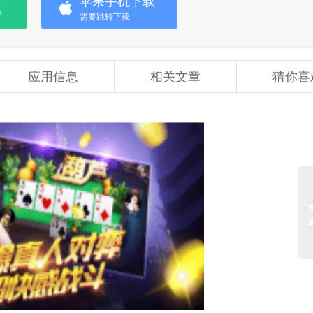
苹果手机下载
载
需要跳转下载
应用信息
相关文章
猜你喜