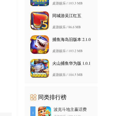
桌游娱乐 / 103.3 MB
同城游吴江红五
1.2.20250825 安卓版
桌游娱乐 / 86.6 MB
捕鱼海岛旧版本 2.1.0
安卓版
桌游娱乐 / 103.2 MB
火山捕鱼华为版 1.0.1
安卓版
桌游娱乐 / 104.5 MB
同类排行榜
波克斗地主赢话费
1
4.57 安卓版