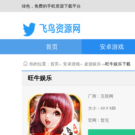
绿色，免费的手机资源下载平台
首页
安卓游戏
你的位置：
首页
››
安卓游戏
››
桌游娱乐
››旺牛娱乐下载
旺牛娱乐
厂商：互联网
大小：69.9 MB
官网：暂无