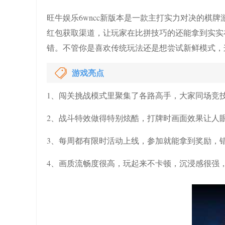
旺牛娱乐6wncc新版本是一款主打实力对决的棋
红包获取渠道，让玩家在比拼技巧的还能拿到实实
错。不管你是喜欢传统玩法还是想尝试新鲜模式，
游戏亮点
1、闯关挑战模式里聚集了各路高手，大家同场竞
2、战斗特效做得特别炫酷，打牌时画面效果让人
3、每周都有限时活动上线，参加就能拿到奖励，
4、画质流畅度很高，玩起来不卡顿，沉浸感很强