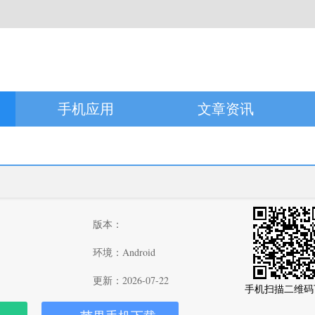
手机应用
文章资讯
版本：
环境：Android
更新：2026-07-22
手机扫描二维码