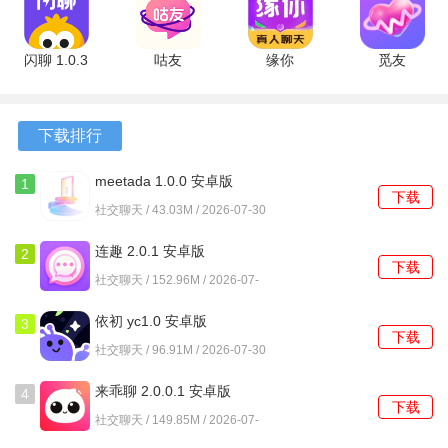
版
版
闪聊 1.0.3
咕友
缘你
觅友
手机版
8.3.947 安
4.4.1.0 最
1.4.5.1 最
卓版
新版
新版
下载排行
软件亮点
meetada 1.0.0 安卓版
1
1、在浏览网页时，可以作为侧边栏工具随时被唤醒，不打断
下载
社交聊天 / 43.03M / 2026-07-30
当前浏览进程。
连趣 2.0.1 安卓版
2
2、对于从搜索引擎跳转而来的信息需求，能自动提供补充说
下载
社交聊天 / 152.96M / 2026-07-
明或总结。
30
依初 yc1.0 安卓版
3
3、工具支持用户对回复内容进行快捷操作，例如复制文本或
下载
社交聊天 / 96.91M / 2026-07-30
开启新一轮对话。
来乖聊 2.0.0.1 安卓版
4
软件功能
下载
社交聊天 / 149.85M / 2026-07-
30
1、向它提出涵盖知识解答、内容创作、翻译辅助等多个维度