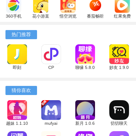
360手机
花小游直
悟空浏览
番茄畅听
红果免费
助手
播
器 17.6.0
6.6.0.32
短剧
10.13.27
17.9.56
官方版
最新版
7.2.9.32
热门推荐
最新版
最新版
安卓版
即刻
CP
聊缘 5.8.0
妙友 1.9.0
7.56.13 安
6.8.6.2484
官方版
安卓版
卓版
安卓版
猜你喜欢
越妹 1.1.10
mufyai
新月 1.0.6
切切聊天
安卓版
3.0.1 最新
官方版
1.0.0 安卓