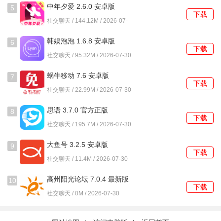
中年夕爱 2.6.0 安卓版
5
的请求。
下载
社交聊天 / 144.12M / 2026-07-
2、允许用户对不满意的回答提出修正要求，从而引导生成更
30
韩娱泡泡 1.6.8 安卓版
6
符合预期的内容。
下载
社交聊天 / 95.32M / 2026-07-30
3、对话历史会被暂时保存，方便用户在同一会话中围绕一个
蜗牛移动 7.6 安卓版
7
主题进行连续探讨。
下载
社交聊天 / 22.99M / 2026-07-30
4、工具界面提供了明确的交互指引，新用户也能迅速理解基
思语 3.7.0 官方正版
本的操作方式。
8
下载
社交聊天 / 195.7M / 2026-07-30
使用方法
大鱼号 3.2.5 安卓版
9
下载
1、在支持的浏览器中打开任意网页，找到并激活工具栏中的
社交聊天 / 11.4M / 2026-07-30
Merlin图标。
高州阳光论坛 7.0.4 最新版
10
下载
2、在弹出的对话窗口里，直接输入你的问题或想要讨论的话
社交聊天 / 0M / 2026-07-30
题。