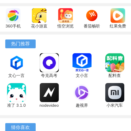
360手机
花小游直
悟空浏览
番茄畅听
红果免费
助手
播
器 17.9.0
6.6.2.32
短剧
10.13.27
17.9.56
官方版
最新版
7.3.2.32
热门推荐
最新版
最新版
安卓版
文心一言
夸克高考
文小言
配料查
4.0
10.15.0.1125
5.16.0.10
3.0.1 官方
5.16.0.10
最新版
安卓版
版
最新版
准了 3.1.0
nodevideo
趣视界
小米汽车
最新版
8.8.0 最新
1.5.8 最新
4.0.6-
版
版
20260603
手机版
猜你喜欢