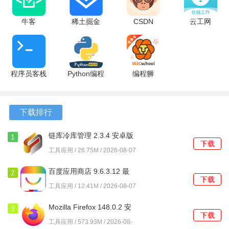
3、各类考试的设置不仅是检验专业素养的重要标准，也能帮
牛客
稀土掘金
CSDN
云工网
助考生拓宽知识面。
3.28.27 安
6.7.6 安卓
6.10.0 安卓
1.5.5 安卓
4、系统记录做题情况，考生可以随时查看自己的学习进度，
卓版
版
版
版
便于调整学习计划。
程序员客栈
Python编程
编程狮
国家电网题库最新版怎么使用？
4.49.8 安卓
狮 1.9.6 安
3.10.6 安卓
版
卓版
版
1、打开软件，进入主界面，选择你感兴趣的科目进行学习。
下载排行
2、在题库中，浏览不同的试题分类，找到适合自己的练习题
链库冷库管理 2.3.4 安卓版
1
目。
下载
工具应用 / 26.75M / 2026-08-07
3、利用搜题功能，针对不懂的知识点进行搜索，获取相关解
百度应用商店 9.6.3.12 最
答。
2
下载
新版
工具应用 / 12.41M / 2026-08-07
4、选择模拟考场模式，进行实战演练，熟悉考试的节奏和题
Mozilla Firefox 148.0.2 安
型。
3
下载
卓版
工具应用 / 573.93M / 2026-08-