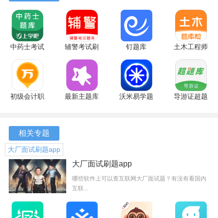
国家电网题库软件亮点
1、丰富的学习资源随时可用，考生可以自由选择感兴趣的知
中药士考试
辅警考试刷
钉题库
土木工程师
识点进行深入学习。
题库 5.0.8
题库 4.0.1
3.0.7 安卓
题库帮
安卓版
安卓版
版
2.0.7 安卓
2、学习过程中充满乐趣，从基础知识开始，逐步提升，收获
版
感受十分奇妙。
初级会计职
最新主题库
沃米易学题
导游证超题
3、专业的在线题库提供免费试题，考生可以轻松获取最新的
称万题库
1.15 安卓
库 2.10.19
库 2.0.0.10
学习资料。
5.6.7.0 安
版
安卓版
安卓版
卓版
相关专题
软件功能
大厂面试刷题app
1、国家电网题库新增的搜题功能让考生在遇到疑问时，可以
大厂面试刷题app
快速找到答案，支持语音和拍照搜索。
哪些软件上可以查互联网大厂面试题？有没有看国内
互联...
2、多种练习模式，如模拟考场、每日一练等，丰富多样的学
习方式让备考变得轻松。