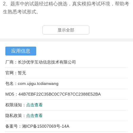
2、题库中的试题经过精心挑选，真实模拟考试环境，帮助考
生熟悉考试形式。
3、国家电网题库覆盖多个科目，包括公共与行业知识、电工
显示全部
类、计算机类等，让考生的学习范围更加广泛。
应用信息
厂商：长沙优学互动信息技术有限公司
官网：暂无
包名：com.ujigu.tcdianwang
MD5：44B7EBF22C35BC0C7CF87CC2388E52BA
权限须知：
点击查看
隐私政策：
点击查看
备案号：湘ICP备15007069号-14A