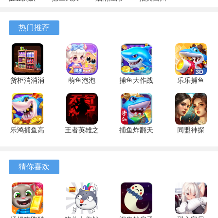
专属 4.5.1
战
1.124.72274
麻将
安卓版
122.7.291
安卓版
7.10.604
热门推荐
安卓版
安卓版
货柜消消消
萌鱼泡泡
捕鱼大作战
乐乐捕鱼
1.0.2 安卓
3.4.1.6 安
1.5112 手
9.2 安卓版
版
卓版
机版
乐鸿捕鱼高
王者英雄之
捕鱼炸翻天
同盟神探
爆版 1.7.12
枪战传奇
11.8.1.0 安
1.1.9 手机
安卓版
1.08 官方
卓版
版
版
猜你喜欢
游戏特色
1、账号安全性极高，采用独立沙盒环境，确保账号之间的隔
离，有效降低封号的概率。