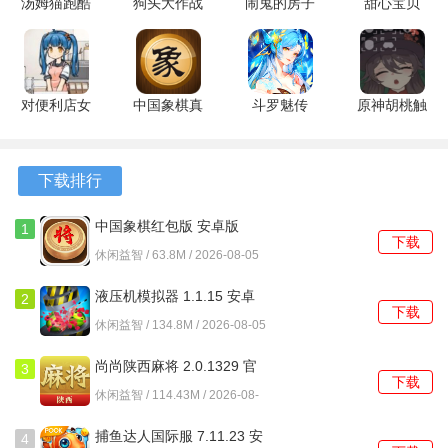
汤姆猫跑酷
狗头大作战
闹鬼的房子
甜心宝贝
赚钱版
折相思版
桃子移植
1.0.148 安
2、性能优化方案丰富，能够提升游戏的画质与帧率，带给用
6.4.0.877
2.01.03 安
1.4.31 安卓
卓版
户更佳的游戏体验。
安卓版
卓版
版
3、支持无限多开，满足多账号运营与工作室批量管理的需
对便利店女
中国象棋真
斗罗魅传
原神胡桃触
孩的恶作剧
人对战版
1.11.207
摸 1.0.4 安
求，极大提升了使用灵活性。
v3.8.7 官方
1.87 安卓
安卓版
卓版
版
版
游戏优势
下载排行
1、野豹直装坚持合法合规原则，不提供任何外挂功能，保障
中国象棋红包版 安卓版
1
下载
用户账号的安全。
休闲益智 / 63.8M / 2026-08-05
2、注重用户隐私保护，软件不读取游戏数据，确保用户的设
液压机模拟器 1.1.15 安卓
2
下载
备信息安全。
版
休闲益智 / 134.8M / 2026-08-05
3、内容保持持续更新，及时推出新地图解析与赛季冲分技
尚尚陕西麻将 2.0.1329 官
3
下载
巧，确保服务的实用性。
方正版
休闲益智 / 114.43M / 2026-08-
05
4、软件设计轻量，内存占用少，保证多开时的稳定性，不会
捕鱼达人国际服 7.11.23 安
4