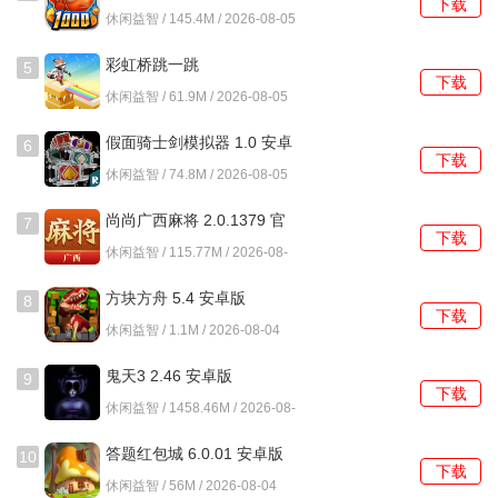
影响设备的整体性能。
下载
卓版
休闲益智 / 145.4M / 2026-08-05
野豹直装怎么玩？
彩虹桥跳一跳
5
下载
1.0.11.406.401.1012 最新
休闲益智 / 61.9M / 2026-08-05
1、用户需要下载并安装野豹直装应用，打开后授予必要的权
版
限以确保软件正常运行。
假面骑士剑模拟器 1.0 安卓
6
下载
版
休闲益智 / 74.8M / 2026-08-05
2、点击界面中的+号，选择需要多开的游戏，系统会自动识
别并准备相关的直装包。
尚尚广西麻将 2.0.1379 官
7
下载
方正版
休闲益智 / 115.77M / 2026-08-
3、用户只需等待系统自动下载并完成注入，大约只需30秒的
04
时间即可完成这一过程。
方块方舟 5.4 安卓版
8
下载
4、在游戏启动后，自定义各个账号的图标与名称，方便在使
休闲益智 / 1.1M / 2026-08-04
用时进行快速区分。
鬼天3 2.46 安卓版
9
下载
5、享受多开带来的便利，轻松管理多个账号，畅玩多款游
休闲益智 / 1458.46M / 2026-08-
04
戏，尽情体验游戏乐趣。
答题红包城 6.0.01 安卓版
10
下载
休闲益智 / 56M / 2026-08-04