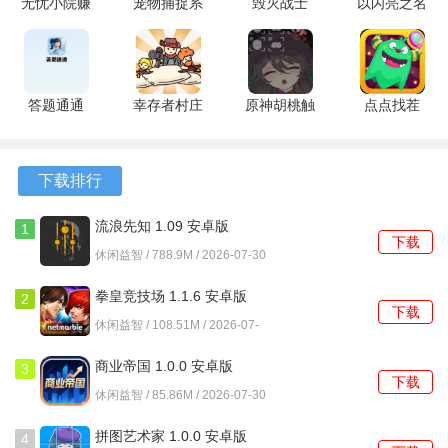
无忧小院赚
宠物捕捉系
毁灭战士
以闪亮之名
游戏特色
钱版 1.1.4
统 3.0 安卓
1.0.0 安卓
新马
1、角色养成系统包含十四棵技能树，超过一百五十种技能可
安卓版
版
版
1.2.602 安
卓版
供升级，允许玩家依据自己的生存策略，侧重发展战斗、制
造或贸易等不同方向。
答题通通
幸存者村庄
原神胡桃触
点点找茬
1.1.0.1 安
免广告无限
摸 1.0.4 安
1.3.8 最新
2、装备系统极为丰富，数百件装备可通过多种方式获取，并
卓版
资源 14.2
卓版
版
附带超过一百五十种不同的属性词条，使得装备搭配拥有极
安卓版
下载排行
高的研究空间。
流浪先知 1.09 安卓版
1
3、引入了独特的神器收集要素，这些特殊物品往往具备强大
下载
休闲益智 / 788.9M / 2026-07-30
的基础属性或触发罕见效果，是应对废土严峻挑战的关键助
力。
拳皇竞技场 1.1.6 安卓版
2
下载
休闲益智 / 108.51M / 2026-07-
游戏优势
30
1、资源获取途径明确分为野外直接采集与建筑内部探索两
商业帝国 1.0.0 安卓版
3
下载
种，矿洞、图书馆等地点能产出更为稀缺的材料，目标清
休闲益智 / 85.86M / 2026-07-30
晰。
拼图艺术家 1.0.0 安卓版
4