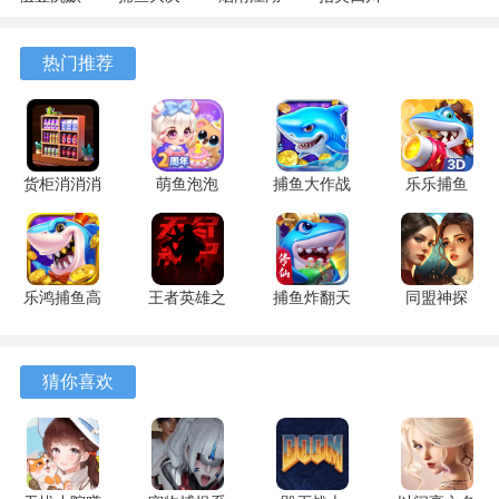
专属 4.5.1
战
1.124.71989
麻将
安卓版
122.7.291
安卓版
7.10.604
热门推荐
安卓版
安卓版
货柜消消消
萌鱼泡泡
捕鱼大作战
乐乐捕鱼
1.0.2 安卓
3.4.1.6 安
1.5112 手
9.2 安卓版
版
卓版
机版
乐鸿捕鱼高
王者英雄之
捕鱼炸翻天
同盟神探
爆版 1.7.12
枪战传奇
11.8.1.0 安
1.1.9 手机
安卓版
1.08 官方
卓版
版
版
猜你喜欢