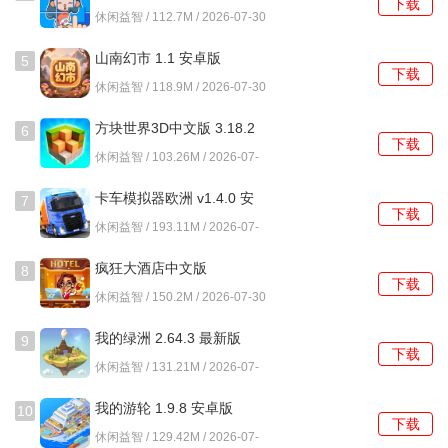
下载
2、任务体系结构分明，主线任务引导玩家解锁新区域与功
休闲益智 / 112.7M / 2026-07-30
能，日常任务则提供稳定的经验与物资补给，驱动角色成
山南幻市 1.1 安卓版
5
长。
下载
休闲益智 / 118.9M / 2026-07-30
p>3、城市内的功能建筑作用具体，例如在拍卖会竞标稀有道
具，在酒馆打探情报，每种互动都对应着实际的生存收益。
方块世界3D中文版 3.18.2
6
下载
安卓版
4、角色阵容的搭配需要考虑近战、远程与治疗单位的协同，
休闲益智 / 103.26M / 2026-07-
30
在战棋格子上形成有效的攻防阵型，策略维度较为立体。
卡车模拟器欧洲 v1.4.0 安
7
下载
卓版
废土新世界怎么玩？
休闲益智 / 193.11M / 2026-07-
30
1、初期进入盐湖城区域，优先完成指引任务，熟悉在战棋地
疯狂大酒店中文版
8
下载
4.17.10.7 安卓版
图上移动角色、攻击丧尸的基本操作，并搜刮初始小屋获取
休闲益智 / 150.2M / 2026-07-30
第一批木材与食物。
我的绿洲 2.64.3 最新版
9
下载
2、组建队伍时，确保包含一名能使用治疗绷带技能的角色，
休闲益智 / 131.21M / 2026-07-
30
在探索野外矿洞遭遇匪徒小队时，及时回复血量是持续作战
我的游轮 1.9.8 安卓版
10
的前提。
下载
休闲益智 / 129.42M / 2026-07-