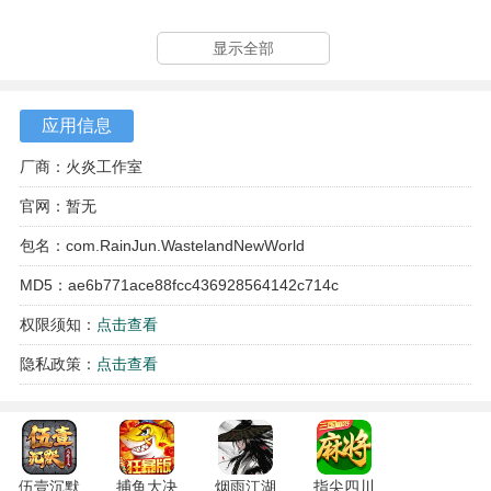
3、野外探索会随机触发各类事件，例如发现废弃仓库、遭遇
显示全部
旅行商人或突遇恶劣天气，为每次外出增添了不可预知的变
化。
应用信息
厂商：火炎工作室
官网：暂无
包名：com.RainJun.WastelandNewWorld
MD5：ae6b771ace88fcc436928564142c714c
权限须知：
点击查看
隐私政策：
点击查看
伍壹沉默
捕鱼大决
烟雨江湖
指尖四川