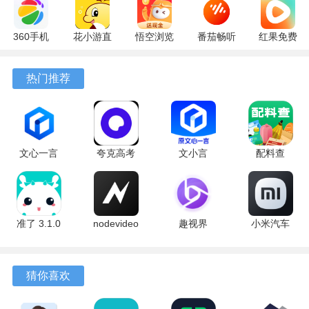
360手机
花小游直
悟空浏览
番茄畅听
红果免费
助手
播
器 17.6.0
6.6.0.32
短剧
10.13.27
17.9.56
官方版
最新版
7.2.9.32
热门推荐
最新版
最新版
安卓版
文心一言
夸克高考
文小言
配料查
4.0
10.14.0.1115
5.16.0.10
3.0.1 官方
5.16.0.10
最新版
安卓版
版
最新版
准了 3.1.0
nodevideo
趣视界
小米汽车
最新版
8.8.0 最新
1.0.8
4.0.6-
版
20260603
手机版
猜你喜欢
软件亮点