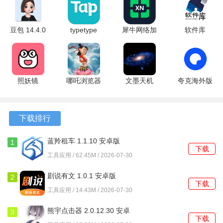
1、搜索栏支持直接输入文字、网址或使用语音进行识别，启
动搜索非常便捷。
豆包 14.4.0
typetype
犀牛网络加
软件库
最新版
2.96.8-
速器 3.1.0
1.0.0 安卓
2、首页集成了天气预报、搜索框、常用网址导航和实时新闻
rel#100000
安卓版
版
资讯等多个实用模块。
最新版
3、独有的网络数据压缩技术，能与服务器协同工作，显著减
照妖镜
哪吒浏览器
文墨天机
夸克海外版
3.0.1 安卓
10.7.90 免
2.5.8 最新
10.14.0.1115
少数据传输量。
版
费版
版
安卓版
软件功能
下载排行
1、提供一键收藏功能，可以将当前网页或常用网站地址快速
蓝羚租车 1.1.10 安卓版
1
下载
保存，方便后续查找。
工具应用 / 62.45M / 2026-07-30
2、内置全新视频播放器，优化了视频解码与播放流程，观看
剧说有文 1.0.1 安卓版
2
下载
在线视频更为流畅。
工具应用 / 14.43M / 2026-07-30
3、软件提供多种色彩亮丽的界面皮肤，根据喜好随时更换主
熊宇点击器 2.0.12.30 安卓
3
下载
题。
版