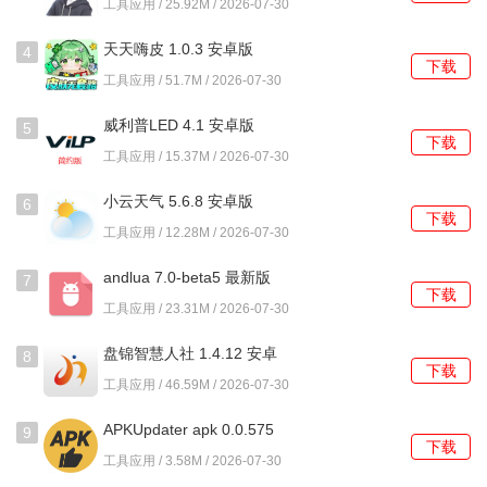
工具应用 / 25.92M / 2026-07-30
4、支持断点续传下载、流量使用统计以及自定义快捷键等多
天天嗨皮 1.0.3 安卓版
4
项辅助性工具。
下载
工具应用 / 51.7M / 2026-07-30
使用教程
威利普LED 4.1 安卓版
5
下载
工具应用 / 15.37M / 2026-07-30
1、在里讯浏览器主界面，长按底部导航栏的任意图标，可以
进入快捷键自定义设置。
小云天气 5.6.8 安卓版
6
下载
工具应用 / 12.28M / 2026-07-30
2、浏览网页时，点击地址栏右侧的语音按钮，说出搜索天气
预报即可直接跳转结果页。
andlua 7.0-beta5 最新版
7
下载
工具应用 / 23.31M / 2026-07-30
3、遇到包含广告的页面，从屏幕右侧边缘向左滑动，可以呼
出广告拦截强度调节面板。
盘锦智慧人社 1.4.12 安卓
8
下载
版
4、在视频播放页面，双击屏幕不同区域可以分别控制播放/
工具应用 / 46.59M / 2026-07-30
暂停和进入全屏模式。
APKUpdater apk 0.0.575
9
下载
安卓版
5、进入皮肤中心后，不仅可以选择预设主题，还能通过调色
工具应用 / 3.58M / 2026-07-30