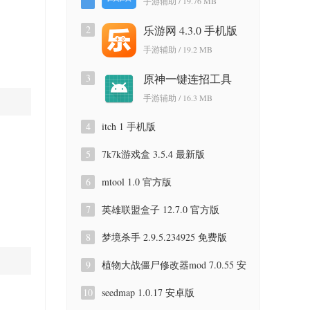
手游辅助 / 19.76 MB
2
乐游网 4.3.0 手机版
手游辅助 / 19.2 MB
3
原神一键连招工具
v150.00.00.2506051124
手游辅助 / 16.3 MB
安卓版
4
itch 1 手机版
5
7k7k游戏盒 3.5.4 最新版
6
mtool 1.0 官方版
7
英雄联盟盒子 12.7.0 官方版
8
梦境杀手 2.9.5.234925 免费版
9
植物大战僵尸修改器mod 7.0.55 安
卓版
10
seedmap 1.0.17 安卓版