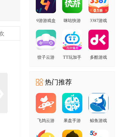
9游游戏盒
咪咕快游
3387游戏
子 8.5.4.0
4.46.1.1 手
2.0.7.11 安
欢
安卓版
机版
卓版
饺子云游
TT玩加手
多酷游戏
戏
游平台
中心
1.3.2.161
2.5.8 手机
9.6.3.10 安
手机版
版
卓版
热门推荐
飞鸽云游
果盘手游
鲸鱼游戏
戏 1.1.9 安
app 5.4.1.1
1.3.1 安卓
安卓版
卓版
版