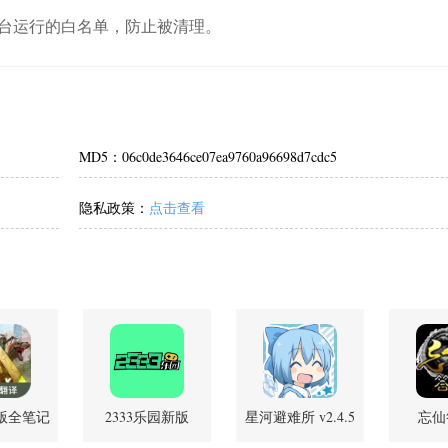
台运行的白名单，防止被清理。
MD5：06c0de3646ce07ea9760a96698d7cdc5
隐私政策：
点击查看
版全笔记
2333乐园新版
星河避难所 v2.4.5
忘仙
0 安卓版
v1.8.0 安卓版
官方版
2.00