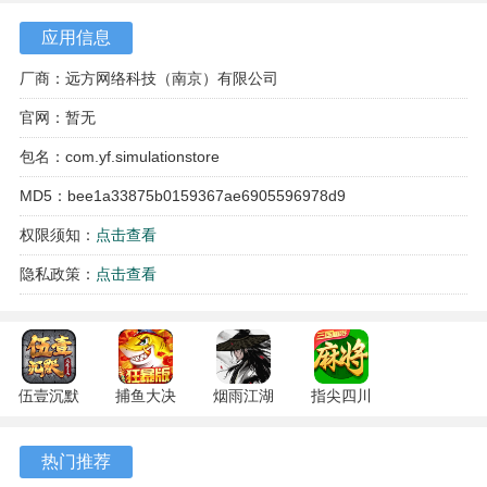
应用信息
厂商：远方网络科技（南京）有限公司
官网：暂无
包名：com.yf.simulationstore
MD5：bee1a33875b0159367ae6905596978d9
权限须知：
点击查看
游戏特色
隐私政策：
点击查看
1、游戏内会随机出现一些特殊事件，例如限时促销任务或顾
客的特殊请求，需要及时应对。
2、店铺的雇员系统允许进行招聘与培训，不同能力的雇员会
影响店铺的服务质量与收入。
伍壹沉默
捕鱼大决
烟雨江湖
指尖四川
专属 4.5.1
战
1.124.71989
麻将
3、商城的公共设施，如休息区、导览牌等，完善程度会间接
安卓版
122.7.291
安卓版
7.10.604
影响顾客的整体满意度与停留时间。
热门推荐
安卓版
安卓版