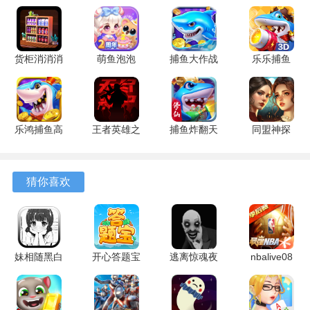
4、部分稀有装饰品或店铺类型，需要通过完成特定的成就或
连续登录才能获得。
货柜消消消
萌鱼泡泡
捕鱼大作战
乐乐捕鱼
游戏优势
1.0.2 安卓
3.4.1.6 安
1.5112 手
9.2 安卓版
版
卓版
机版
1、游戏对硬件配置要求不高，大部分移动设备都能流畅运
行，加载速度较快。
乐鸿捕鱼高
王者英雄之
捕鱼炸翻天
同盟神探
2、游戏内没有强制性的广告弹窗，商业推广内容以可选形式
爆版 1.7.12
枪战传奇
11.8.1.0 安
1.1.9 手机
呈现，对体验干扰较小。
安卓版
1.08 官方
卓版
版
版
猜你喜欢
3、单次经营会话所需时间可长可短，适合利用碎片时间进
行，没有过强的进度压力。
4、游戏的经济系统经过仔细调整，前期资源获取与后期升级
消耗之间形成了良好的平衡。
妹相随黑白
开心答题宝
逃离惊魂夜
nbalive08
世界的缤纷
1.1.9.6 安
v1.4 安卓
中文版
模拟商城怎么玩？
冒险 1.0.4
卓版
版
1.49.601
安卓版
安卓版