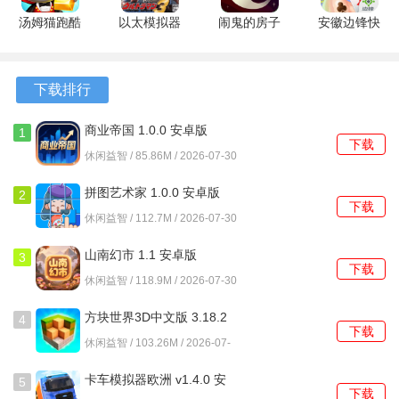
1、游戏初期资金有限，建议优先开设基础餐饮类店铺，这类
汤姆猫跑酷
以太模拟器
闹鬼的房子
安徽边锋快
店铺回本周期较短，能为后续扩张积累启动资金。
无限金币钻
奥特曼格斗
桃子移植
乐无敌大pk
石鞭炮版
进化3
1.4.31 安卓
1.10.11 安
2、注意观察顾客头顶的气泡图标，及时补充货架上短缺的商
26.2.2.16362
SGHHZ-
版
卓版
下载排行
品，避免因缺货导致顾客失望离开。
最新版
1334 安卓
版
3、当拥有多家店铺后，合理规划商城动线很重要，将互补类
商业帝国 1.0.0 安卓版
1
下载
型的店铺相邻放置，可以增加顾客的消费几率。
休闲益智 / 85.86M / 2026-07-30
4、完成每日的商会订单任务，这是获取稀有装修材料和加速
拼图艺术家 1.0.0 安卓版
2
下载
道具的主要稳定来源。
休闲益智 / 112.7M / 2026-07-30
5、不要忽视雇员的心情值，定期为他们安排休息或使用道具
山南幻市 1.1 安卓版
3
下载
提升心情，可以维持店铺的高效运转。
休闲益智 / 118.9M / 2026-07-30
6、在商城升级到一定等级后，会解锁品牌合作功能，与特定
方块世界3D中文版 3.18.2
4
下载
品牌签约可以永久提升对应品类店铺的销售额。
安卓版
休闲益智 / 103.26M / 2026-07-
30
卡车模拟器欧洲 v1.4.0 安
5
下载
卓版