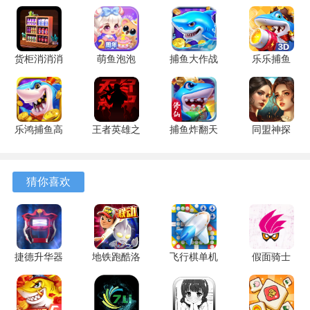
4、背景音乐与场景主题契合，不同功能的房间配有相应的环
境音效，增强了场景的沉浸感。
货柜消消消
萌鱼泡泡
捕鱼大作战
乐乐捕鱼
1.0.2 安卓
3.4.1.6 安
1.5112 手
9.2 安卓版
游戏优势
版
卓版
机版
1、资源获取途径明确，消除关卡是主要来源，避免了资源收
集过程中的盲目与不确定性。
乐鸿捕鱼高
王者英雄之
捕鱼炸翻天
同盟神探
爆版 1.7.12
枪战传奇
11.8.1.0 安
1.1.9 手机
2、装修预览功能完善，在购买和放置家具前，可以清晰地看
安卓版
1.08 官方
卓版
版
到其在实际场景中的效果与比例。
版
猜你喜欢
3、任务指引系统清晰，主线装修目标与支线角色任务会分栏
提示，方便规划下一步行动。
4、关卡难度曲线平缓，前期挑战熟悉机制，后续才会逐步引
捷德升华器
地铁跑酷洛
飞行棋单机
假面骑士
入更复杂的通关条件。
1.1 安卓版
阳版本
版 2.2.7 安
exaid腰带
7.04.0 安卓
卓版
模拟器 v7
家庭旅馆怎么玩？
版
安卓版