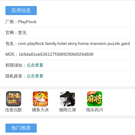
应用信息
厂商：PlayFlock
官网：暂无
包名：com.playflock.family.hotel.story.home.mansion.puzzle.garden
MD5：1b9da81eb535127f3689290fd929d608
权限须知：
点击查看
游戏特色
隐私政策：
点击查看
1、消除关卡中，连续匹配会产生特殊道具，合理使用这些道
具可以更高效地达成关卡目标。
2、部分剧情发展存在分支，与特定角色的对话选择，可能会
伍壹沉默
捕鱼大决
烟雨江湖
指尖四川
导向不同的短期任务或奖励。
专属 4.5.1
战
1.124.71989
麻将
安卓版
122.7.291
安卓版
7.10.604
3、旅馆建筑本身包含多个可解锁的区域，如花园、大厅、客
热门推荐
安卓版
安卓版
房等，每个区域都有独立的装修列表。