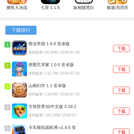
1、游戏初期跟随教程完成首个客房的翻新，这个过程会引导
捕鱼大决战
七里 1.1.5
妹相随黑白
极速消消消
高爆版
安卓版
世界的缤纷
红包版
了解消除关卡与资源兑换的基本流程。优先完成标记有！的
122.7.291
冒险 1.0.4
1.1.1 安卓
主线任务，这是推进旅馆整体进度、解锁新区域的最快方
安卓版
安卓版
版
下载排行
式。
商业帝国 1.0.0 安卓版
2、消除关卡中，注意观察每关的特定目标，例如收集一定数
1
下载
量的某种颜色物品或清除所有冰块。在步数有限的情况下，
休闲益智 / 85.86M / 2026-07-30
优先制造火箭、炸弹等特殊道具来清除大片障碍或完成收集
拼图艺术家 1.0.0 安卓版
2
任务。
下载
休闲益智 / 112.7M / 2026-07-30
3、进行装修时，不必急于一次性装饰完整个房间。可以按照
山南幻市 1.1 安卓版
3
地板-墙壁-主要家具-装饰品的顺序分阶段完成，既能快速提
下载
休闲益智 / 118.9M / 2026-07-30
升房间星级吸引客人，也能更合理地分配前期有限的星星资
源。
方块世界3D中文版 3.18.2
4
下载
安卓版
休闲益智 / 103.26M / 2026-07-
4、与旅馆内的住客频繁对话，完成他们头顶出现的气泡任
30
务。这些任务通常比较简单，如交付几个特定物品，奖励包
卡车模拟器欧洲 v1.4.0 安
5
下载
括金币、体力或少量星星，是稳定的额外资源补充。
卓版