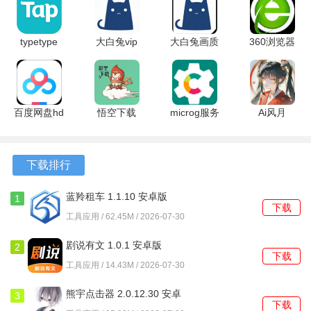
1、许多图标包提供了同一应用的多版本图标设计，为单个软
件挑选最符合当前桌面风格的那一个。
typetype
大白兔vip
大白兔画质
360浏览器
2.96.8-
版3.0 8860
助手 v2.0.5
tv版
2、部分小组件具备一定的交互性，比如音乐播放控件、日程
rel#100000
安卓版
安卓版
v10.1.7.240
清单，在不打开完整应用的情况下就能进行基础操作。
最新版
安卓版
百度网盘hd
悟空下载
microg服务
Ai风月
3、对导入的自定义图片有基础的裁剪和调色功能，允许用户
版本
1.4.8 最新
华为版
1.9.33 最新
用个人照片制作成图标或小组件背景。
13.29.5 安
版
0.3.16.252432-
版
卓版
hw 安卓版
软件功能
下载排行
1、提供完整的主题包一键应用，覆盖壁纸、图标、字体和小
蓝羚租车 1.1.10 安卓版
1
下载
组件样式，实现桌面风格的统一更换。
工具应用 / 62.45M / 2026-07-30
2、图标替换功能支持批量操作，可以一次为多个系统或第三
剧说有文 1.0.1 安卓版
2
下载
方应用更换成同一系列的图标。
工具应用 / 14.43M / 2026-07-30
3、小组件库包含多种尺寸和用途的桌面插件，如时钟、日
熊宇点击器 2.0.12.30 安卓
3
下载
历、系统信息显示等，可直接拖拽添加到主屏幕。
版