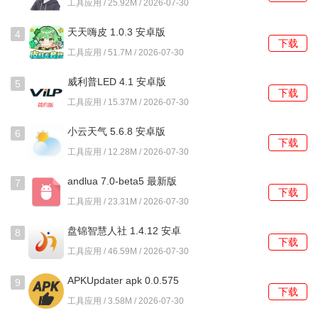
工具应用 / 25.92M / 2026-07-30
4、拥有本地备份与恢复选项，可以将当前搭配好的桌面样式
天天嗨皮 1.0.3 安卓版
4
下载
保存下来，方便在更换设备或误操作后还原。
工具应用 / 51.7M / 2026-07-30
使用教程
威利普LED 4.1 安卓版
5
下载
工具应用 / 15.37M / 2026-07-30
1、启动软件后，在主界面顶部可以看到主题、图标、小组件
三个主要标签，点击进入对应资源库。
小云天气 5.6.8 安卓版
6
下载
工具应用 / 12.28M / 2026-07-30
2、在图标库中浏览时，点击任一图标集预览图，进入详情页
后能看到该集合包含的所有应用图标列表。
andlua 7.0-beta5 最新版
7
下载
工具应用 / 23.31M / 2026-07-30
3、选定某个图标集后，点击详情页下方的应用按钮，软件会
弹出一个列表，让用户勾选需要替换图标的具体应用。
盘锦智慧人社 1.4.12 安卓
8
下载
版
工具应用 / 46.59M / 2026-07-30
4、应用主题包时，在主题详情页点击下载并使用，软件会自
动下载该主题所需的全部资源并引导用户授权应用。
APKUpdater apk 0.0.575
9
下载
安卓版
工具应用 / 3.58M / 2026-07-30
5、添加小组件时，需先在软件内点击添加到主屏幕，返回到