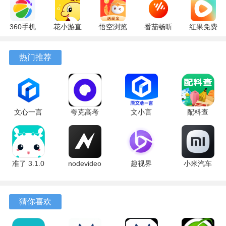
360手机
花小游直
悟空浏览
番茄畅听
红果免费
助手
播
器 17.6.0
6.6.0.32
短剧
10.13.27
17.9.56
官方版
最新版
7.2.9.32
热门推荐
最新版
最新版
安卓版
文心一言
夸克高考
文小言
配料查
4.0
10.14.0.1115
5.16.0.10
3.0.1 官方
5.16.0.10
最新版
安卓版
版
最新版
准了 3.1.0
nodevideo
趣视界
小米汽车
最新版
8.8.0 最新
1.0.8
4.0.6-
版
20260603
手机版
猜你喜欢
软件亮点