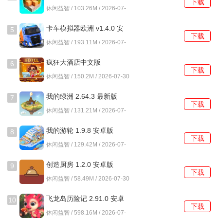
下载
安卓版
休闲益智 / 103.26M / 2026-07-
3、游戏加速功能针对特定类型的挂机玩法进行了效率提升，
30
迎合了部分用户的需求。
卡车模拟器欧洲 v1.4.0 安
5
下载
卓版
4、平台整合了查找、下载、充值、账号管理等多个环节，试
休闲益智 / 193.11M / 2026-07-
30
图提供一站式的服务体验。
疯狂大酒店中文版
6
下载
4.17.10.7 安卓版
休闲益智 / 150.2M / 2026-07-30
66怎么玩？
我的绿洲 2.64.3 最新版
7
1、用户首次使用需要完成账号注册，可以通过手机号进行绑
下载
休闲益智 / 131.21M / 2026-07-
定，后续登录均使用该账号。
30
我的游轮 1.9.8 安卓版
2、在平台首页，利用顶部的搜索框直接输入游戏名，或者浏
8
下载
览下方的分类专区寻找游戏。
休闲益智 / 129.42M / 2026-07-
30
创造厨房 1.2.0 安卓版
3、找到目标游戏后，进入详情页可以查看游戏介绍，确认后
9
下载
点击下载按钮即可安装到手机。
休闲益智 / 58.49M / 2026-07-30
飞龙岛历险记 2.91.0 安卓
4、若需要进行充值，在游戏内唤起支付时，平台会自动介入
10
下载
版
并提供折扣后的实际支付金额。
休闲益智 / 598.16M / 2026-07-