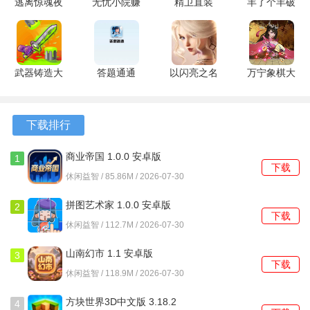
逃离惊魂夜
无忧小院赚
精卫直装
羊了个羊破
1、平台对收录的游戏进行了清晰的分类，按照不同的风格和
v1.4 安卓
钱版 1.1.4
M.4.9 安卓
解版 1.25.5
玩法进行划分，方便用户按图索骥。
版
安卓版
版
安卓版
2、为每一款游戏提供了较为完整的介绍信息，包括基本的玩
法说明和内容概览，便于用户决策。
武器铸造大
答题通通
以闪亮之名
万宁象棋大
师破解版
1.1.0.1 安
新马
招版免广告
3、内置了搜索功能，通过输入游戏名称或关键词，快速找到
6.1.0 最新
卓版
1.2.602 安
1.1.71 安卓
目标游戏，减少了浏览成本。
版
卓版
版
下载排行
4、平台声称其提供的折扣服务拥有官方授权，保障交易过程
商业帝国 1.0.0 安卓版
1
的安全性与可靠性。
下载
休闲益智 / 85.86M / 2026-07-30
游戏优势
拼图艺术家 1.0.0 安卓版
2
下载
休闲益智 / 112.7M / 2026-07-30
1、账号交易环节由平台作为保障，减少了传统私下交易可能
存在的风险和中间环节。
山南幻市 1.1 安卓版
3
下载
休闲益智 / 118.9M / 2026-07-30
2、价格保护与低折扣报告奖励机制，形成了对用户消费权益
的一种补充性维护措施。
方块世界3D中文版 3.18.2
4