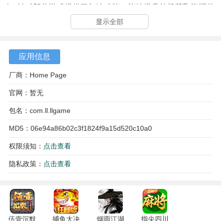
4、针对部分游戏提供了加速功能，能够提升挂机获取资源的
效率，节省用户的时间。
显示全部
应用信息
厂商：Home Page
官网：暂无
包名：com.ll.llgame
MD5：06e94a86b02c3f1824f9a15d520c10a0
权限须知：
点击查看
隐私政策：
点击查看
伍壹沉默
捕鱼大决
烟雨江湖
指尖四川