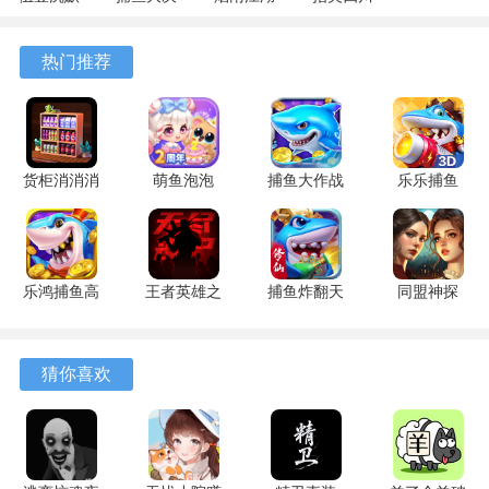
专属 4.5.1
战
1.124.71989
麻将
安卓版
122.7.291
安卓版
7.10.604
热门推荐
安卓版
安卓版
货柜消消消
萌鱼泡泡
捕鱼大作战
乐乐捕鱼
1.0.2 安卓
3.4.1.6 安
1.5112 手
9.2 安卓版
版
卓版
机版
乐鸿捕鱼高
王者英雄之
捕鱼炸翻天
同盟神探
爆版 1.7.12
枪战传奇
11.8.1.0 安
1.1.9 手机
安卓版
1.08 官方
卓版
版
版
猜你喜欢
游戏特色