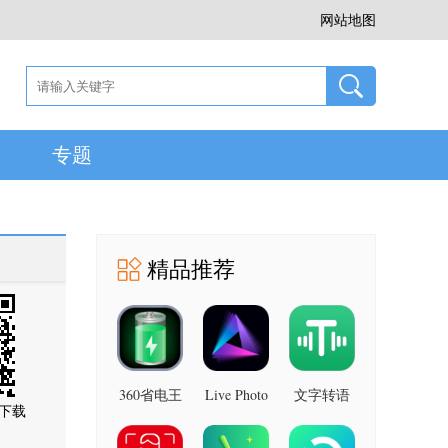
网站地图
专题
精品推荐
360省电王
Live Photo
文字转语
下载
图片 安卓
7.2.8 安卓
音助手 安
版
版
卓版