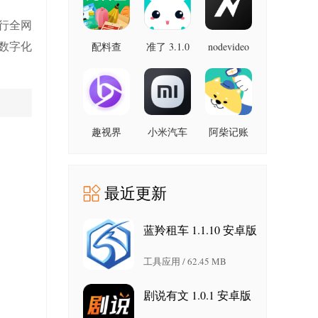
最新版
行全网
数字化
配料查
准了 3.1.0
nodevideo
8.8.0 最新
3.0.1 官方
最新版
版
版
趣视界
小米汽车
阿柴记账
1.0.8
4.0.6-
1.8.0 最新
20260603
版
手机版
最近更新
蓝羚租车 1.1.10 安卓版
工具应用 / 62.45 MB
剧说有文 1.0.1 安卓版