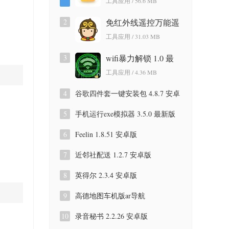
工具应用 / 56.6 MB
版
2
免红外线遥控万能遥
控app 3.9.8.420 安卓
工具应用 / 31.03 MB
版
3
wifi暴力解锁 1.0 最
新版
工具应用 / 4.36 MB
4
谷歌四件套一键安装包 4.8.7 安卓
版
5
手机运行exe模拟器 3.5.0 最新版
6
Feelin 1.8.51 安卓版
7
近邻社配送 1.2.7 安卓版
8
英得尔 2.3.4 安卓版
9
高德地图车机版ar导航
9.1.0.600087 安卓版
10
录音秘书 2.2.26 安卓版