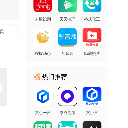
人脸识别
天天清理
格式化工
云平台 安
安卓版
厂 安卓版
欢
卓版
柠檬动态
配音师
隐藏照片
壁纸 1.0.0
4.3.0 安卓
恢复
安卓版
版
1.2.11805
安卓版
热门推荐
文心一言
夸克高考
文小言
4.0
10.14.0.1115
5.16.0.10
5.16.0.10
最新版
安卓版