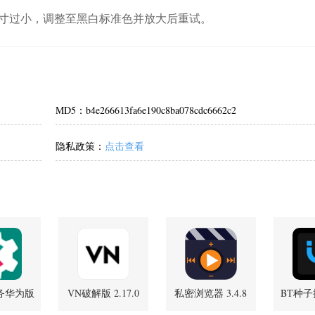
寸过小，调整至黑白标准色并放大后重试。
MD5：b4e266613fa6e190c8ba078cdc6662c2
隐私政策：
点击查看
服务华为版
VN破解版 2.17.0
私密浏览器 3.4.8
BT种子搜
52432-hw
最新版
安卓版
安