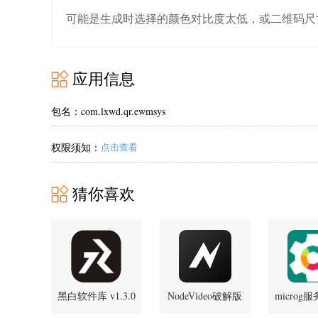
可能是生成时选择的颜色对比度太低，或二维码尺
应用信息
包名：com.lxwd.qr.ewmsys
权限须知：
点击查看
猜你喜欢
黑白软件库 v1.3.0
NodeVideo破解版
microg
官方版
8.7.2 最新版
0.3.16.2