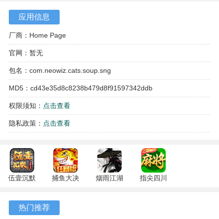
触发符合其个性的不同反应，增添了收集与观察的趣味。
应用信息
厂商：Home Page
官网：暂无
包名：com.neowiz.cats.soup.sng
MD5：cd43e35d8c8238b479d8f91597342ddb
权限须知：
点击查看
隐私政策：
点击查看
游戏特色
1、游戏的整体氛围轻松，没有时间限制或高强度操作要求，
伍壹沉默
捕鱼大决
烟雨江湖
指尖四川
适合在零散的空闲时间里进行体验。
专属 4.5.1
战
1.124.71989
麻将
安卓版
122.7.291
安卓版
7.10.604
2、小镇的空间布局完全由玩家自主决定，建筑与装饰物的摆
热门推荐
安卓版
安卓版