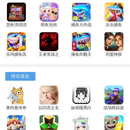
放位置不受限制，可以自由规划出个性化的家园风貌。
3、超过一百种装饰物品可供选择，从小型摆件到大型景观组
件种类齐全，满足了装扮小镇的多样化需求。
货柜消消消
萌鱼泡泡
捕鱼大作战
乐乐捕鱼
1.0.2 安卓
3.4.1.6 安
1.5112 手
9.2 安卓版
4、通过天文台系统可以遇见并收集更多品种的猫咪，还能为
版
卓版
机版
它们更换各式各样的服装，观察它们穿着新衣工作的样子。
游戏优势
乐鸿捕鱼高
王者英雄之
捕鱼炸翻天
同盟神探
爆版 1.7.12
枪战传奇
11.8.1.0 安
1.1.9 手机
1、精心布置的小镇有机会被系统评选为今日推荐小镇，这一
安卓版
1.08 官方
卓版
版
荣誉会将小镇风貌展示给其他玩家，获得社区的关注。
版
猜你喜欢
2、猫咪可以被指派到不同的生产设施中工作，为它们换上特
定的服装后，能够有效提升对应设施的生产效率。
3、游戏融合了养成与经营两条主线，一方面可以享受与猫咪
奥特曼传奇
以闪亮之名
妹相随黑白
战地模拟器
互动的休闲乐趣，另一方面也需要对资源产出与分配进行考
英雄刀疤传
新马
世界的缤纷
无限武器无
奇 v20.0.0
1.2.602 安
冒险 1.0.4
广告免广告
量。
安卓版
卓版
安卓版
版 1.4.1 安