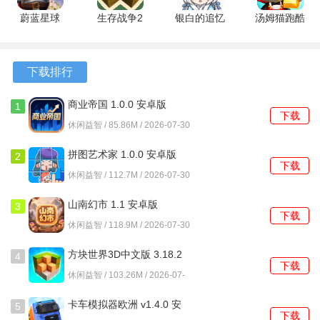
4、收获的农产品是制作汤品、料理及其他特色物品的基础，
卓版
蔚蓝星球
生存战争2
银白的追忆
汤姆猫跑酷
这些产品又能进一步用于小镇的建设与发展，形成了完整的
10.1.5 安卓
僵尸+枪+商
1.0 安卓版
无限金币钻
资源循环。
版
店 2.3.10.4
石鞭炮版
安卓版
26.2.2.16362
下载排行
游戏攻略
最新版
商业帝国 1.0.0 安卓版
1
1、初期应优先升级基础的汤锅和果汁设施，这两种产品的需
下载
休闲益智 / 85.86M / 2026-07-30
求稳定，是获取金币的主要来源，能为后续扩建积累启动资
金。
拼图艺术家 1.0.0 安卓版
2
下载
休闲益智 / 112.7M / 2026-07-30
2、农场中种植的胡萝卜和玉米是许多初级料理的必备食材，
需要保持一定数量的库存，避免因原料短缺导致生产线停
山南幻市 1.1 安卓版
3
下载
滞。
休闲益智 / 118.9M / 2026-07-30
3、将拥有勤劳特质的猫咪分配到烹饪类设施中，这类猫咪通
方块世界3D中文版 3.18.2
4
下载
常自带工作效率加成，能够更快地完成汤品或料理的制作。
安卓版
休闲益智 / 103.26M / 2026-07-
30
4、装饰物不仅用于美化，部分大型景观如喷泉或花园，能够
卡车模拟器欧洲 v1.4.0 安
5
下载
小幅提升周围一定范围内设施的生产速度，在布局时可考虑
卓版