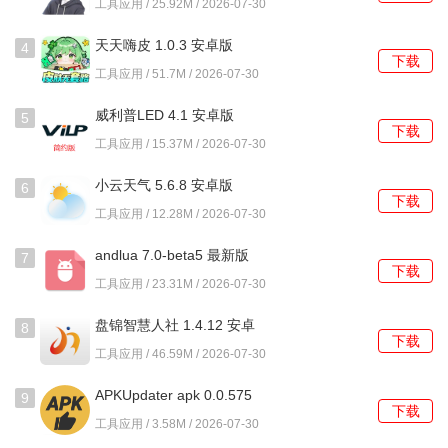
工具应用 / 25.92M / 2026-07-30
终保持不变。
天天嗨皮 1.0.3 安卓版
4
使用教程
下载
工具应用 / 51.7M / 2026-07-30
1、进入主界面后，点击中央的创建新项目按钮，为项目命名
威利普LED 4.1 安卓版
5
并选择初始模板。
下载
工具应用 / 15.37M / 2026-07-30
2、在项目编辑页的左侧文本框中，输入如清晨阳光下的钢琴
小云天气 5.6.8 安卓版
6
独奏这类描述。
下载
工具应用 / 12.28M / 2026-07-30
3、从下方风格选择器中勾选古典和舒缓标签，并设置生成段
andlua 7.0-beta5 最新版
7
落长度为30秒。
下载
工具应用 / 23.31M / 2026-07-30
4、点击生成按钮，等待数秒后，主时间线将出现生成的音频
盘锦智慧人社 1.4.12 安卓
块，可立即播放试听。
8
下载
版
工具应用 / 46.59M / 2026-07-30
5、若对生成的贝斯线不满意，可使用音轨分离功能提取它，
APKUpdater apk 0.0.575
再导入新的音色进行替换。
9
下载
安卓版
工具应用 / 3.58M / 2026-07-30