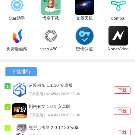
2、提供了涵盖多种主流与小众音乐风格的标签库，用于引导
Star助手
悟空下载
文墨天机
domoai
音乐的生成方向。
1.8.0 安卓
1.4.8 最新
2.5.8 最新
1.14.0 安卓
版
版
版
版
3、包含一个歌词创作辅助模块，能够根据设定的主题和风格
生成押韵的文本。
免费漫画阅
vsco 480.1
密钥认证
NodeVideo
软件功能
站老版本
最新版
1.8.4 安卓
破解版
1.1.110 安
版
8.7.2 最新
1、在文本输入框描述想要的音乐情绪或场景，选择风格标签
卓版
版
下载排行
后即可启动生成。
蓝羚租车 1.1.10 安卓版
1
2、生成后的音乐片段可以在多轨编辑视图中进行音量、声像
下载
工具应用 / 62.45M / 2026-07-30
和效果的详细调整。
剧说有文 1.0.1 安卓版
2
3、分离出的单条音轨支持单独静音、导出或替换为其他音
下载
工具应用 / 14.43M / 2026-07-30
色，便于重新编排。
熊宇点击器 2.0.12.30 安卓
3
4、调整速度与音高的处理过程为非破坏性，原始音频文件始
下载
版