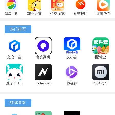
360手机
花小游直
悟空浏览
番茄畅听
红果免费
助手
播
器 17.6.0
6.6.0.32
短剧
10.13.27
17.9.56
官方版
最新版
7.2.9.32
热门推荐
最新版
最新版
安卓版
文心一言
夸克高考
文小言
配料查
4.0
10.14.0.1115
5.16.0.10
3.0.1 官方
5.16.0.10
最新版
安卓版
版
最新版
准了 3.1.0
nodevideo
趣视界
小米汽车
最新版
8.8.0 最新
1.0.8
4.0.6-
版
20260603
软件亮点
手机版
猜你喜欢
1、通过输入描述性文字，系统可在短时间内生成具备基本结
构的音乐段落。