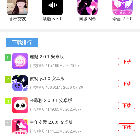
版
版
2、除了基础的即时消息，软件也集成了实时的语音通话功
菲柠交友
条语 5.5.0
同城闪恋
牵言 2.9.0
能，满足不同的沟通需求。
1.17.3 安卓
安卓版
19.0.8 安卓
最新版
版
版
3、设置了一个允许完全匿名发言的板块，在倾诉而无需担心
身份暴露。
下载排行
软件功能
连趣 2.0.1 安卓版
1
下载
社交聊天 / 152.96M / 2026-07-
1、系统后台会根据用户设置的标签，持续计算并推荐兴趣相
30
似度较高的其他用户。
依初 yc1.0 安卓版
2
下载
社交聊天 / 96.91M / 2026-07-30
2、聊天窗口支持发送文字、预设表情，并能实时发起一对一
的语音连线。
来乖聊 2.0.0.1 安卓版
3
下载
社交聊天 / 149.85M / 2026-07-
3、每位用户拥有一个可自定义编辑的主页，用于陈列个人兴
30
趣标签和已发布的动态。
中年夕爱 2.6.0 安卓版
4
下载
社交聊天 / 144.12M / 2026-07-
4、软件会不定期创建与核心文化相关的主题讨论，选择加入
30