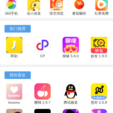
360手机
花小游直
悟空浏览
番茄畅听
红果免费
助手
播
器 17.6.0
6.6.0.32
短剧
10.13.27
17.9.56
官方版
最新版
7.2.9.32
热门推荐
最新版
最新版
安卓版
即刻
CP
聊缘 5.8.0
妙友 1.9.0
7.56.13 安
6.8.6.2484
官方版
安卓版
卓版
安卓版
猜你喜欢
软件亮点
lovemo
樱桃 2.9.7
腾讯频道
悠对 2.0.8
1、动态广场允许用户以图文或短视频形式更新状态，这些内
1.6.3 最新
安卓版
9.3.30 安卓
安卓版
容会集中展示在个人主页上。