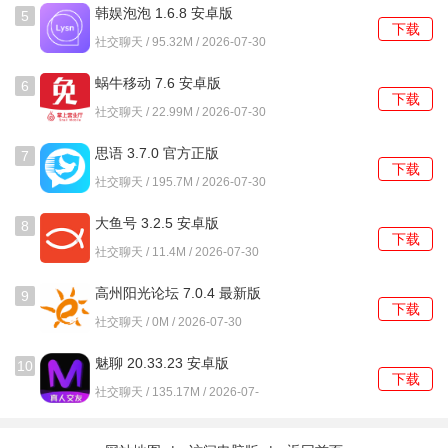
并发表看法。
韩娱泡泡 1.6.8 安卓版
5
下载
社交聊天 / 95.32M / 2026-07-30
使用教程
蜗牛移动 7.6 安卓版
6
1、首次进入软件后，系统会引导用户从预设的标签库中，勾
下载
社交聊天 / 22.99M / 2026-07-30
选至少五个感兴趣的领域。
思语 3.7.0 官方正版
7
2、完成标签选择，主界面会刷新出推荐列表，这里陈列着其
下载
社交聊天 / 195.7M / 2026-07-30
他可能匹配的用户卡片。
大鱼号 3.2.5 安卓版
8
3、浏览用户卡片时，可以点击查看对方的详细主页，了解其
下载
社交聊天 / 11.4M / 2026-07-30
更多的兴趣点和历史动态。
高州阳光论坛 7.0.4 最新版
9
4、若想与某人交流，需先向其发送一个简短的招呼信息，对
下载
社交聊天 / 0M / 2026-07-30
方确认后双方才能开始自由对话。
魅聊 20.33.23 安卓版
10
5、在我的页面中，可以找到动态发布入口，点击后即可编辑
下载
社交聊天 / 135.17M / 2026-07-
文字并添加本地相册的图片。
30