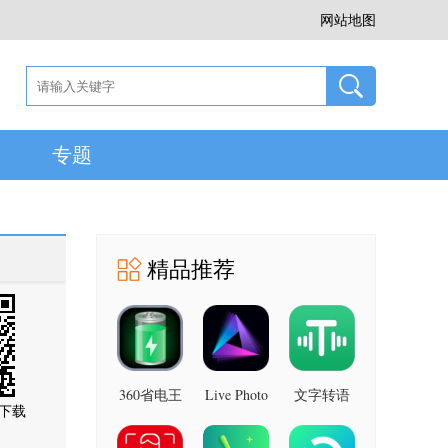
网站地图
专题
精品推荐
360省电王
Live Photo
文字转语
下载
图片 安卓
7.2.8 安卓
音助手 安
版
版
卓版