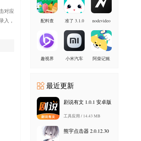
最新版
击对应
录入，
配料查
准了 3.1.0
nodevideo
8.8.0 最新
3.0.1 官方
最新版
版
版
趣视界
小米汽车
阿柴记账
1.0.8
4.0.6-
1.8.0 最新
20260603
版
手机版
最近更新
剧说有文 1.0.1 安卓版
工具应用 / 14.43 MB
熊宇点击器 2.0.12.30
安卓版