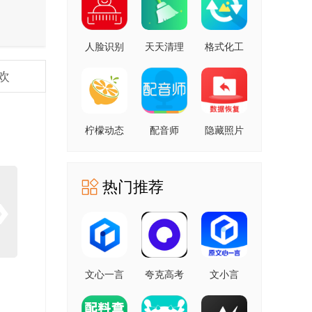
人脸识别
天天清理
格式化工
云平台 安
安卓版
厂 安卓版
欢
卓版
柠檬动态
配音师
隐藏照片
壁纸 1.0.0
4.3.0 安卓
恢复
安卓版
版
1.2.11805
安卓版
热门推荐
文心一言
夸克高考
文小言
4.0
10.14.0.1115
5.16.0.10
5.16.0.10
最新版
安卓版