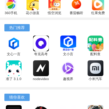
360手机
花小游直
悟空浏览
番茄畅听
红果免费
助手
播
器 17.6.0
6.6.0.32
短剧
10.13.27
17.9.56
官方版
最新版
7.2.9.32
热门推荐
最新版
最新版
安卓版
文心一言
夸克高考
文小言
配料查
4.0
10.14.0.1115
5.16.0.10
3.0.1 官方
5.16.0.10
最新版
安卓版
版
最新版
准了 3.1.0
nodevideo
趣视界
小米汽车
最新版
8.8.0 最新
1.0.8
4.0.6-
版
20260603
软件亮点
手机版
猜你喜欢
1、软件主界面会实时显示当前可用的GPS卫星数量与信号强