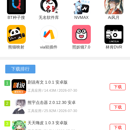
度，方便用户判断定位的精确度和稳定性。
2、除了标准地图，提供高清晰度的卫星影像图层，可以查看
BT种子搜
无名软件库
NVMAX
Ai风月
建筑物、地形地貌等更真实的地面信息。
索 1.8.9 安
1.1 安卓版
7.7.1 官方
1.9.33 最新
卓版
版
版
3、在导航过程中，软件会持续监测并显示当前的经纬度坐
标、行进速度等动态位置状态参数。
熊猫映射
via轻插件
照妖镜7.0
林肯DVR
6.5 安卓版
7.2.1 官方
3.0.1 安卓
v1.0.7 安卓
软件功能
版
版
版
1、启动软件后，系统会自动搜索GPS信号，快速完成初始定
下载排行
位，并将位置标记在地图中心。
剧说有文 1.0.1 安卓版
1
下载
2、输入目的地后，软件会综合实时路况，计算出多条备选路
工具应用 / 14.43M / 2026-07-30
线，并预估每条路线的距离和所需时间。
熊宇点击器 2.0.12.30 安卓
2
下载
3、每条规划好的路线都会在地图上用不同颜色高亮显示，列
版
工具应用 / 25.92M / 2026-07-30
出详细的里程、预计耗时等关键信息。
天天嗨皮 1.0.3 安卓版
3
下载
4、软件内置了驾车、步行等不同的导航模式，根据实际的出