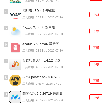
工具应用 / 51.7M / 2026-07-30
行方式选择对应的模式进行导航。
威利普LED 4.1 安卓版
4
下载
使用教程
工具应用 / 15.37M / 2026-07-30
1、等待主界面地图左上角的卫星信号图标变为绿色，表示定
小云天气 5.6.8 安卓版
5
下载
位成功，当前位置已显示在地图上。
工具应用 / 12.28M / 2026-07-30
2、点击屏幕顶部的搜索框，输入想要前往的地点名称或具体
andlua 7.0-beta5 最新版
6
下载
地址，从搜索结果列表中选择准确的目的地。
工具应用 / 23.31M / 2026-07-30
3、目的地确认后，软件会自动进入路线规划页面，这里会并
盘锦智慧人社 1.4.12 安卓
7
下载
列展示几条不同颜色代表的推荐路线。
版
工具应用 / 46.59M / 2026-07-30
4、点击任意一条彩色路线，屏幕下方会展开一个面板，详细
APKUpdater apk 0.0.575
8
下载
列出该路线的总里程、红绿灯数量和预估通行时间。
安卓版
工具应用 / 3.58M / 2026-07-30
5、选择最合适的路线，点击面板上的开始导航按钮，软件便
暮界众玩 3.0.26729 最新版
9
下载
会进入全屏导航状态，提供语音和画面引导。
工具应用 / 93.62M / 2026-07-30