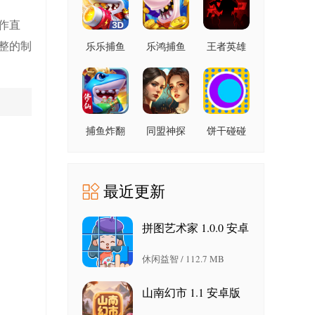
作直
整的制
乐乐捕鱼
乐鸿捕鱼
王者英雄
9.2 安卓版
高爆版
之枪战传
1.7.12 安
奇 1.08 官
卓版
方版
捕鱼炸翻
同盟神探
饼干碰碰
天 11.8.1.0
1.1.9 手机
碰 1.6 官
安卓版
版
方版
最近更新
拼图艺术家 1.0.0 安卓
版
休闲益智 / 112.7 MB
山南幻市 1.1 安卓版