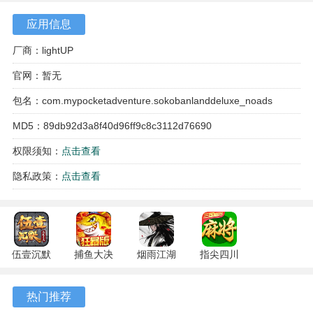
配乐，营造出愉悦放松的游戏氛围，提供了沉浸式的视听体
应用信息
验。
厂商：lightUP
官网：暂无
包名：com.mypocketadventure.sokobanlanddeluxe_noads
MD5：89db92d3a8f40d96ff9c8c3112d76690
权限须知：
点击查看
隐私政策：
点击查看
游戏特色
伍壹沉默
捕鱼大决
烟雨江湖
指尖四川
1、游戏的核心玩法清晰易懂，操控角色完成推箱任务，将箱
专属 4.5.1
战
1.124.71989
麻将
安卓版
122.7.291
安卓版
7.10.604
子推至指定位置即可解锁下一关，层层递进的关卡设计带来
热门推荐
安卓版
安卓版
了持续的探索欲。