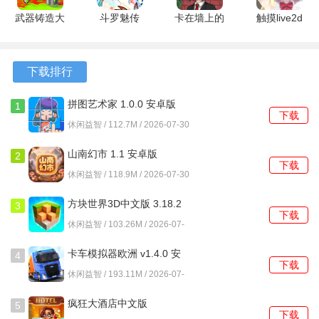
顺序与推箱方向，设计强化了面对面的沟通与即时策略调
武器铸造大
斗罗魅传
卡在墙上的
触摸live2d
整。
师破解版
1.11.207
女孩 1.7 最
1.02 安卓
6.1.0 最新
安卓版
新版
版
3、无限撤销功能允许回溯到任意一步，配合无次数限制的设
版
下载排行
定，使得尝试不同路径的成本为零，鼓励大胆进行逻辑实
验。
拼图艺术家 1.0.0 安卓版
1
下载
休闲益智 / 112.7M / 2026-07-30
4、游戏界面将角色、箱子、目标点与墙壁等元素用高对比度
的像素图形区分，视觉信息传达高效，减少了无关元素的干
山南幻市 1.1 安卓版
2
下载
扰。
休闲益智 / 118.9M / 2026-07-30
推箱子乐园DX怎么玩？
方块世界3D中文版 3.18.2
3
下载
安卓版
休闲益智 / 103.26M / 2026-07-
1、游戏初期关卡通常只有一个箱子和一个目标点，此时应优
30
先观察角色、箱子与目标点三者的相对位置，规划出一条不
卡车模拟器欧洲 v1.4.0 安
4
下载
将箱子推向死角的移动路径。
卓版
休闲益智 / 193.11M / 2026-07-
30
2、当关卡中出现多个箱子时，需要确定推箱的先后顺序，一
疯狂大酒店中文版
5
下载
个常见的策略是先将最靠里或最难移动的箱子推到其目标点
4.17.10.7 安卓版