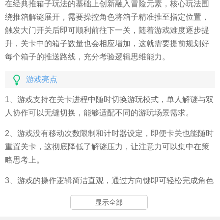
在经典推箱子玩法的基础上创新融入冒险元素，核心玩法围
绕推箱解谜展开，需要操控角色将箱子精准推至指定位置，
触发大门开关后即可顺利前往下一关，随着游戏难度逐步提
升，关卡中的箱子数量也会相应增加，这就需要提前规划好
每个箱子的推送路线，充分考验逻辑思维能力。
游戏亮点
1、游戏支持在关卡进程中随时切换游玩模式，单人解谜与双
人协作可以无缝切换，能够适配不同的游玩场景需求。
2、游戏没有移动次数限制和计时器设定，即便卡关也能随时
重置关卡，这彻底降低了解谜压力，让注意力可以集中在策
略思考上。
3、游戏的操作逻辑简洁直观，通过方向键即可轻松完成角色
操控，上手门槛极低，适合各年龄段的用户进行体验。
显示全部
4、游戏采用色彩鲜艳的像素艺术风格，搭配轻松舒缓的背景