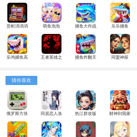
2、游戏拥有极高的自由度，没有移动次数和时间限制，搭配
实用的无限撤销功能，让用户无需担心操作失误，可以尽情
货柜消消消
萌鱼泡泡
捕鱼大作战
乐乐捕鱼
享受解谜过程。
1.0.2 安卓
3.4.1.6 安
1.5112 手
9.2 安卓版
3、游戏提供灵活的游玩模式选择，既可以独自沉浸在解谜乐
版
卓版
机版
趣中，也能开启本地合作模式，与好友同屏协作推箱，共享
互动解谜的快乐。
乐鸿捕鱼高
王者英雄之
捕鱼炸翻天
同盟神探
爆版 1.7.12
枪战传奇
11.8.1.0 安
1.1.9 手机
4、游戏主打轻松自由的解谜体验，不限制移动次数，可以无
安卓版
1.08 官方
卓版
版
限次调整移动策略，直至将箱子成功推到开关上，支持随时
版
猜你喜欢
重新开始挑战。
游戏优势
1、关卡设计从基础教学开始，逐步引入障碍物、单向通道等
俄罗斯方块
同居恋人洛
热江群攻版
财神到我家
元素，循序渐进的结构有助于用户自然掌握复杂规则。
消除掉落版
丽塔
1.0.0 安卓
1.0.1 安卓
1.1.0 最新
3.26.00 安
版
版
2、本地合作模式要求两名用户共享一个屏幕，必须协调移动
版
卓版