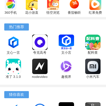
360手机
花小游直
悟空浏览
番茄畅听
红果免费
助手
播
器 17.6.0
6.6.0.32
短剧
10.13.27
17.9.56
官方版
最新版
7.2.9.32
热门推荐
最新版
最新版
安卓版
文心一言
夸克高考
文小言
配料查
4.0
10.14.0.1115
5.16.0.10
3.0.1 官方
5.16.0.10
最新版
安卓版
版
最新版
准了 3.1.0
nodevideo
趣视界
小米汽车
最新版
8.8.0 最新
1.0.8
4.0.6-
版
20260603
软件亮点
手机版
猜你喜欢
1、倒计时支持显示到毫秒，并提供语音播报提醒，让用户在
抢购前无需时刻紧盯屏幕。