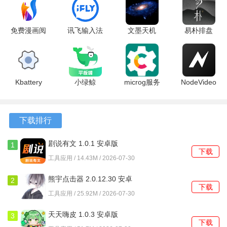
2、自动化执行抢购流程，无需用户手动刷新页面或反复点
免费漫画阅
讯飞输入法
文墨天机
易朴排盘
击，有效避免因网络延迟或操作失误导致的失败。
站老版本
破解版
2.5.8 最新
1.0.0.4 安
1.1.110 安
15.0.14 最
版
卓版
3、软件无需获取手机系统的最高权限即可正常运行，降低了
卓版
新版
使用门槛和潜在的安全风险。
Kbattery
小绿鲸
microg服务
NodeVideo
软件功能
1.2.2 安卓
1.2.3 安卓
华为版
破解版
版
版
0.3.16.252432-
8.7.2 最新
1、允许用户预先设定需要抢购的商品链接与具体开售时间，
hw 安卓版
版
下载排行
软件会在后台自动监控并准备执行。
剧说有文 1.0.1 安卓版
1
2、提供高频连续点击的模拟功能，自定义点击间隔，以应对
下载
工具应用 / 14.43M / 2026-07-30
需要快速提交订单的抢购场景。
熊宇点击器 2.0.12.30 安卓
2
3、倒计时组件提供多种显示模式，选择仅显示时分秒，或开
下载
版
工具应用 / 25.92M / 2026-07-30
启更精确的毫秒读数。
天天嗨皮 1.0.3 安卓版
3
4、悬浮窗可以自由拖动放置在屏幕任意位置，并保持在其他
下载