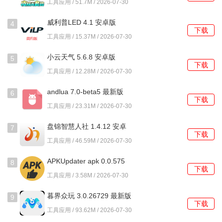
工具应用 / 51.7M / 2026-07-30
应用上方显示，方便随时查看剩余时间。
威利普LED 4.1 安卓版
4
使用教程
下载
工具应用 / 15.37M / 2026-07-30
1、在主界面点击添加秒杀任务按钮，将电商平台商品页面的
小云天气 5.6.8 安卓版
5
链接地址粘贴到指定输入框内。
下载
工具应用 / 12.28M / 2026-07-30
2、在任务设置页面，手动选择或输入该商品准确的秒杀开始
andlua 7.0-beta5 最新版
6
日期与具体时间，例如2023年11月11日 00:00:00。
下载
工具应用 / 23.31M / 2026-07-30
3、进入悬浮窗设置选项，从预设的几种配色方案中选择一
盘锦智慧人社 1.4.12 安卓
7
种，或自定义背景色与字体颜色，调整透明度。
下载
版
工具应用 / 46.59M / 2026-07-30
4、开启语音提醒开关，并提前测试音量，确保在倒计时最后
APKUpdater apk 0.0.575
几秒能清晰听到提示音。
8
下载
安卓版
工具应用 / 3.58M / 2026-07-30
5、秒杀开始前两分钟，将软件切换至前台并保持屏幕常亮，
暮界众玩 3.0.26729 最新版
确保自动化点击脚本能够被正常触发执行。
9
下载
工具应用 / 93.62M / 2026-07-30