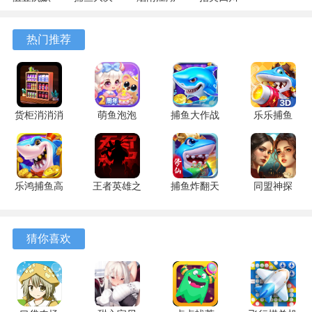
专属 4.5.1
战
1.124.71989
麻将
安卓版
122.7.291
安卓版
7.10.604
热门推荐
安卓版
安卓版
货柜消消消
萌鱼泡泡
捕鱼大作战
乐乐捕鱼
1.0.2 安卓
3.4.1.6 安
1.5112 手
9.2 安卓版
版
卓版
机版
乐鸿捕鱼高
王者英雄之
捕鱼炸翻天
同盟神探
爆版 1.7.12
枪战传奇
11.8.1.0 安
1.1.9 手机
安卓版
1.08 官方
卓版
版
版
猜你喜欢
游戏特色