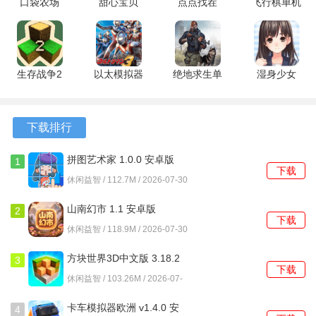
口袋农场
甜心宝贝
点点找茬
飞行棋单机
1、导弹类型随游戏进程逐步解锁，每种类型针对星球外围特
1.0.2 安卓
1.0.148 安
1.3.8 最新
版 2.2.7 安
定类型的障碍物或防御层存在效能差异。
版
卓版
版
卓版
2、行星并非单一模型，外部可能环绕着岩石带、能量护盾或
生存战争2
以太模拟器
绝地求生单
湿身少女
多层装甲，需要观察后选择合适的攻击顺序。
僵尸+枪+商
奥特曼格斗
机版 1.0.11
1.2.1 安卓
3、强化项目包含直接影响破坏效率的威力与射速，也包含如
店 2.3.10.4
进化3
安卓版
版
安卓版
SGHHZ-
自动瞄准精度这类辅助性质的参数，发展路线存在选择空
下载排行
1334 安卓
间。
版
拼图艺术家 1.0.0 安卓版
1
下载
4、游戏提供自动发射模式，在此模式下，系统会按照固定频
休闲益智 / 112.7M / 2026-07-30
率发射当前选中的导弹，适合进行资源积累阶段。
山南幻市 1.1 安卓版
2
下载
游戏优势
休闲益智 / 118.9M / 2026-07-30
1、从锁定目标到导弹命中，整个交互过程的响应延迟极低，
方块世界3D中文版 3.18.2
3
下载
确保了操作意图能够被准确即时地执行。
安卓版
休闲益智 / 103.26M / 2026-07-
30
2、单次游戏会话所需时间较短，完成对一个星球的破坏或尝
卡车模拟器欧洲 v1.4.0 安
4