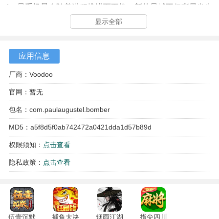
4、星系场景会随着进程推进而更换，新的星域不仅背景发生
变化，行星的防御结构与外观造型也有所不同。
显示全部
应用信息
厂商：Voodoo
官网：暂无
包名：com.paulaugustel.bomber
MD5：a5f8d5f0ab742472a0421dda1d57b89d
权限须知：
点击查看
隐私政策：
点击查看
伍壹沉默
捕鱼大决
烟雨江湖
指尖四川