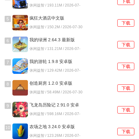
下载
试一个星系关卡，通常可在数分钟内结束。
卓版
休闲益智 / 193.11M / 2026-07-
30
3、数值成长曲线经过调整，前期强化带来的效能提升感知明
疯狂大酒店中文版
5
下载
显，有助于建立持续进行游戏的短期目标。
4.17.10.7 安卓版
休闲益智 / 150.2M / 2026-07-30
4、应用安装包体积较小，对移动设备的硬件性能要求宽松，
我的绿洲 2.64.3 最新版
6
下载
在多数常见型号的设备上均能保持稳定运行。
休闲益智 / 131.21M / 2026-07-
30
游戏攻略
我的游轮 1.9.8 安卓版
7
下载
休闲益智 / 129.42M / 2026-07-
1、游戏初期仅提供基础导弹，破坏范围较小。面对首个星系
30
中包裹着厚重岩层的行星，应集中攻击岩层上的同一区域，
创造厨房 1.2.0 安卓版
8
下载
直至其出现裂缝后破碎，而非分散攻击整个球面。
休闲益智 / 58.49M / 2026-07-30
2、解锁的穿甲型导弹对多层复合装甲效果显著。当遇到拥有
飞龙岛历险记 2.91.0 安卓
9
下载
金属外壳的行星时，使用该型号导弹可以更有效地穿透外
版
休闲益智 / 598.16M / 2026-07-
壳，直接对内部结构造成伤害。
30
农场之地 3.24.0 安卓版
10
3、部分行星外围存在旋转的防御平台。最佳策略是预判其旋
下载
休闲益智 / 123.26M / 2026-07-