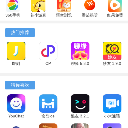
360手机
花小游直
悟空浏览
番茄畅听
红果免费
助手
播
器 17.6.0
6.6.0.32
短剧
10.13.27
17.9.56
官方版
最新版
7.2.9.32
热门推荐
最新版
最新版
安卓版
即刻
CP
聊缘 5.8.0
妙友 1.9.0
7.56.13 安
6.8.6.2484
官方版
安卓版
卓版
安卓版
猜你喜欢
软件亮点
YouChat
盒岛ios
酷友 3.2.1
小米通话
3.1.6 安卓
1.1.2 官方
安卓版
1.2.48-
1、内置了流畅的图文与语音交流通道，方便用户在见面之前