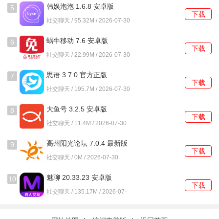
4、个人主页集中展示了过往发布的动态、参与过的活动以及
韩娱泡泡 1.6.8 安卓版
5
下载
获得的他人评价，构成可信度参考。
社交聊天 / 95.32M / 2026-07-30
使用教程
蜗牛移动 7.6 安卓版
6
下载
社交聊天 / 22.99M / 2026-07-30
1、启动后，在登录页面选择手机号验证方式，输入号码并获
取短信验证码完成首次登录。
思语 3.7.0 官方正版
7
下载
社交聊天 / 195.7M / 2026-07-30
2、进入资料完善页面，按照提示上传清晰个人照片，并完成
实名信息的填写与提交。
大鱼号 3.2.5 安卓版
8
下载
社交聊天 / 11.4M / 2026-07-30
3、根据引导开启摄像头，录制一段简短的认证视频，系统审
核通过后账户功能才会全部解锁。
高州阳光论坛 7.0.4 最新版
9
下载
社交聊天 / 0M / 2026-07-30
4、在发现页面的顶部，点击发布按钮，选择活动类型并详细
描述你的线下结伴计划。
魅聊 20.33.23 安卓版
10
下载
社交聊天 / 135.17M / 2026-07-
5、通过筛选条件，如城市、距离或兴趣标签，浏览系统推荐
30
的用户，向其动态留言或直接发送聊天请求。