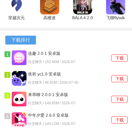
版
版
240416 安
进行充分沟通，降低初次线下接触的陌生感。
卓版
穿越次元
高楼迷
BALA 4.2.0
飞聊flytalk
2、设有分享个人动态的区域，上传旅行见闻或生活瞬间，多
1.7.3 安卓
3.1.1 安卓
安卓版
2.1.3 手机
角度呈现自身特点，吸引兴趣相投的人。
版
版
版
3、系统会参考用户自行填写的性格标签与旅行偏好，进行个
下载排行
性化的推荐，帮助寻找审美和习惯相近的同行者。
连趣 2.0.1 安卓版
1
下载
软件功能
社交聊天 / 152.96M / 2026-07-
30
1、注册环节必须完成实名信息提交与实时视频验证，缺一不
依初 yc1.0 安卓版
2
下载
可，这是使用所有服务的前提条件。
社交聊天 / 96.91M / 2026-07-30
2、创建邀约时需详细填写活动类型、时间、地点及期望人
来乖聊 2.0.0.1 安卓版
3
下载
数，信息越具体越容易获得响应。
社交聊天 / 149.85M / 2026-07-
30
3、在地图页面上，可以直观看到周边其他用户的实时距离与
中年夕爱 2.6.0 安卓版
4
下载
状态，一键发起聊天或查看其动态。
社交聊天 / 144.12M / 2026-07-
30