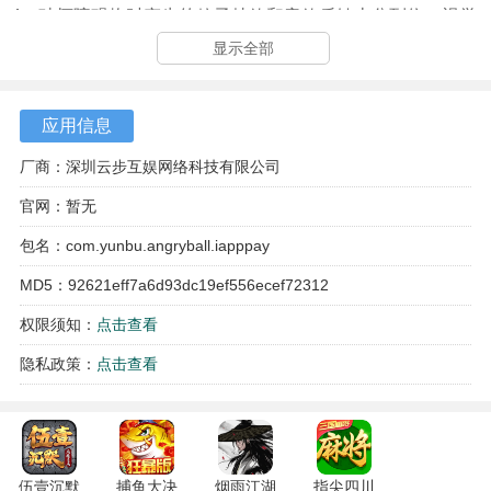
4、破坏障碍物时产生的粒子特效和音效反馈十分到位，视觉
与听觉的双重刺激有效强化了击碎目标时的满足感。
显示全部
应用信息
厂商：深圳云步互娱网络科技有限公司
官网：暂无
包名：com.yunbu.angryball.iapppay
MD5：92621eff7a6d93dc19ef556ecef72312
权限须知：
点击查看
隐私政策：
点击查看
伍壹沉默
捕鱼大决
烟雨江湖
指尖四川