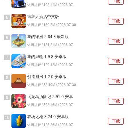
下载
卓版
休闲益智 / 193.11M / 2026-07-
30
4、游戏安装包体积较小，对移动设备的硬件性能要求不高，
疯狂大酒店中文版
5
能够在多数主流机型上流畅运行。
下载
4.17.10.7 安卓版
休闲益智 / 150.2M / 2026-07-30
愤怒的小球怎么玩？
我的绿洲 2.64.3 最新版
6
下载
1、游戏的核心是控制小球发射。按住屏幕任意位置会出现一
休闲益智 / 131.21M / 2026-07-
30
个蓄力指示条，按压力度决定了小球弹出的初始速度，松开
我的游轮 1.9.8 安卓版
7
手指即完成发射。在按住期间滑动手指可以微调发射的瞄准
下载
休闲益智 / 129.42M / 2026-07-
方向，屏幕上会有辅助线提示大致的弹道路径。
30
创造厨房 1.2.0 安卓版
8
2、关卡中的障碍物分为不同材质，例如普通木箱、坚固的石
下载
休闲益智 / 58.49M / 2026-07-30
块或带有反弹效果的橡胶块。木箱通常一击即碎，石块可能
需要小球多次撞击或从特定角度撞击薄弱点才能破坏。观察
飞龙岛历险记 2.91.0 安卓
9
下载
障碍物的材质和排列方式是制定策略的第一步。
版
休闲益智 / 598.16M / 2026-07-
30
3、合理利用场景中的机关是通关捷径。部分关卡设置了弹簧
农场之地 3.24.0 安卓版
10
下载
板、加速轨道或可移动的平台，让小球撞击这些机关可以改
休闲益智 / 123.26M / 2026-07-