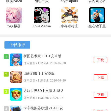
触摸live2d
甜心宝贝
cryptidpark
以闪亮之名
1.02 安卓
1.0.148 安
1.0 最新版
新马
2、除了基础的击碎所有目标，部分关卡设定了额外的三星达
版
卓版
1.2.602 安
成条件，例如限制发射次数或在规定时间内完成。
卓版
3、游戏内存在一个持续运行的挑战模式，该模式会不间断地
ty模拟器
LoveManiac
幸存者村庄
坐在罐子里
生成难度递增的关卡序列，供用户检验自己的技巧。
2.3.4 安卓
5.4 安卓版
免广告无限
的人 2.0.3
版
资源 14.2
安卓版
4、美术资源以低多边形风格为主，场景色彩明快，障碍物的
安卓版
下载排行
造型设计简洁但富有辨识度，长时间游玩不易视觉疲劳。
拼图艺术家 1.0.0 安卓版
1
游戏优势
下载
休闲益智 / 112.7M / 2026-07-30
1、单局游戏时长通常控制在两分钟以内，非常适合在短暂的
山南幻市 1.1 安卓版
2
闲暇时刻进行一两次尝试，填充碎片时间。
下载
休闲益智 / 118.9M / 2026-07-30
2、游戏没有强制性的网络连接要求，大部分内容都可以在离
方块世界3D中文版 3.18.2
3
线状态下体验，不受网络环境制约。
下载
安卓版
休闲益智 / 103.26M / 2026-07-
30
3、系统会记录用户的最佳通关成绩与发射次数，这些数据可
卡车模拟器欧洲 v1.4.0 安
4
以直观反映技巧的提升过程。