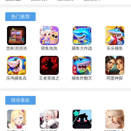
专属 4.5.1
战
1.124.71989
麻将
安卓版
122.7.291
安卓版
7.10.604
热门推荐
安卓版
安卓版
货柜消消消
萌鱼泡泡
捕鱼大作战
乐乐捕鱼
1.0.2 安卓
3.4.1.6 安
1.5112 手
9.2 安卓版
版
卓版
机版
乐鸿捕鱼高
王者英雄之
捕鱼炸翻天
同盟神探
爆版 1.7.12
枪战传奇
11.8.1.0 安
1.1.9 手机
安卓版
1.08 官方
卓版
版
版
猜你喜欢
游戏特色
1、操作逻辑仅涉及按压屏幕控制蓄力条以及滑动调整发射角
度，整个交互过程被设计得极为精简，上手迅速。