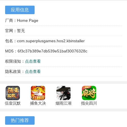
应用信息
厂商：Home Page
官网：暂无
包名：com.superplusgames.hos2.kbinstaller
MD5：6f3c37b389e7db539e51baf30076328c
权限须知：
点击查看
隐私政策：
点击查看
游戏特色
1、战斗中的爆炸与命中特效经过专门设计，视觉效果醒目，
增强了战斗场面的冲击感。
伍壹沉默
捕鱼大决
烟雨江湖
指尖四川
2、每日登录可获得商店的免费补给，这些补给包含用于升级
专属 4.5.1
战
1.124.71989
麻将
的资源和部分特殊道具。
安卓版
122.7.291
安卓版
7.10.604
热门推荐
安卓版
安卓版
3、部分模式允许玩家组建多辆坦克的队伍进行作战，队伍配