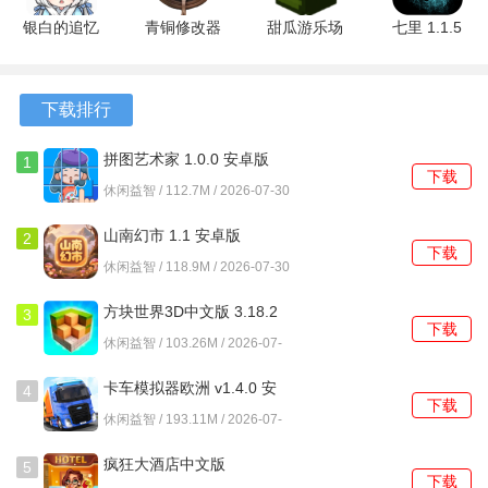
钢铁之丘2怎么玩？
银白的追忆
青铜修改器
甜瓜游乐场
七里 1.1.5
1.0 安卓版
终极版 安
3D版
安卓版
1、进入游戏后首先选择对战模式，例如横冲直撞模式强调高
卓版
1.72.2 安卓
速移动与击杀，统治模式则需要占领并守住地图上的特定区
版
下载排行
域。
2、每局开始前会随机提供三个临时技能，例如穿甲弹能暂时
拼图艺术家 1.0.0 安卓版
1
下载
无视部分装甲，急速冷却可以缩短主炮装填时间，需要根据
休闲益智 / 112.7M / 2026-07-30
地图和模式快速做出选择。
山南幻市 1.1 安卓版
2
下载
3、操控时，左侧虚拟摇杆控制坦克前进后退与转向，右侧屏
休闲益智 / 118.9M / 2026-07-30
幕区域上下滑动可精细调整炮管仰角，以应对不同距离和地
方块世界3D中文版 3.18.2
3
形的目标。
下载
安卓版
休闲益智 / 103.26M / 2026-07-
30
4、攻击时需考虑炮弹下坠，远距离射击需要抬高准星，击中
卡车模拟器欧洲 v1.4.0 安
4
敌人薄弱的后部或侧面装甲能造成更高伤害。
下载
卓版
休闲益智 / 193.11M / 2026-07-
30
5、在团队模式中，轻型坦克适合侦察与骚扰，重型坦克则承
疯狂大酒店中文版
5
担正面推进的任务，不同类型的坦克需要执行不同的战术角
下载
4.17.10.7 安卓版