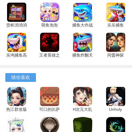
置需要考虑战车间的功能互补。
4、开局前需要从数个临时技能中选择一项，这些技能能在一
货柜消消消
萌鱼泡泡
捕鱼大作战
乐乐捕鱼
段时间内显著改变攻击方式或防御能力。
1.0.2 安卓
3.4.1.6 安
1.5112 手
9.2 安卓版
版
卓版
机版
游戏优势
1、方向控制与射击瞄准采用分区域触控，左手控制移动，右
乐鸿捕鱼高
王者英雄之
捕鱼炸翻天
同盟神探
手负责调整炮塔角度与开火。
爆版 1.7.12
枪战传奇
11.8.1.0 安
1.1.9 手机
安卓版
1.08 官方
卓版
版
2、对局以限时计分作为主要胜负判定方式，在时间内获取更
版
猜你喜欢
高分数的一方将赢得对局。
3、战车的强化路线清晰，通过积累战斗资源可以逐步提升装
甲、引擎和主炮的等级。
热江群攻版
可口的比萨
H次元大乱
Unholy
4、游戏提供了从轻型侦察车到重型主战坦克的多种选择，解
1.0.0 安卓
5.37.2 安卓
斗
maiden
锁新战车需要达成特定的战斗目标。
版
版
2.2505211
1.0.4 安卓
安卓版
版