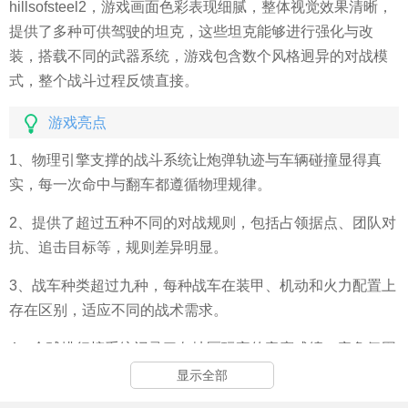
hillsofsteel2，游戏画面色彩表现细腻，整体视觉效果清晰，
提供了多种可供驾驶的坦克，这些坦克能够进行强化与改
装，搭载不同的武器系统，游戏包含数个风格迥异的对战模
式，整个战斗过程反馈直接。
游戏亮点
1、物理引擎支撑的战斗系统让炮弹轨迹与车辆碰撞显得真
实，每一次命中与翻车都遵循物理规律。
2、提供了超过五种不同的对战规则，包括占领据点、团队对
抗、追击目标等，规则差异明显。
3、战车种类超过九种，每种战车在装甲、机动和火力配置上
存在区别，适应不同的战术需求。
4、全球排行榜系统记录了各地区玩家的竞赛成绩，竞争氛围
浓厚，驱动玩家提升自身排名。
显示全部