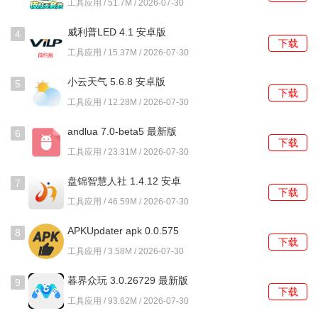
工具应用 / 51.7M / 2026-07-30
3、自动扫描设备存储中的指定文件夹，将支持的漫画文件归
类并生成统一的图书列表。
威利普LED 4.1 安卓版
4
下载
4、根据文件的命名规律，自动识别章节并生成目录，便于跳
工具应用 / 15.37M / 2026-07-30
转到具体的某一回内容。
小云天气 5.6.8 安卓版
5
下载
工具应用 / 12.28M / 2026-07-30
使用教程
andlua 7.0-beta5 最新版
6
1、首次启动后，系统会请求存储权限，授予后即可扫描设备
下载
工具应用 / 23.31M / 2026-07-30
中已有的漫画压缩包或图片文件夹。
盘锦智慧人社 1.4.12 安卓
2、在主界面选择一本漫画进入，默认是双页模式，在屏幕中
7
下载
版
间区域左右滑动可以翻页。
工具应用 / 46.59M / 2026-07-30
APKUpdater apk 0.0.575
3、长按当前页面，会弹出功能菜单，可以选择添加书签或对
8
下载
安卓版
这张图进行简单的编辑操作。
工具应用 / 3.58M / 2026-07-30
暮界众玩 3.0.26729 最新版
4、从屏幕左侧边缘向右滑动，可以呼出章节目录，点击任意
9
下载
章节标题能快速跳转。
工具应用 / 93.62M / 2026-07-30