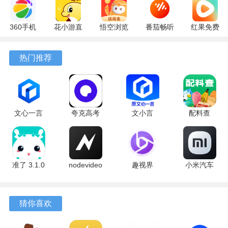
360手机
花小游直
悟空浏览
番茄畅听
红果免费
助手
播
器 17.6.0
6.6.0.32
短剧
10.13.27
17.9.56
官方版
最新版
7.2.9.32
热门推荐
最新版
最新版
安卓版
文心一言
夸克高考
文小言
配料查
4.0
10.14.0.1115
5.16.0.10
3.0.1 官方
5.16.0.10
最新版
安卓版
版
最新版
准了 3.1.0
nodevideo
趣视界
小米汽车
最新版
8.8.0 最新
1.0.8
4.0.6-
版
20260603
手机版
猜你喜欢