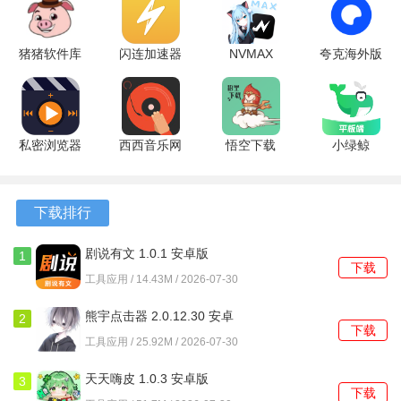
软件亮点
猪猪软件库
闪连加速器
NVMAX
夸克海外版
1、对图像的色彩、亮度、对比度进行独立调节，适应不同屏
3.4 安卓版
1.1 安卓版
7.7.1 官方
10.14.0.1115
幕的显示效果。
版
安卓版
2、阅读历史与添加的书签会被自动保存，再次打开文件时能
够快速跳转到上次位置。
私密浏览器
西西音乐网
悟空下载
小绿鲸
3.4.8 安卓
dj手机版
1.4.8 最新
1.2.3 安卓
3、支持通过局域网从电脑传输文件到移动设备，方便管理体
版
5.5.66 安卓
版
版
积较大的漫画合集。
版
下载排行
软件功能
剧说有文 1.0.1 安卓版
1
下载
工具应用 / 14.43M / 2026-07-30
1、在阅读界面通过手势或虚拟按键，能够对当前页面进行旋
转、裁剪或放大查看细节。
熊宇点击器 2.0.12.30 安卓
2
下载
版
工具应用 / 25.92M / 2026-07-30
2、可以隐藏状态栏和虚拟导航键，实现全屏沉浸式阅读，避
免其他元素干扰。
天天嗨皮 1.0.3 安卓版
3
下载