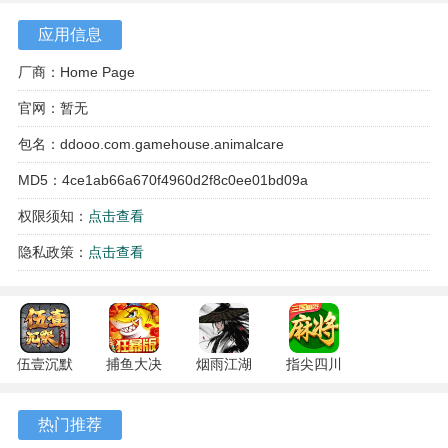
应用信息
厂商：Home Page
官网：暂无
包名：ddooo.com.gamehouse.animalcare
MD5：4ce1ab66a670f4960d2f8c0ee01bd09a
权限须知：
点击查看
隐私政策：
点击查看
游戏特色
1、剧情包含六个主要部分，叙事节奏舒缓，跟随艾米适应新
城市的过程展开。
伍壹沉默
捕鱼大决
烟雨江湖
指尖四川
2、诊所运营是核心环节，总计有数十个故事关卡，另设有关
专属 4.5.1
战
1.124.71989
麻将
卡用于重复挑战。
安卓版
122.7.291
安卓版
7.10.604
热门推荐
安卓版
安卓版
3、救治动物时会出现多种互动形式，总计有十余种不同的迷