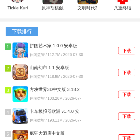
宠物救援911怎么玩？
版
Tickle Kuri
原神胡桃触
文明时代2
八重终结
1.0 安卓版
摸 1.0.4 安
1.28 安卓
1.0.0 安卓
1、顾客会带着宠物进入诊所并提出需求，需求以图标形式显
卓版
版
版
示在顾客上方，点击对应物品即可获取。
下载排行
2、获取物品后需再次点击该顾客，才能完成交付，部分物品
拼图艺术家 1.0.0 安卓版
如药品需要先在配药台进行组合。
1
下载
休闲益智 / 112.7M / 2026-07-30
3、完成服务后顾客会移动到收银台，点击收银台可完成结
算，连续为多位顾客结算会获得额外分数。
山南幻市 1.1 安卓版
2
下载
休闲益智 / 118.9M / 2026-07-30
4、部分操作如X光检查需要等待进度条，当指针进入绿色区
域时再次点击，才能成功完成该步骤。
方块世界3D中文版 3.18.2
3
下载
安卓版
休闲益智 / 103.26M / 2026-07-
5、治疗台上完成宠物护理后，台面会变脏，必须点击清洁工
30
具进行打扫，否则无法接待下一位顾客。
卡车模拟器欧洲 v1.4.0 安
4
下载
卓版
休闲益智 / 193.11M / 2026-07-
6、关卡中会随机出现迷你游戏，例如快速点击消除病菌图
30
案，完成速度越快，获得的分数加成越高。
疯狂大酒店中文版
5
下载
4.17.10.7 安卓版