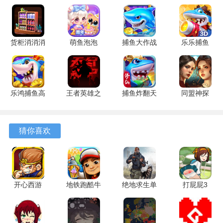
你游戏对应各类治疗。
4、完成关卡目标可以获得资源，用于改善诊所的设施与外
货柜消消消
萌鱼泡泡
捕鱼大作战
乐乐捕鱼
观，并解锁与故事相关的收藏物品。
1.0.2 安卓
3.4.1.6 安
1.5112 手
9.2 安卓版
版
卓版
机版
游戏优势
1、任务指令清晰，物品使用逻辑符合常识，例如清洁工具用
乐鸿捕鱼高
王者英雄之
捕鱼炸翻天
同盟神探
于整理台面，药品用于特定症状。
爆版 1.7.12
枪战传奇
11.8.1.0 安
1.1.9 手机
安卓版
1.08 官方
卓版
版
2、关卡难度曲线平缓，初期以熟悉流程为主，后续逐渐引入
版
猜你喜欢
需要处理多项事务的环节。
3、背景音乐风格轻快，音效如器械声、宠物叫声贴合场景，
营造出诊所的日常氛围。
开心西游
地铁跑酷牛
绝地求生单
打屁屁3
4、故事线围绕职业与友情展开，角色对话内容具体，避免了
1.3.4 官方
津内置菜单
机版 1.0.11
2.0 最新版
空洞的说教。
版
叶梅原创
安卓版
3.19.0 安卓