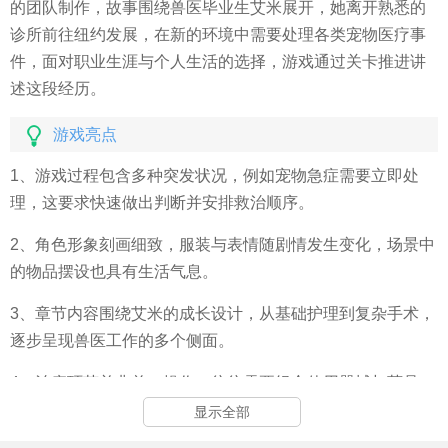
的团队制作，故事围绕兽医毕业生艾米展开，她离开熟悉的
诊所前往纽约发展，在新的环境中需要处理各类宠物医疗事
件，面对职业生涯与个人生活的选择，游戏通过关卡推进讲
述这段经历。
游戏亮点
1、游戏过程包含多种突发状况，例如宠物急症需要立即处
理，这要求快速做出判断并安排救治顺序。
2、角色形象刻画细致，服装与表情随剧情发生变化，场景中
的物品摆设也具有生活气息。
3、章节内容围绕艾米的成长设计，从基础护理到复杂手术，
逐步呈现兽医工作的多个侧面。
4、治疗环节并非单一操作，往往需要组合使用器械与药品，
并观察宠物的实时反应调整步骤。
显示全部