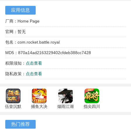
应用信息
厂商：Home Page
官网：暂无
包名：com.rocket.battle.royal
MD5：870a14ad2163229402cfdeb388cc7428
权限须知：
点击查看
隐私政策：
点击查看
游戏特色
1、装备系统允许为英雄配置不同属性的武器和防具，这些装
备会直接影响攻击力、防御力和特殊抗性。
伍壹沉默
捕鱼大决
烟雨江湖
指尖四川
专属 4.5.1
战
1.124.71989
麻将
2、存在资源管理机制，在战斗过程中需要合理分配用于召唤
安卓版
122.7.291
安卓版
7.10.604
热门推荐
单位和释放技能的资源点数。
安卓版
安卓版