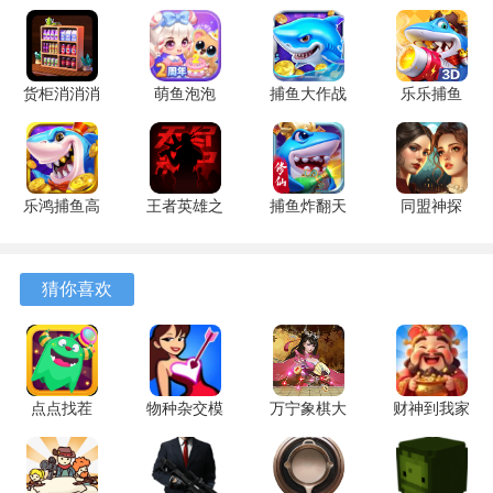
3、部分关卡设有中立建筑或可交互元素，占领或激活后能获
得临时性的战场支援。
货柜消消消
萌鱼泡泡
捕鱼大作战
乐乐捕鱼
4、战役模式包含主线剧情任务，完成特定目标可以解锁新的
1.0.2 安卓
3.4.1.6 安
1.5112 手
9.2 安卓版
英雄角色或稀有装备图纸。
版
卓版
机版
游戏优势
乐鸿捕鱼高
王者英雄之
捕鱼炸翻天
同盟神探
1、英雄单位的攻击范围与攻击类型有明确划分，近战、远程
爆版 1.7.12
枪战传奇
11.8.1.0 安
1.1.9 手机
和范围伤害需要根据敌人阵型进行针对性部署。
安卓版
1.08 官方
卓版
版
版
猜你喜欢
2、部分高级技能需要消耗累积的战斗资源才能释放，这些技
能往往能扭转局部战场的局势。
3、敌方首领单位拥有独特的技能机制，需要识别其攻击模式
并采取相应的克制策略才能有效击败。
点点找茬
物种杂交模
万宁象棋大
财神到我家
1.3.8 最新
拟器 4.0.2
招版免广告
1.0.1 安卓
4、战役关卡的胜利条件不局限于防守，有时需要主动出击在
版
安卓版
1.1.71 安卓
版
规定时间内达成特定的战术目标。
版