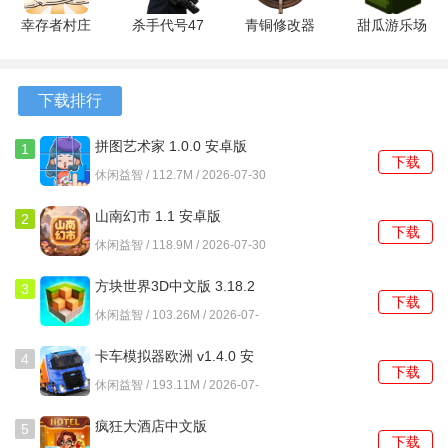
幸存者村庄
杀手代号47
青铜修改器
甜瓜游乐场
城堡王国怎么玩？
免广告无限
v1.7.277072
终极版 安
3D版
资源 14.2
安卓版
卓版
1.72.2 安卓
1、游戏初期应优先解锁并培养一名具有范围治疗能力的辅助
安卓版
版
下载排行
英雄，这类单位在持久战中能有效维持前线部队的生存。
2、面对以大量低血量单位为主的敌人波次时，配置一名拥有
拼图艺术家 1.0.0 安卓版
1
下载
溅射攻击属性的法师英雄往往比单体高伤害战士更有效率。
休闲益智 / 112.7M / 2026-07-30
3、在峡谷隘口关卡中，地图中央的魔法泉眼是关键，占领后
山南幻市 1.1 安卓版
2
下载
能持续为己方所有单位回复法力值，应尽早派出机动单位控
休闲益智 / 118.9M / 2026-07-30
制。
方块世界3D中文版 3.18.2
3
下载
安卓版
4、对抗邪恶巫师这类会召唤分身的首领时，需要保留高伤害
休闲益智 / 103.26M / 2026-07-
30
的单体技能，用于快速清除其本体，避免陷入与无数分身的
卡车模拟器欧洲 v1.4.0 安
4
消耗战。
下载
卓版
休闲益智 / 193.11M / 2026-07-
30
5、装备锻造材料主要通过重复挑战已通关的精英难度关卡获
疯狂大酒店中文版
5
得，集中资源为先发主力英雄打造一套完整装备比平均提升
下载
4.17.10.7 安卓版