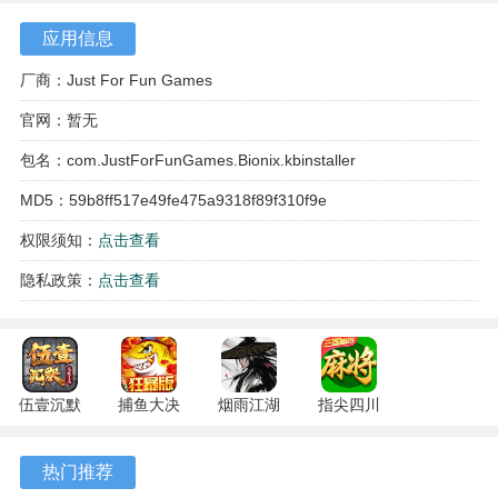
应用信息
厂商：Just For Fun Games
官网：暂无
包名：com.JustForFunGames.Bionix.kbinstaller
MD5：59b8ff517e49fe475a9318f89f310f9e
权限须知：
点击查看
隐私政策：
点击查看
游戏特色
1、初始可供选择的原生生物超过五种，在形态和基础的生存
策略上存在明显的区别。
伍壹沉默
捕鱼大决
烟雨江湖
指尖四川
2、环境中散布着大小不一的营养物质和微型有机物，控制生
专属 4.5.1
战
1.124.71989
麻将
物靠近并接触即可完成吸收。
安卓版
122.7.291
安卓版
7.10.604
热门推荐
安卓版
安卓版
3、遭遇其他微型生物时，根据双方体型和能力的对比，可以