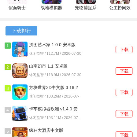
孢子模拟器怎么玩？
假面骑士
战地模拟器
宠物捕捉系
公主协同效
exaid腰带
无限武器无
统 3.0 安卓
应 1.02 最
1、游戏开始后，首先需要在几个初始孢子中进行选择，例如
模拟器 v7
广告免广告
版
新版
纤毛虫或变形虫原型，这决定了起步的移动方式和初始能力
安卓版
版 1.4.1 安
下载排行
倾向。
卓版
拼图艺术家 1.0.0 安卓版
2、进入微观环境后，通过手指在屏幕上滑动来引导孢子的移
1
下载
动方向，目标是接触并吸收场景中发光的能量微粒和更小的
休闲益智 / 112.7M / 2026-07-30
有机碎屑。
山南幻市 1.1 安卓版
2
下载
3、屏幕下方的进度条会显示当前积累的生物质总量，当进度
休闲益智 / 118.9M / 2026-07-30
条满格时，孢子会进入待进化状态，此时可以点击进化按
方块世界3D中文版 3.18.2
3
钮。
下载
安卓版
休闲益智 / 103.26M / 2026-07-
30
4、进化界面会提供两到三种随机的形态选项，比如生出鞭
卡车模拟器欧洲 v1.4.0 安
4
毛、形成外壳或分裂出伪足，每种选择都会永久性地改变孢
下载
卓版
休闲益智 / 193.11M / 2026-07-
子的外观和特性。
30
疯狂大酒店中文版
5
5、每次成功进化后，会获得若干基因点数，这些点数可以分
下载
4.17.10.7 安卓版