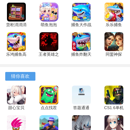
选择进行规避、互动或尝试融合。
4、完成一个完整的进化周期后，系统会生成该次进化旅程的
货柜消消消
萌鱼泡泡
捕鱼大作战
乐乐捕鱼
简要报告，展示关键的变化节点。
1.0.2 安卓
3.4.1.6 安
1.5112 手
9.2 安卓版
版
卓版
机版
游戏优势
1、界面布局将核心操作按钮集中在屏幕下方区域，信息提示
乐鸿捕鱼高
王者英雄之
捕鱼炸翻天
同盟神探
位于上方，视觉焦点明确。
爆版 1.7.12
枪战传奇
11.8.1.0 安
1.1.9 手机
安卓版
1.08 官方
卓版
版
2、从选择初始生物到完成第一次进化，整个引导流程的步骤
版
猜你喜欢
控制在三次明确的提示之内。
3、卡通渲染风格让微观世界的各种元素显得清晰分明，不同
生物之间的边界很容易辨认。
甜心宝贝
点点找茬
答题通通
CS1.6单机
4、进化到新的形态时，会有短暂的特效和音效作为反馈，强
1.0.148 安
1.3.8 最新
1.1.0.1 安
版 1.35 安
化了阶段成长的感知。
卓版
版
卓版
卓版