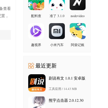
最新版
备查看
配置，
配料查
准了 3.1.0
nodevideo
8.8.0 最新
3.0.1 官方
最新版
版
版
趣视界
小米汽车
阿柴记账
1.0.8
4.0.6-
1.8.0 最新
20260603
版
手机版
最近更新
剧说有文 1.0.1 安卓版
工具应用 / 14.43 MB
熊宇点击器 2.0.12.30
安卓版