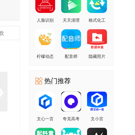
人脸识别
天天清理
格式化工
云平台 安
安卓版
厂 安卓版
欢
卓版
柠檬动态
配音师
隐藏照片
壁纸 1.0.0
4.3.0 安卓
恢复
安卓版
版
1.2.11805
安卓版
热门推荐
文心一言
夸克高考
文小言
4.0
10.14.0.1115
5.16.0.10
5.16.0.10
最新版
安卓版