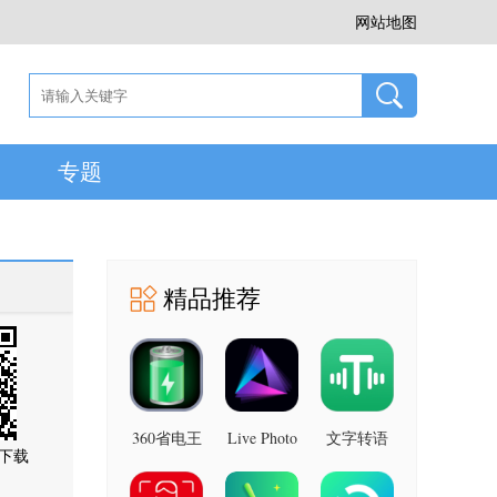
网站地图
专题
精品推荐
360省电王
Live Photo
文字转语
下载
图片 安卓
7.2.8 安卓
音助手 安
版
版
卓版