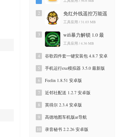
工具应用 / 56.6 MB
版
2
免红外线遥控万能遥
控app 3.9.8.420 安卓
工具应用 / 31.03 MB
版
3
wifi暴力解锁 1.0 最
新版
工具应用 / 4.36 MB
4
谷歌四件套一键安装包 4.8.7 安卓
版
5
手机运行exe模拟器 3.5.0 最新版
6
Feelin 1.8.51 安卓版
7
近邻社配送 1.2.7 安卓版
8
英得尔 2.3.4 安卓版
9
高德地图车机版ar导航
9.1.0.600087 安卓版
10
录音秘书 2.2.26 安卓版