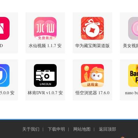
D
水仙视频 1.1.7 安
华为藏宝阁渠道版
美女视频 
50916 最新
卓版
16.5.1.300 最新版
版
.0.0 安
林肯DVR v1.0.7 安
悟空浏览器 17.6.0
nano b
1.1
版
卓版
官方版
关于我们
|
下载申明
|
网站地图
|
返回顶部