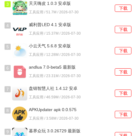
4、学习进度追踪以图表形式展示，能够直观了解在各个模块
天天嗨皮 1.0.3 安卓版
3
下载
花费的时间与完成情况。
工具应用 / 51.7M / 2026-07-30
使用教程
威利普LED 4.1 安卓版
4
下载
工具应用 / 15.37M / 2026-07-30
1、首次进入需要完成专业、年级与求职意向的标签设置，这
些信息会影响后续的内容推荐。
小云天气 5.6.8 安卓版
5
下载
工具应用 / 12.28M / 2026-07-30
2、在简历中心选择一份模板后，可以逐项填充个人信息、教
育经历、实习实践等内容。
andlua 7.0-beta5 最新版
6
下载
工具应用 / 23.31M / 2026-07-30
3、利用面试准备区的常见问题库进行练习，尝试用录音功能
记录并回听自己的回答。
盘锦智慧人社 1.4.12 安卓
7
下载
版
工具应用 / 46.59M / 2026-07-30
4、完成职业测评模块的题目，生成的报告可以作为撰写简历
自我评价部分的参考依据。
APKUpdater apk 0.0.575
8
下载
安卓版
工具应用 / 3.58M / 2026-07-30
5、定期浏览机会栏目，这里聚合了与平台有合作的企业的校
园招聘与实习岗位信息。
暮界众玩 3.0.26729 最新版
9
下载