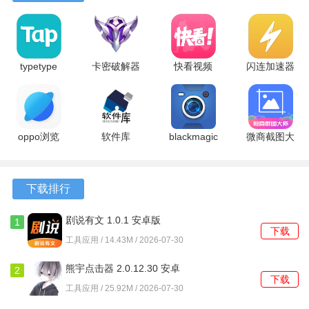
式后能立刻看到生成页面的变化。
2、设有模拟面试录音功能，可以录制自己的回答并回放，方
便进行复盘和自我改进。
typetype
卡密破解器
快看视频
闪连加速器
2.96.8-
4.8 安卓版
1.2 安卓版
1.1 安卓版
3、会根据使用者选择的专业和兴趣方向，不定期推送相关的
rel#100000
线下实习沙龙或线上分享会信息。
最新版
oppo浏览
软件库
blackmagic
微商截图大
软件功能
器
1.0.0 安卓
3.1.2.0012
师破解版
45.13.7.4
版
安卓版
5.8.8 安卓
1、职业测评工具通过一系列选择题，输出关于性格特质与潜
安卓版
版
下载排行
在职业方向的简要分析报告。
2、收藏夹允许用户将重要的文章、模板或公司信息集中保
剧说有文 1.0.1 安卓版
1
下载
存，方便后续统一查看与管理。
工具应用 / 14.43M / 2026-07-30
3、消息中心会显示已投递简历的处理状态更新，部分合作企
熊宇点击器 2.0.12.30 安卓
2
下载
版
业会反馈简历是否通过初筛。
工具应用 / 25.92M / 2026-07-30