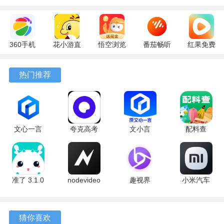
360手机
花小游直
悟空浏览
番茄畅听
红果免费
助手
播
器 17.6.0
6.6.0.32
短剧
10.13.27
17.9.56
官方版
最新版
7.2.9.32
热门推荐
最新版
最新版
安卓版
文心一言
夸克高考
文小言
配料查
4.0
10.14.0.1115
5.16.0.10
3.0.1 官方
5.16.0.10
最新版
安卓版
版
最新版
准了 3.1.0
nodevideo
趣视界
小米汽车
最新版
8.8.0 最新
1.0.8
4.0.6-
软件亮点
版
20260603
手机版
猜你喜欢
1、内嵌的简历编辑器支持实时预览效果，修改文字或调整格