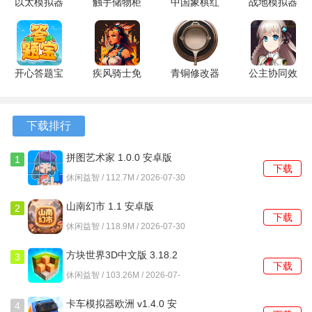
以太模拟器
触手储物柜
中国象棋红
战地模拟器
奥特曼格斗
2 1.2 安卓
包版 安卓
无限武器无
1、圆环收缩机制创造了持续的时间压力，要求操作具备连贯
进化3
版
版
广告免广告
性与预判能力。
SGHHZ-
版 1.4.1 安
1334 安卓
卓版
2、障碍物分为反弹与破坏两种类型，需要根据其特性调整小
开心答题宝
疾风骑士免
青铜修改器
公主协同效
版
1.1.9.6 安
广告版
终极版 安
应 1.02 最
球的入射角度与力度。
卓版
v1.0.1 安卓
卓版
新版
3、轨迹预设但存在微小的随机变化，每次弹射都需要根据实
版
下载排行
时情况做出判断。
拼图艺术家 1.0.0 安卓版
1
4、失败条件明确，小球飞出边界或被刺破都会结束当前对
下载
休闲益智 / 112.7M / 2026-07-30
局，强调操作的准确性。
山南幻市 1.1 安卓版
2
下载
游戏优势
休闲益智 / 118.9M / 2026-07-30
1、单局时长通常控制在数分钟内，适合利用短暂空闲时间进
方块世界3D中文版 3.18.2
3
下载
行一局。
安卓版
休闲益智 / 103.26M / 2026-07-
30
2、分数获取与连续成功穿越圆环直接挂钩，鼓励追求更长的
卡车模拟器欧洲 v1.4.0 安
4