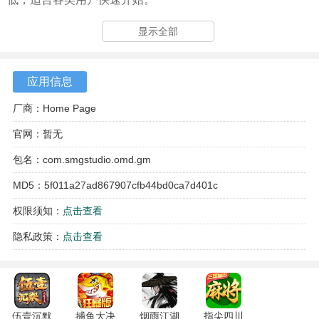
4、提供多种游戏模式，包括计分挑战与连续闯关等不同目
显示全部
标，增加了内容的可重复性。
应用信息
厂商：Home Page
官网：暂无
包名：com.smgstudio.omd.gm
MD5：5f011a27ad867907cfb44bd0ca7d401c
权限须知：
点击查看
隐私政策：
点击查看
伍壹沉默
捕鱼大决
烟雨江湖
指尖四川