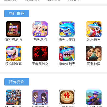
专属 4.5.1
战
1.124.71989
麻将
安卓版
122.7.291
安卓版
7.10.604
热门推荐
安卓版
安卓版
货柜消消消
萌鱼泡泡
捕鱼大作战
乐乐捕鱼
1.0.2 安卓
3.4.1.6 安
1.5112 手
9.2 安卓版
版
卓版
机版
乐鸿捕鱼高
王者英雄之
捕鱼炸翻天
同盟神探
爆版 1.7.12
枪战传奇
11.8.1.0 安
1.1.9 手机
安卓版
1.08 官方
卓版
版
版
猜你喜欢
游戏特色