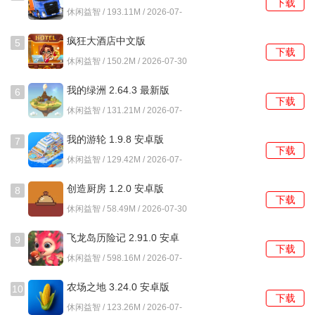
连续成功记录。
下载
卓版
休闲益智 / 193.11M / 2026-07-
30
3、视觉元素对比度高，障碍物与背景、轨迹之间区分明显，
疯狂大酒店中文版
5
利于快速识别。
下载
4.17.10.7 安卓版
休闲益智 / 150.2M / 2026-07-30
4、操作反馈即时，小球碰撞、穿越圆环都有对应的视觉与听
我的绿洲 2.64.3 最新版
6
觉提示。
下载
休闲益智 / 131.21M / 2026-07-
30
完美线条怎么玩？
我的游轮 1.9.8 安卓版
7
下载
休闲益智 / 129.42M / 2026-07-
1、观察圆环收缩的起始速度，初始阶段收缩较慢，适合调整
30
首次弹射角度。
创造厨房 1.2.0 安卓版
8
下载
2、面对光滑障碍物，需计算反弹后的路径，避免小球折返后
休闲益智 / 58.49M / 2026-07-30
撞上其他障碍或飞出。
飞龙岛历险记 2.91.0 安卓
9
下载
版
3、尖刺障碍通常固定位置，规划弹射轨迹时应优先考虑完全
休闲益智 / 598.16M / 2026-07-
30
避开这些区域。
农场之地 3.24.0 安卓版
10
下载
4、连续穿越多个圆环后，收缩速度会阶段性加快，此时需减
休闲益智 / 123.26M / 2026-07-