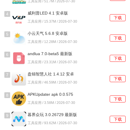
工具应用 / 51.7M / 2026-07-30
1、支持自定义容器分辨率，在创建容器时进行设置，可以匹
威利普LED 4.1 安卓版
4
配手机屏幕以实现全屏显示，但可能影响运行帧数。
下载
工具应用 / 15.37M / 2026-07-30
2、提供独立的启用全屏选项，勾选后可将画面拉伸至全屏，
小云天气 5.6.8 安卓版
这是一种快速调整显示模式的方法。
5
下载
工具应用 / 12.28M / 2026-07-30
3、内置专门的GPU驱动管理页面，可以浏览、下载并安装最
andlua 7.0-beta5 最新版
新的Adreno显卡驱动，例如骁龙8系列的最新测试版驱动。
6
下载
工具应用 / 23.31M / 2026-07-30
4、允许为每个游戏或容器自定义图标，通过点击原有图标即
盘锦智慧人社 1.4.12 安卓
可进行替换，增加了管理的个性化程度。
7
下载
版
工具应用 / 46.59M / 2026-07-30
使用教程
APKUpdater apk 0.0.575
8
下载
1、创建新的容器时，在分辨率设置选项中，输入与手机屏幕
安卓版
工具应用 / 3.58M / 2026-07-30
一致的分辨率数值，启动后即可实现全屏显示。
暮界众玩 3.0.26729 最新版
9
下载
2、进入已创建的容器，在显示设置相关区域找到启用全屏的
工具应用 / 93.62M / 2026-07-30
复选框，勾选该选项，画面会被拉伸填充屏幕。