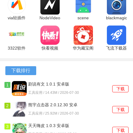
via轻插件
NodeVideo
scene
blackmagic
7.2.1 官方
破解版
6.3.12 final
3.1.2.0012
版
8.7.2 最新
安卓版
安卓版
版
软件亮点
3322软件
快看视频
华为藏宝阁
飞流下载器
站 1.0.0 手
1.2 安卓版
渠道版
2.0.0 官方
1、控制器采用了新的实现方式，带来了与Xinput/Dinput更好
机版
16.5.1.300
版
的兼容性，支持连接多个控制器，为本地多人游戏提供了可
最新版
下载排行
能。
剧说有文 1.0.1 安卓版
1
2、内置了独立的文件管理器，无需进入容器即可为游戏创建
下载
工具应用 / 14.43M / 2026-07-30
快捷方式，简化了游戏启动和管理流程。
熊宇点击器 2.0.12.30 安卓
3、集成了驱动程序下载管理器，可以直接从程序内部获取并
2
下载
版
更新GPU驱动，还允许用户编辑默认的驱动存储库地址。
工具应用 / 25.92M / 2026-07-30
天天嗨皮 1.0.3 安卓版
3
软件功能
下载