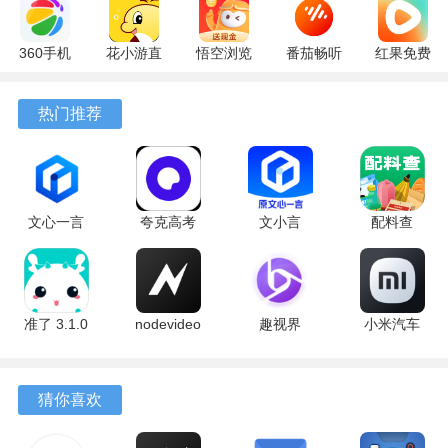
360手机
花小游直
悟空浏览
番茄畅听
红果免费
助手
播
器 17.6.0
6.6.0.32
短剧
10.13.27
17.9.56
官方版
最新版
7.2.9.32
热门推荐
最新版
最新版
安卓版
文心一言
夸克高考
文小言
配料查
4.0
10.14.0.1115
5.16.0.10
3.0.1 官方
5.16.0.10
最新版
安卓版
版
最新版
准了 3.1.0
nodevideo
趣视界
小米汽车
最新版
8.8.0 最新
1.0.8
4.0.6-
版
20260603
手机版
猜你喜欢