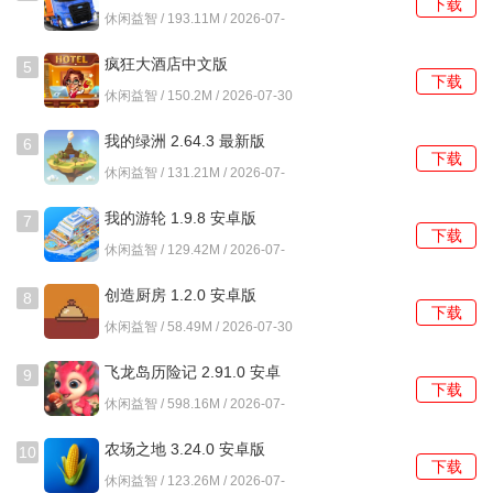
果，均在游戏内的百科页面有详细列明。
下载
卓版
休闲益智 / 193.11M / 2026-07-
30
3、关卡结算时，会根据资源使用效率、防御塔损失情况等多
疯狂大酒店中文版
5
项指标给出综合评分与星级评价。
下载
4.17.10.7 安卓版
休闲益智 / 150.2M / 2026-07-30
4、游戏支持中断存档，在任意一波敌人进攻间隙退出，再次
我的绿洲 2.64.3 最新版
6
进入时可从该波次开始时继续。
下载
休闲益智 / 131.21M / 2026-07-
30
王室守卫战怎么玩？
我的游轮 1.9.8 安卓版
7
下载
休闲益智 / 129.42M / 2026-07-
1、开局阶段优先在敌人行进路径的转弯处或交汇点部署基础
30
弓箭塔，这类位置能最大化攻击覆盖范围。初始金币应集中
创造厨房 1.2.0 安卓版
8
用于升级少数核心防御塔，而非分散建造大量低级塔。
下载
休闲益智 / 58.49M / 2026-07-30
2、面对高护甲的骑士单位，魔法塔的伤害效果显著优于物理
飞龙岛历险记 2.91.0 安卓
9
攻击塔。而应对成群出现的飞行单位，则需要提前建造具有
下载
版
休闲益智 / 598.16M / 2026-07-
对空能力的箭塔或法师塔，并注意升级其攻击速度。
30
农场之地 3.24.0 安卓版
10
3、英雄单位皇家卫士的技能嘲讽可以强制吸引周围敌人的攻
下载
休闲益智 / 123.26M / 2026-07-
击，利用此技能可以保护关键防御塔或为后方塔楼争取输出