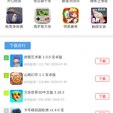
开心西游
坐在罐子里
极速消消消
捕鱼之海底
1.3.4 官方
的人 2.0.3
红包版
捞经典版
1、游戏内存在一种特殊的资源类型，仅能通过击败特定精英
版
安卓版
1.1.1 安卓
5.3.1 安卓
敌人获得，用于解锁隐藏的防御建筑。
版
版
2、每个大章节的最终关卡会引入独特的首领单位，这些首领
检查身体捕
俄罗斯方块
明星麻将
触摸女孩
捉学院 0.2
消除掉落版
2.4.9 官方
拥有多阶段的生命值与攻击模式。
安卓版
1.1.0 最新
版
3、防御塔的部署位置存在地形加成，例如将弓箭塔设立在高
版
下载排行
地能获得额外的攻击范围提升。
拼图艺术家 1.0.0 安卓版
1
4、战役模式之外，设有独立的生存挑战模式，该模式下敌人
下载
休闲益智 / 112.7M / 2026-07-30
波次无限且强度逐步提升。
山南幻市 1.1 安卓版
2
下载
游戏优势
休闲益智 / 118.9M / 2026-07-30
1、游戏的新手引导阶段将核心的资源收集、建筑建造与升级
方块世界3D中文版 3.18.2
3
下载
操作分解为多个循序渐进的独立关卡。
安卓版
休闲益智 / 103.26M / 2026-07-
30
2、所有防御单位的数值，包括攻击力、攻速、射程与特殊效
卡车模拟器欧洲 v1.4.0 安
4