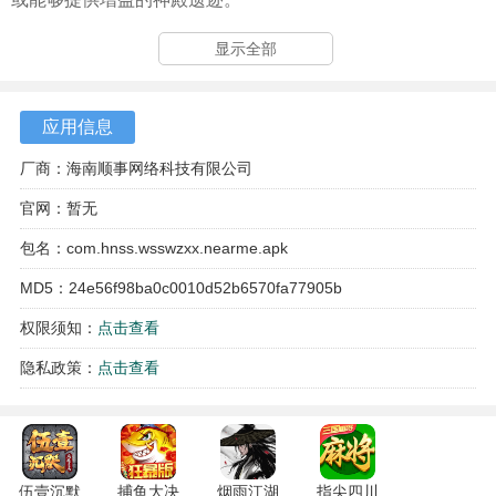
4、敌人的进攻波次并非完全线性，有时会从地图的多个方向
显示全部
发起突击，考验防御体系的完整性。
应用信息
厂商：海南顺事网络科技有限公司
官网：暂无
包名：com.hnss.wsswzxx.nearme.apk
MD5：24e56f98ba0c0010d52b6570fa77905b
权限须知：
点击查看
隐私政策：
点击查看
伍壹沉默
捕鱼大决
烟雨江湖
指尖四川