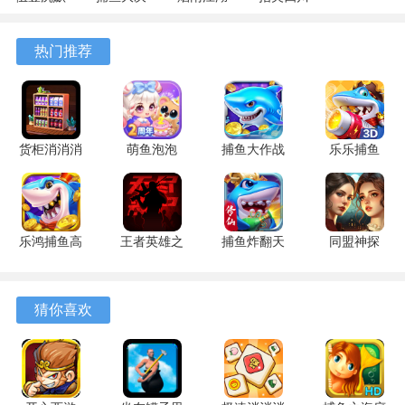
专属 4.5.1
战
1.124.71989
麻将
安卓版
122.7.291
安卓版
7.10.604
热门推荐
安卓版
安卓版
货柜消消消
萌鱼泡泡
捕鱼大作战
乐乐捕鱼
1.0.2 安卓
3.4.1.6 安
1.5112 手
9.2 安卓版
版
卓版
机版
乐鸿捕鱼高
王者英雄之
捕鱼炸翻天
同盟神探
爆版 1.7.12
枪战传奇
11.8.1.0 安
1.1.9 手机
安卓版
1.08 官方
卓版
版
版
猜你喜欢
游戏特色