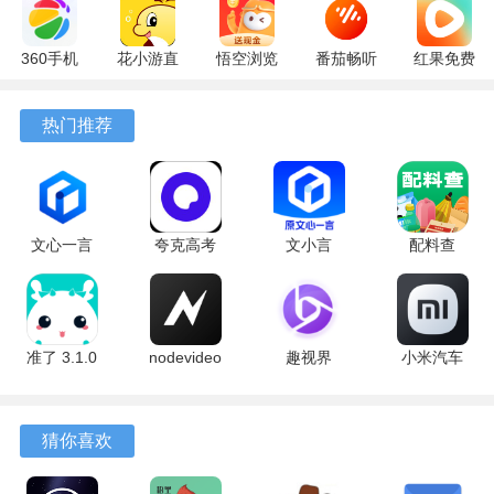
360手机
花小游直
悟空浏览
番茄畅听
红果免费
助手
播
器 17.6.0
6.6.0.32
短剧
10.13.27
17.9.56
官方版
最新版
7.2.9.32
热门推荐
最新版
最新版
安卓版
文心一言
夸克高考
文小言
配料查
4.0
10.14.0.1115
5.16.0.10
3.0.1 官方
5.16.0.10
最新版
安卓版
版
最新版
准了 3.1.0
nodevideo
趣视界
小米汽车
最新版
8.8.0 最新
1.0.8
4.0.6-
版
20260603
手机版
猜你喜欢
软件亮点