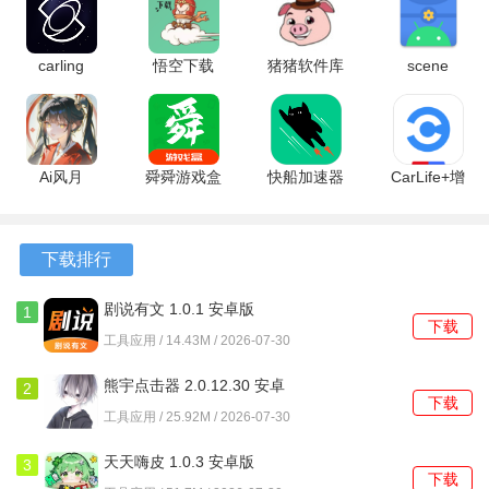
1、根据历史记录生成简要的行为分析报告，指出高频违规类
型，给出具体的改进建议。
carling
悟空下载
猪猪软件库
scene
3.6.30.484
1.4.8 最新
3.4版本 3.4
6.3.12 final
2、每条违章记录都附带地图定位标识，点击后能清晰看到违
官方版
版
官方版
安卓版
规发生的具体路段和方向。
3、对于已开通线上服务的地区，确认罚单后可以直接完成罚
Ai风月
舜舜游戏盒
快船加速器
CarLife+增
1.9.33 最新
9.5.6 安卓
2.0.7 安卓
强版 8.8.7
款缴纳，省去前往线下网点的步骤。
版
版
版
安卓版
软件功能
下载排行
1、输入车牌号码和发动机号后六位，即可检索到该车辆名下
剧说有文 1.0.1 安卓版
1
下载
所有未处理和已处理的违规详情。
工具应用 / 14.43M / 2026-07-30
2、提供最新的交通法规全文和官方政策解读，内容按照驾驶
熊宇点击器 2.0.12.30 安卓
2
下载
证申领、道路通行等类别进行分类。
版
工具应用 / 25.92M / 2026-07-30
3、所有查询请求和返回结果在传输过程中均经过加密处理，
天天嗨皮 1.0.3 安卓版
3
下载
个人车辆信息不会对外泄露。