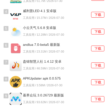
工具应用 / 51.7M / 2026-07-30
4、生成的违章记录详情页面可以保存为图片或生成链接，通
威利普LED 4.1 安卓版
4
过其他通讯工具发送给他人。
下载
工具应用 / 15.37M / 2026-07-30
交通违章查询怎么使用？
小云天气 5.6.8 安卓版
5
下载
工具应用 / 12.28M / 2026-07-30
1、首次启动后，在车辆管理页面输入需要查询的车牌号码、
车辆识别代号以及注册地信息。
andlua 7.0-beta5 最新版
6
下载
工具应用 / 23.31M / 2026-07-30
2、完成车辆绑定后，主页面会直接显示该车最近一条未处理
的违章记录概要和倒计时提醒。
盘锦智慧人社 1.4.12 安卓
7
下载
版
工具应用 / 46.59M / 2026-07-30
3、点击某条具体记录，进入详情页查看违章抓拍照片、具体
路段地图定位以及罚款金额与扣分。
APKUpdater apk 0.0.575
8
下载
安卓版
4、若所在城市支持线上处理，在确认无误后，可以选择电子
工具应用 / 3.58M / 2026-07-30
支付方式直接完成罚款缴纳。
暮界众玩 3.0.26729 最新版
9
下载
5、在驾驶分析板块，可以按月或按年查看违章统计图表，了
工具应用 / 93.62M / 2026-07-30