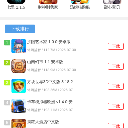
游戏攻略
七里 1.1.5
财神到我家
汤姆猫跑酷
甜心宝贝
安卓版
1.0.1 安卓
无限金币钻
1.0.148 安
1、红色晶石掉落的终结技需要消耗SP值施放，SP通过击败
版
石鞭炮版
卓版
普通敌人累积，面对强大敌人时，保留足够的SP用于关键一
26.2.2.16362
下载排行
击。
最新版
2、蓝色晶石提供的属性种类多样，包括生命上限、直接攻击
拼图艺术家 1.0.0 安卓版
1
下载
力、元素技能伤害等，根据当前技能构筑选择匹配的晶石。
休闲益智 / 112.7M / 2026-07-30
3、直接攻击力提升影响所有基础技能伤害，而元素之力提升
山南幻市 1.1 安卓版
2
下载
则专门强化火拳、雷闪这类元素技能以及终结技的最终伤
休闲益智 / 118.9M / 2026-07-30
害。
方块世界3D中文版 3.18.2
3
下载
安卓版
4、若感觉战斗吃力，应优先考虑提升已解锁技能的等级，返
休闲益智 / 103.26M / 2026-07-
30
回前期关卡积累基因是稳定提升战斗力的可靠方法。
卡车模拟器欧洲 v1.4.0 安
4
下载
卓版
5、与大型敌人交战时，切忌在攻击后摇过大的技能后强行追
休闲益智 / 193.11M / 2026-07-
30
加普攻，多数首领的反击迅速且伤害很高。
疯狂大酒店中文版
5
下载
4.17.10.7 安卓版