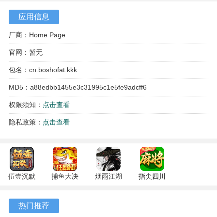
应用信息
厂商：Home Page
官网：暂无
包名：cn.boshofat.kkk
MD5：a88edbb1455e3c31995c1e5fe9adcff6
权限须知：
点击查看
游戏特色
隐私政策：
点击查看
1、技能系统允许自由组合，通过消耗名为基因的资源解锁各
类技能，将不同特性的招式衔接，形成个人风格鲜明的连击
套路。
伍壹沉默
捕鱼大决
烟雨江湖
指尖四川
2、关卡结构包含随机要素，地图的构成并非固定不变，每次
专属 4.5.1
战
1.124.71989
麻将
进入都可能面临新的房间布局与敌人配置。
安卓版
122.7.291
安卓版
7.10.604
热门推荐
安卓版
安卓版
3、击败特定敌人有机会获得两种功能晶石，红色晶石关联独