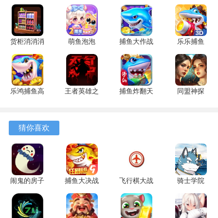
特的终结技，蓝色晶石则提供永久性的属性增益。
4、角色成长路径并非线性，升级时获得的能力选项存在随机
货柜消消消
萌鱼泡泡
捕鱼大作战
乐乐捕鱼
性，促使根据当前获得的技能调整战术应对首领。
1.0.2 安卓
3.4.1.6 安
1.5112 手
9.2 安卓版
版
卓版
机版
游戏优势
1、战斗机制强调策略性，面对首领单位时，盲目进攻容易遭
乐鸿捕鱼高
王者英雄之
捕鱼炸翻天
同盟神探
受重创，观察其行动模式并寻找安全间隙输出更为有效。
爆版 1.7.12
枪战传奇
11.8.1.0 安
1.1.9 手机
安卓版
1.08 官方
卓版
版
2、资源获取途径明确，反复挑战已通过的关卡，不仅能积累
版
猜你喜欢
用于升级的基因，还有机会再次获取珍贵的属性晶石。
3、后期关卡解锁的自动探索功能，能为角色提供持续的基因
补给，合理安排探索顺序可以最大化资源收益。
闹鬼的房子
捕鱼大决战
飞行棋大战
骑士学院
4、部分终结技的效果显著，例如在特定关卡首领处掉落的红
桃子移植
高爆版
单机版
1.0.1 安卓
色晶石所附带的技能，值得投入时间反复尝试获取。
1.4.31 安卓
122.7.291
2.7.0 安卓
版
版
安卓版
版