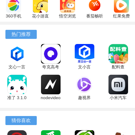
360手机
花小游直
悟空浏览
番茄畅听
红果免费
助手
播
器 17.6.0
6.6.0.32
短剧
10.13.27
17.9.56
官方版
最新版
7.2.9.32
热门推荐
最新版
最新版
安卓版
文心一言
夸克高考
文小言
配料查
4.0
10.14.0.1115
5.16.0.10
3.0.1 官方
5.16.0.10
最新版
安卓版
版
最新版
准了 3.1.0
nodevideo
趣视界
小米汽车
最新版
8.8.0 最新
1.0.8
4.0.6-
版
20260603
软件亮点
手机版
猜你喜欢
1、时间单位设置灵活，不仅支持按天计算，还能精确到时、
分、秒，适应不同精度的时间规划场景。