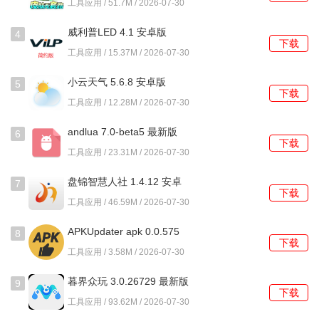
工具应用 / 51.7M / 2026-07-30
程数据可以完整迁移。
威利普LED 4.1 安卓版
4
使用教程
下载
工具应用 / 15.37M / 2026-07-30
1、启动后进入主列表页，点击页面右上角的加号图标，开始
小云天气 5.6.8 安卓版
5
创建新的倒计时事项。
下载
工具应用 / 12.28M / 2026-07-30
2、在创建页面，首先输入该事项的标题，例如项目截止日期
andlua 7.0-beta5 最新版
6
或好友生日。
下载
工具应用 / 23.31M / 2026-07-30
3、通过日期选择器，准确设定需要倒数的目标日期，系统会
盘锦智慧人社 1.4.12 安卓
7
自动计算剩余天数。
下载
版
工具应用 / 46.59M / 2026-07-30
4、根据事项性质，为其选择一个合适的分类标签，比如归入
APKUpdater apk 0.0.575
工作或纪念日。
8
下载
安卓版
工具应用 / 3.58M / 2026-07-30
5、保存设置后返回主列表，新创建的倒计时会立即显示，并
暮界众玩 3.0.26729 最新版
开始自动更新剩余时间。
9
下载
工具应用 / 93.62M / 2026-07-30