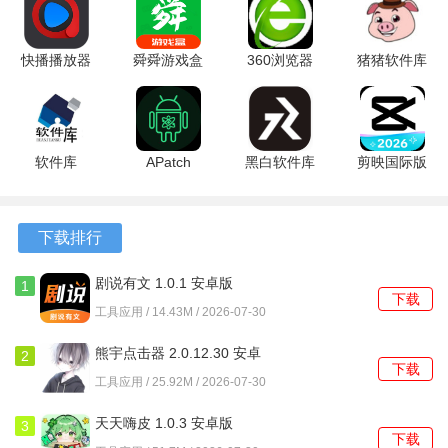
2、桌面组件支持高度自定义，可以更换背景图、调整透明度
快播播放器
舜舜游戏盒
360浏览器
猪猪软件库
与文字颜色，甚至能隐藏文字作为纯图片装饰。
1.1.6 安卓
9.5.6 安卓
tv版
3.4版本 3.4
版
版
v10.1.7.240
官方版
3、日期支持按纪念日、工作、生活等类别进行管理，用户也
安卓版
能创建新的分类，方便对不同性质的日程进行归集。
软件库
APatch
黑白软件库
剪映国际版
软件功能
1.0.0 安卓
166daa0
v1.3.0 官方
18.9.0 最新
版
最新版
版
版
1、允许将特别重要的日程固定在列表最上方，确保每次打开
下载排行
都能第一时间看到。
剧说有文 1.0.1 安卓版
1
2、列表中的日程可以根据距离当前时间的远近自动排序，让
下载
工具应用 / 14.43M / 2026-07-30
即将到来的事项优先显示。
熊宇点击器 2.0.12.30 安卓
2
3、为每一条日程记录都提供了备注区域，可以添加详细的文
下载
版
工具应用 / 25.92M / 2026-07-30
字说明或当时的心情记录。
天天嗨皮 1.0.3 安卓版
3
4、具备数据备份与恢复机制，更换设备或重装后，原有的日
下载