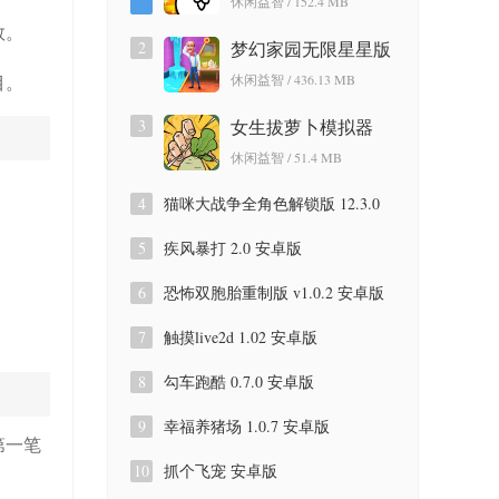
休闲益智 / 152.4 MB
数。
2
梦幻家园无限星星版
7.5.0 安卓版
休闲益智 / 436.13 MB
目。
3
女生拔萝卜模拟器
1.0.2 安卓版
休闲益智 / 51.4 MB
。
4
猫咪大战争全角色解锁版 12.3.0
正式版
。
5
疾风暴打 2.0 安卓版
6
恐怖双胞胎重制版 v1.0.2 安卓版
7
触摸live2d 1.02 安卓版
8
勾车跑酷 0.7.0 安卓版
9
幸福养猪场 1.0.7 安卓版
第一笔
10
抓个飞宠 安卓版