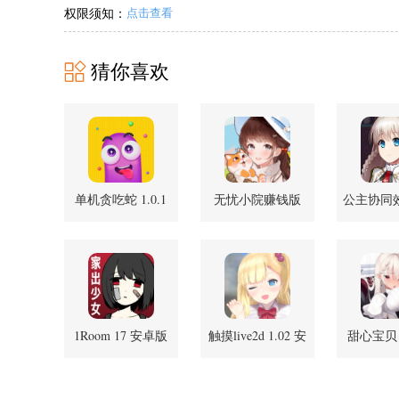
权限须知：
点击查看
猜你喜欢
单机贪吃蛇 1.0.1
无忧小院赚钱版
公主协同效应
最新版
1.1.4 安卓版
最
1Room 17 安卓版
触摸live2d 1.02 安
甜心宝贝 1
卓版
安