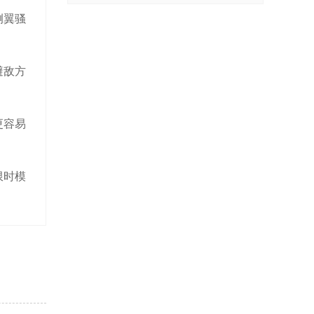
侧翼骚
避敌方
更容易
限时模