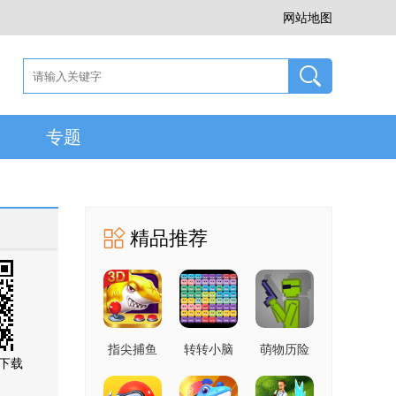
网站地图
专题
精品推荐
指尖捕鱼
转转小脑
萌物历险
下载
10.3.46.4.0
力 1.0 官
记 1.0.1 手
手机版
方版
机版