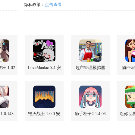
隐私政策：
点击查看
 1.02
LoveManiac 5.4 安
超市经理模拟器
物种杂
新版
卓版
1.0.2 安卓版
4.0
.0.148
毁灭战士 1.0.0 安
触手柜子2 1.4.03
迷你世界
卓版
卓版
安卓版
版本 