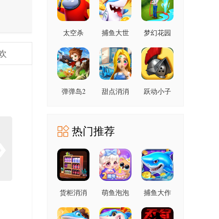
太空杀
捕鱼大世
梦幻花园
1.72.5.002
界 6.02.10
9.0.0 安卓
安卓版
欢
安卓版
版
弹弹岛2
甜点消消
跃动小子
4.3.2 安卓
1.9.61.409.405.0518
1.3.0 安卓
官方版
版
版
热门推荐
货柜消消
萌鱼泡泡
捕鱼大作
消 1.0.2 安
3.4.1.6 安
战 1.5112
卓版
卓版
手机版