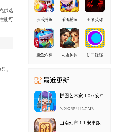
克供选
性能可
乐乐捕鱼
乐鸿捕鱼
王者英雄
9.2 安卓版
高爆版
之枪战传
1.7.12 安
奇 1.08 官
卓版
方版
捕鱼炸翻
同盟神探
饼干碰碰
天 11.8.1.0
1.1.9 手机
碰 1.6 官
安卓版
版
方版
效果。
最近更新
拼图艺术家 1.0.0 安卓
版
休闲益智 / 112.7 MB
山南幻市 1.1 安卓版