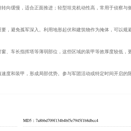
但转向缓慢，适合正面推进；轻型坦克机动性高，常用于侦察与
重要，避免孤军深入。利用地形起伏和建筑物作为掩体，可以规
察窗、车长指挥塔等薄弱部位，这些区域的装甲等效厚度较低，
填速度和装甲，形成局部优势。参与军团活动或特定时间开启的
MD5：7a8bbd709f134b4bf5e7945f1b8dbcc4