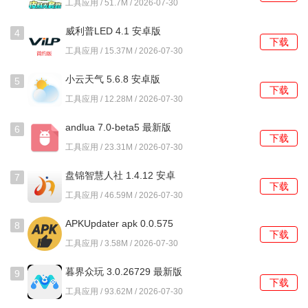
1、在需要发送文件的设备上启动程序，主界面会开始自动扫
工具应用 / 51.7M / 2026-07-30
描周围可连接的设备。
威利普LED 4.1 安卓版
4
下载
2、从本地存储中选择要发送的照片、视频或文档，支持多选
工具应用 / 15.37M / 2026-07-30
并组成一个任务队列。
小云天气 5.6.8 安卓版
5
下载
3、在发现的设备列表中，点击目标接收设备的头像或名称，
工具应用 / 12.28M / 2026-07-30
建立点对点的直连通信。
andlua 7.0-beta5 最新版
6
下载
4、接收方设备会弹出确认提示，同意后，发送方即可开始传
工具应用 / 23.31M / 2026-07-30
输已选中的全部文件。
盘锦智慧人社 1.4.12 安卓
7
下载
版
5、传输过程中，双方界面均会显示实时进度、速度和剩余时
工具应用 / 46.59M / 2026-07-30
间，完成后会有提示音通知。
APKUpdater apk 0.0.575
8
下载
安卓版
常见问题及解决方法
工具应用 / 3.58M / 2026-07-30
1、扫描不到附近已开启的设备？
暮界众玩 3.0.26729 最新版
9
下载
工具应用 / 93.62M / 2026-07-30
可能双方设备未保持前台运行状态，或距离过远。请确保两