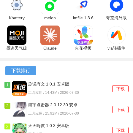
3、对设备系统资源的占用极低，在后台进行文件传输时，几
乎不会影响前台其他程序的正常运行。
Kbattery
melon
imfile 1.3.6
夸克海外版
1.2.2 安卓
ticket
官方版
10.14.0.1115
软件功能
版
global
安卓版
1.6.0 安卓
1、可以一次性选择并发送多个文件或整个文件夹，接收方会
版
完整保留原有的文件目录结构。
墨迹天气破
Claude
火花视频
via轻插件
解版
1.260716.20
1.20 最新
7.2.1 官方
2、在发送文件前，会实时显示预估的传输耗时，让用户对等
9.0942.02
最新版
版
版
待时间有一个清晰的预期。
最新版
下载排行
3、传输历史记录会被自动保存，方便后续查找或再次向同一
剧说有文 1.0.1 安卓版
1
设备发送文件，无需重复选择。
下载
工具应用 / 14.43M / 2026-07-30
4、即使接收方暂时未开启，发送方也可以先行选择文件并等
熊宇点击器 2.0.12.30 安卓
2
待，待对方上线后自动发起传输请求。
下载
版
工具应用 / 25.92M / 2026-07-30
使用教程
天天嗨皮 1.0.3 安卓版
3
下载