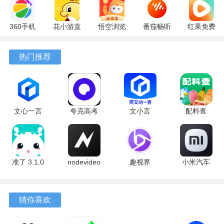
360手机
花小游直
悟空浏览
番茄畅听
红果免费
助手
播
器 17.6.0
6.6.0.32
短剧
10.13.27
17.9.56
官方版
最新版
7.2.9.32
热门推荐
最新版
最新版
安卓版
文心一言
夸克高考
文小言
配料查
4.0
10.14.0.1115
5.16.0.10
3.0.1 官方
5.16.0.10
最新版
安卓版
版
最新版
软件亮点
准了 3.1.0
nodevideo
趣视界
小米汽车
1、在近距离环境下，传输速度远高于传统的蓝牙方式，大容
最新版
8.8.0 最新
1.0.8
4.0.6-
版
20260603
量文件也能在短时间内完成发送与接收。
手机版
猜你喜欢
p>2、整个传输链路为点对点直连，文件数据不经过云端中
转，从源头上保障了个人隐私与数据的安全性。