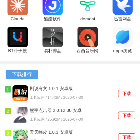
行为更具文化沉浸感。
Claude
酷酷软件
domoai
迅雷网盘
2、新系列商品上线前会通过站内预告页面进行展示，提前了
1.260716.20
5.0.0 安卓
1.14.0 安卓
25.1.61.149
解并设置到货提醒。
最新版
版
版
安卓版
3、对于已发售的限量款式，设有独立的二级交易集市，方便
藏友之间进行交流与置换。
BT种子搜
易朴排盘
西西音乐网
oppo浏览
索 1.8.9 安
1.0.0.4 安
dj手机版
器
软件功能
卓版
卓版
5.5.66 安卓
45.13.7.4
版
安卓版
下载排行
1、在商品详情页，可以启动AR预览模式，将虚拟玩偶模型
投射到现实环境中观看实际效果。
剧说有文 1.0.1 安卓版
1
下载
工具应用 / 14.43M / 2026-07-30
2、个人收藏库支持自定义标签分类，便于用户管理自己拥有
的不同系列或主题的玩偶。
熊宇点击器 2.0.12.30 安卓
2
下载
版
工具应用 / 25.92M / 2026-07-30
3、内置的愿望单功能允许用户标记心仪的商品，并在价格变
动或补货时收到系统通知。
天天嗨皮 1.0.3 安卓版
3
4、提供订单物流的全程可视化追踪，从仓库发货到配送至收
下载