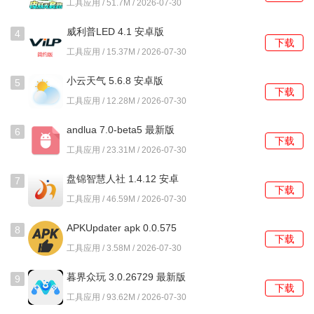
工具应用 / 51.7M / 2026-07-30
货地址的每个节点都有明确更新。
威利普LED 4.1 安卓版
4
使用教程
下载
工具应用 / 15.37M / 2026-07-30
1、首次进入主页面，系统通常会推送当前的热门星座系列，
小云天气 5.6.8 安卓版
5
左右滑动可以浏览该系列的全体成员概览图。
下载
工具应用 / 12.28M / 2026-07-30
2、点击任意角色卡片进入详情页，向下滑动可以查看该角色
andlua 7.0-beta5 最新版
6
的高清立绘、背景故事、服饰分解图以及材质说明。
下载
工具应用 / 23.31M / 2026-07-30
3、若想购买，在详情页底部选择直接购买或盲盒抽取，盲盒
盘锦智慧人社 1.4.12 安卓
7
抽取需确认当前系列中尚未拥有的款式清单。
下载
版
工具应用 / 46.59M / 2026-07-30
4、完成支付后，在我的订单里可以查看处理状态，对于盲盒
APKUpdater apk 0.0.575
8
订单，点击揭晓按钮即可实时查看抽到的具体款式。
下载
安卓版
工具应用 / 3.58M / 2026-07-30
5、抽到的款式会自动存入我的收藏，可以为其添加自定义备
暮界众玩 3.0.26729 最新版
9
注，或分享该角色的展示卡片到其他社交渠道。
下载
工具应用 / 93.62M / 2026-07-30