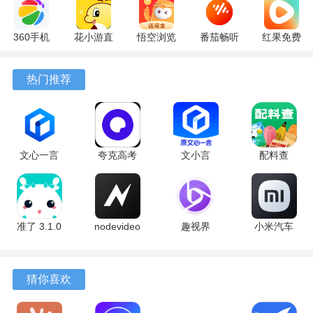
360手机
花小游直
悟空浏览
番茄畅听
红果免费
助手
播
器 17.6.0
6.6.0.32
短剧
10.13.27
17.9.56
官方版
最新版
7.2.9.32
热门推荐
最新版
最新版
安卓版
文心一言
夸克高考
文小言
配料查
4.0
10.14.0.1115
5.16.0.10
3.0.1 官方
5.16.0.10
最新版
安卓版
版
最新版
准了 3.1.0
nodevideo
趣视界
小米汽车
最新版
8.8.0 最新
1.0.8
4.0.6-
版
20260603
手机版
猜你喜欢
软件亮点
1、每个星座系列都会配套推出背景故事与诗词解读，让收藏