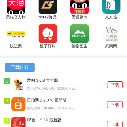
1、集成搜索引擎，能挖掘电商页面不显示的内部大额券，有
效消除购物时的信息差。
天猫官方旗
dota2饰品
天猫超市
京东热
p>2、依托实时抓取技术，确保每日有大量新的优惠券信息上
舰店
交易 4.15.0
15.85.0 官
15.9.50 手
线，紧跟各类促销活动。
15.85.0 官
安卓版
方版
机版
3、领券后可直接跳转至对应的官方电商平台完成支付，流程
方版
简化且保障了资金安全。
快达票
桃子订购
植物医生
武商网
3.1.22 最新
1.0.0 安卓
1.3.4 官方
6.6.4 最新
软件功能
版
版
版
版
1、涵盖服饰、美妆、居家、零食、数码等全品类商品，满足
下载排行
各种日常消费场景的需求。
爱购 3.0.9 官方版
1
下载
2、精选当日性价比极高的限时秒杀单品，配合大额优惠券，
网络购物 / 44.45M / 2026-07-30
实现低价购物。
日拍网 2.2.970 最新版
2
下载
3、支持将带有优惠信息的商品链接分享给好友，部分版本还
网络购物 / 28.99M / 2026-07-30
包含相应的奖励机制。
i茅台 1.9.10 最新版
3
下载
4、通过大数据分析提供高性价比榜单，将全网划算的商品直