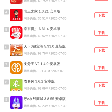
网络购物 / 60.75M / 2026-07-30
接呈现在首页。
老王之家 1.3.21 安卓版
4
下载
小转帮怎么使用？
网络购物 / 36.51M / 2026-07-30
1、打开后，在首页的搜索框内直接粘贴从淘宝、京东等平台
京东拼拼 6.31.4 安卓版
5
下载
复制的商品链接。
网络购物 / 40.52M / 2026-07-30
2、系统会自动查询该商品是否存在隐藏优惠券，并显示可领
天下3藏宝阁 5.93.0 最新版
6
下载
取的券额与最终到手价。
网络购物 / 98.76M / 2026-07-30
3、点击商品卡片进入详情页，查看具体的优惠规则与使用期
支分宝 V2.1.4.0 安卓版
7
下载
限，确认无误后点击领券按钮。
网络购物 / 101.33M / 2026-07-
30
4、领券成功后，页面会提供一键跳转选项，直接唤起手机中
农卷风 3.6.2 安卓版
8
下载
已安装的对应电商应用。
网络购物 / 62.09M / 2026-07-30
5、在电商应用的订单结算页面，系统会自动识别并抵扣已领
牙e在线商城 3.8.55 安卓版
9
取的现金券，完成支付即可享受优惠。
下载
网络购物 / 52.23M / 2026-07-30