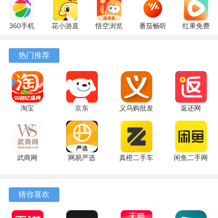
360手机
花小游直
悟空浏览
番茄畅听
红果免费
助手
播
器 17.6.0
6.6.0.32
短剧
10.13.27
17.9.56
官方版
最新版
7.2.9.32
热门推荐
最新版
最新版
安卓版
淘宝
京东
义乌购批发
返还网
10.64.20
15.9.50 最
网站官方版
9.9.1 安卓
安卓版
新版
7.8.3 最新
版
版
武商网
网易严选
真橙二手车
闲鱼二手网
6.6.4 最新
9.6.8 最新
2.1.0 官方
7.27.50 安
版
版
版
卓版
猜你喜欢
软件亮点