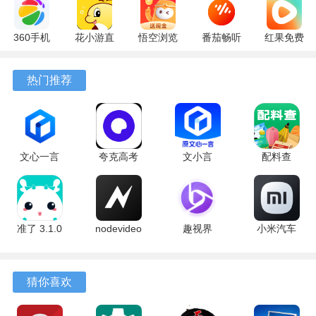
360手机
花小游直
悟空浏览
番茄畅听
红果免费
助手
播
器 17.6.0
6.6.0.32
短剧
10.13.27
17.9.56
官方版
最新版
7.2.9.32
热门推荐
最新版
最新版
安卓版
文心一言
夸克高考
文小言
配料查
4.0
10.14.0.1115
5.16.0.10
3.0.1 官方
5.16.0.10
最新版
安卓版
版
最新版
准了 3.1.0
nodevideo
趣视界
小米汽车
最新版
8.8.0 最新
1.0.8
4.0.6-
版
20260603
手机版
猜你喜欢