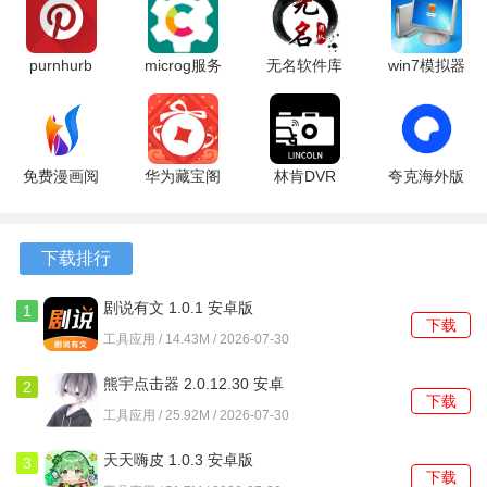
软件亮点
purnhurb
microg服务
无名软件库
win7模拟器
1、整个操作过程完全不需要对设备进行复杂的系统级修改，
567 官方版
华为版
1.1 安卓版
3.17.1 手机
降低了使用门槛和潜在风险。
0.3.16.252432-
版
hw 安卓版
2、能够对安卓系统内置的预装项目进行管理，这是许多同类
免费漫画阅
华为藏宝阁
林肯DVR
夸克海外版
工具所不具备的能力。
站老版本
渠道版
v1.0.7 安卓
10.14.0.1115
1.1.110 安
16.5.1.300
版
安卓版
3、支持对工具自身的进程进行管理，实现了更彻底的后台资
卓版
最新版
下载排行
源控制，避免自身成为资源消耗源。
剧说有文 1.0.1 安卓版
1
软件功能
下载
工具应用 / 14.43M / 2026-07-30
1、在设备屏幕关闭后，可以自动执行预设的管理动作，无需
熊宇点击器 2.0.12.30 安卓
2
用户每次手动操作。
下载
版
工具应用 / 25.92M / 2026-07-30
2、能够阻止项目之间相互唤醒启动的链式反应，从根源上减
天天嗨皮 1.0.3 安卓版
少不必要的后台活动。
3
下载