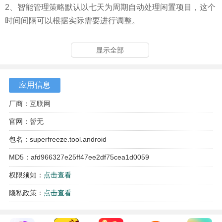
2、智能管理策略默认以七天为周期自动处理闲置项目，这个
时间间隔可以根据实际需要进行调整。
3、排除管理策略允许将特定项目列入白名单，完全关闭对其
显示全部
的管理功能，确保其后台活动不受影响。
应用信息
厂商：互联网
官网：暂无
包名：superfreeze.tool.android
MD5：afd966327e25ff47ee2df75cea1d0059
权限须知：
点击查看
隐私政策：
点击查看