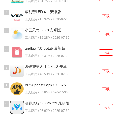
工具应用 / 51.7M / 2026-07-30
3、提供详细的日志记录功能，查看哪些项目在何时被管理，
威利普LED 4.1 安卓版
便于分析和调整策略。
4
下载
工具应用 / 15.37M / 2026-07-30
4、允许用户创建多个不同的管理配置方案，并可以快速在不
小云天气 5.6.8 安卓版
同的方案之间进行切换。
5
下载
工具应用 / 12.28M / 2026-07-30
使用教程
andlua 7.0-beta5 最新版
6
下载
1、首次启动后，根据屏幕提示授予必要的系统辅助功能权
工具应用 / 23.31M / 2026-07-30
限，这是所有自动化操作的基础。
盘锦智慧人社 1.4.12 安卓
7
下载
2、在主列表界面，勾选需要被管理的项目名称，可以多选，
版
工具应用 / 46.59M / 2026-07-30
点击底部的加号按钮将其添加到管理列表。
APKUpdater apk 0.0.575
8
3、长按已添加列表中的某个项目，在弹出的菜单中选择管理
下载
安卓版
工具应用 / 3.58M / 2026-07-30
策略，例如设置为强制锁定或智能管理。
暮界众玩 3.0.26729 最新版
9
4、进入设置菜单，找到智能管理间隔选项，将默认的7天修
下载
工具应用 / 93.62M / 2026-07-30
改为更短或更长的时间，以符合个人使用习惯。