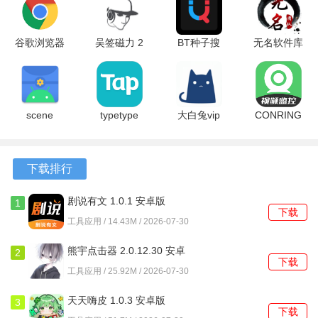
1、不仅支持常见的照片、联系人迁移，还能完整转移软件数
据及其登录状态，换机后无需重新配置。
谷歌浏览器
吴签磁力 2
BT种子搜
无名软件库
海外版
安卓版
索 1.8.9 安
1.1 安卓版
2、可实时显示两部设备的剩余存储容量，并在传输前预估所
151.0.7922.29
卓版
需空间，避免因空间不足导致传输中断。
最新版
3、对传输中断的情况做了优化，网络波动或意外退出后重新
scene
typetype
大白兔vip
CONRING
6.3.12 final
2.96.8-
版3.0 8860
1.1.13 安卓
连接，能够从断点处继续任务，无需重头开始。
安卓版
rel#100000
安卓版
版
最新版
软件功能
下载排行
1、启动后在新旧设备上分别操作，通过扫描二维码或输入配
剧说有文 1.0.1 安卓版
1
下载
对码建立连接，之后便可自由勾选需要搬运的数据类型。
工具应用 / 14.43M / 2026-07-30
p>2、按照文件格式和来源路径，自动将导入的内容划分为图
熊宇点击器 2.0.12.30 安卓
2
片库、文档库、音频等几个大类，便于集中查看。
下载
版
工具应用 / 25.92M / 2026-07-30
3、内置基础的媒体文件查看器，能直接预览大部分格式的图
片和视频，无需调用系统内其他程序。
天天嗨皮 1.0.3 安卓版
3
下载