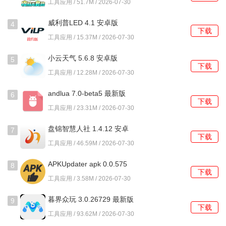
工具应用 / 51.7M / 2026-07-30
4、提供简单的格式转换选项，例如将视频文件转换为更通用
的MP4格式，以适应不同设备的播放要求。
威利普LED 4.1 安卓版
4
下载
工具应用 / 15.37M / 2026-07-30
使用教程
小云天气 5.6.8 安卓版
5
1、在新设备上启动程序，选择这是新手机选项，界面会生成
下载
工具应用 / 12.28M / 2026-07-30
一个动态二维码。
andlua 7.0-beta5 最新版
6
2、在旧设备上选择这是旧手机，打开扫描功能对准新设备的
下载
工具应用 / 23.31M / 2026-07-30
二维码，两台设备便会建立本地连接。
盘锦智慧人社 1.4.12 安卓
7
3、连接成功后，旧设备会列出可传输的数据类别，如系统设
下载
版
工具应用 / 46.59M / 2026-07-30
置、软件、照片视频等，根据需要勾选。
APKUpdater apk 0.0.575
8
4、确认选择后开始传输，屏幕上会显示实时进度和传输速
下载
安卓版
工具应用 / 3.58M / 2026-07-30
度，整个过程保持两台设备屏幕常亮。
暮界众玩 3.0.26729 最新版
9
5、传输完毕后，新设备会提示重启部分系统服务以应用设
下载
工具应用 / 93.62M / 2026-07-30
置，重启后即可正常使用所有迁移过来的数据。