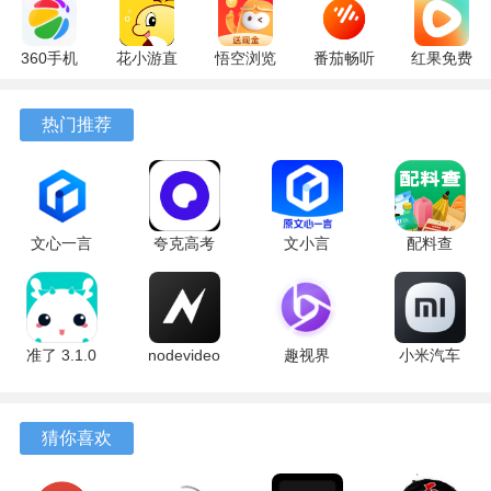
360手机
花小游直
悟空浏览
番茄畅听
红果免费
助手
播
器 17.6.0
6.6.0.32
短剧
10.13.27
17.9.56
官方版
最新版
7.2.9.32
热门推荐
最新版
最新版
安卓版
文心一言
夸克高考
文小言
配料查
4.0
10.14.0.1115
5.16.0.10
3.0.1 官方
5.16.0.10
最新版
安卓版
版
最新版
准了 3.1.0
nodevideo
趣视界
小米汽车
最新版
8.8.0 最新
1.0.8
4.0.6-
版
20260603
手机版
猜你喜欢
软件亮点