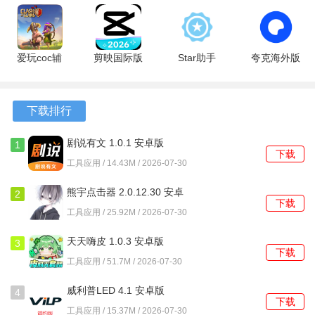
6.5 安卓版
最新版
3.8.1 官方
3.3.1 手机
学习档案，完成基础信息设置。
版
版
2、在云课堂栏目中选择与学校教学进度匹配的单元，观看讲
爱玩coc辅
剪映国际版
Star助手
夸克海外版
解视频并完成随堂的知识点小测。
助 6.7.8 安
18.9.0 最新
1.8.0 安卓
10.14.0.1115
卓版
版
版
安卓版
3、每日进入快乐听模块完成系统推送的泛听任务，并跟读指
下载排行
定的句子以获取发音评分。
剧说有文 1.0.1 安卓版
4、每周的书面作业会在班级页面中发布，完成后直接拍照上
1
下载
传，等待老师的线上批改与评语。
工具应用 / 14.43M / 2026-07-30
5、将满意的跟读录音或书写练习作品发布到作品秀场，可以
熊宇点击器 2.0.12.30 安卓
2
下载
版
浏览其他学员的作品并留言互动。
工具应用 / 25.92M / 2026-07-30
天天嗨皮 1.0.3 安卓版
3
下载
工具应用 / 51.7M / 2026-07-30
威利普LED 4.1 安卓版
4
下载
工具应用 / 15.37M / 2026-07-30