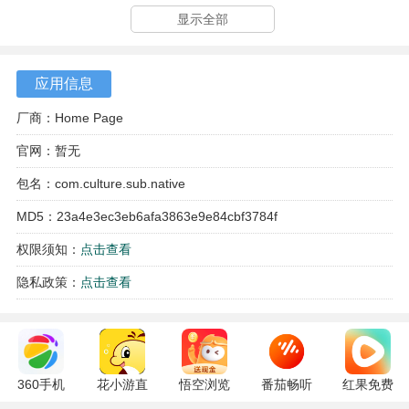
显示全部
应用信息
厂商：Home Page
官网：暂无
包名：com.culture.sub.native
MD5：23a4e3ec3eb6afa3863e9e84cbf3784f
权限须知：
点击查看
软件亮点
隐私政策：
点击查看
1、词汇学习部分提供了卡片记忆与趣味游戏两种模式，帮助
学员在互动中积累和巩固单词。
2、内置的对话模拟系统能够进行实时口语交互练习，针对用
户的回答给予发音和语法上的反馈。
360手机
花小游直
悟空浏览
番茄畅听
红果免费
助手
播
器 17.6.0
6.6.0.32
短剧