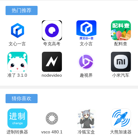
3、所有语音材料均由真人录制，确保发音示范的准确性，辅
10.13.27
17.9.56
官方版
最新版
7.2.9.32
热门推荐
助学员纠正口音并提升表达流利度。
最新版
最新版
安卓版
软件功能
1、云课堂模块汇集了体系化的分级课程视频，支持根据学员
文心一言
夸克高考
文小言
配料查
的当前水平推荐相应的学习内容。
4.0
10.14.0.1115
5.16.0.10
3.0.1 官方
5.16.0.10
最新版
安卓版
版
2、做一做板块结合了公立学校教材知识点，提供了大量同步
最新版
练习题和单元测试卷。
准了 3.1.0
nodevideo
趣视界
小米汽车
3、动态更新区会发布最新的活动通知与学习资讯，方便家长
最新版
8.8.0 最新
1.0.8
4.0.6-
和学员及时了解品牌相关消息。
版
20260603
手机版
猜你喜欢
4、个人学习中心集中管理所有已完成的作业、获得的评价以
及在学习社群中发布过的内容。
智慧外语怎么使用？
进制转换器
vsco 480.1
冷狐宝盒
大熊加速器
1、首次启动后需要根据提示关联已有的线下班级或创建新的