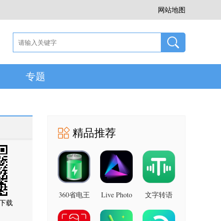
网站地图
专题
精品推荐
360省电王
Live Photo
文字转语
下载
图片 安卓
7.2.8 安卓
音助手 安
版
版
卓版