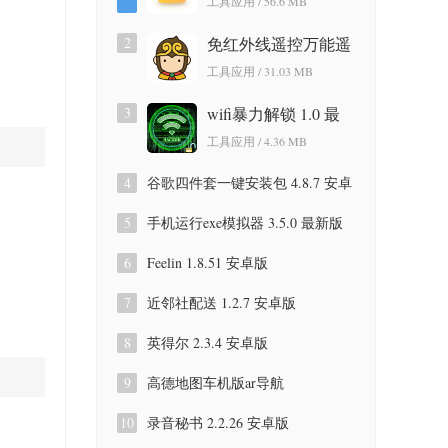
工具应用 / 56.6 MB
版
2
免红外线遥控万能遥
控app 3.9.8.420 安卓
工具应用 / 31.03 MB
版
3
wifi暴力解锁 1.0 最
新版
工具应用 / 4.36 MB
4
谷歌四件套一键安装包 4.8.7 安卓
版
5
手机运行exe模拟器 3.5.0 最新版
6
Feelin 1.8.51 安卓版
7
近邻社配送 1.2.7 安卓版
8
英得尔 2.3.4 安卓版
9
高德地图车机版ar导航
9.1.0.600087 安卓版
10
录音秘书 2.2.26 安卓版