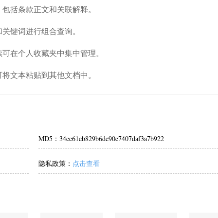
，包括条款正文和关联解释。
和关键词进行组合查询。
续可在个人收藏夹中集中管理。
可将文本粘贴到其他文档中。
MD5：34ee61eb829b6de90e7407daf3a7b922
隐私政策：
点击查看