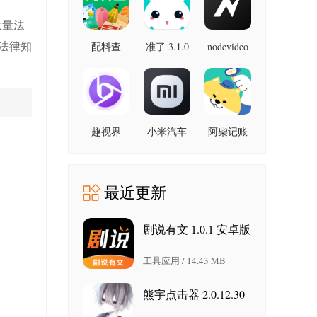
最新版
大量法
法律知
配料查
准了 3.1.0
nodevideo
8.8.0 最新
3.0.1 官方
最新版
版
版
趣视界
小米汽车
阿柴记账
1.0.8
4.0.6-
1.8.0 最新
20260603
版
手机版
最近更新
剧说有文 1.0.1 安卓版
工具应用 / 14.43 MB
熊宇点击器 2.0.12.30
安卓版