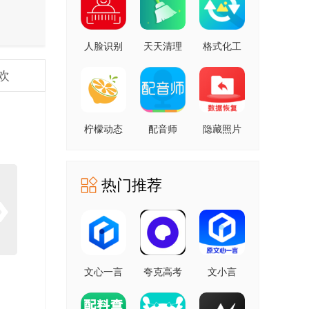
人脸识别
天天清理
格式化工
云平台 安
安卓版
厂 安卓版
欢
卓版
柠檬动态
配音师
隐藏照片
壁纸 1.0.0
4.3.0 安卓
恢复
安卓版
版
1.2.11805
安卓版
热门推荐
文心一言
夸克高考
文小言
4.0
10.14.0.1115
5.16.0.10
5.16.0.10
最新版
安卓版